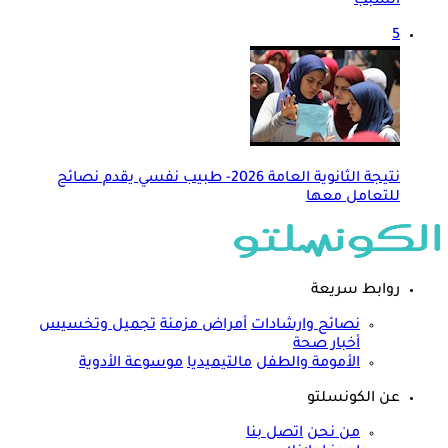
السبب
5
نتيجة الثانوية العامة 2026- طبيب نفسي يقدم نصائح
للتعامل معها
روابط سريعة
نصائح وارشادات
أمراض مزمنة
تجميل وتخسيس
أخبار صحة
الأمومة والطفل
مالتيميديا
موسوعة الأدوية
عن الكونسلتو
من نحن
اتصل بنا