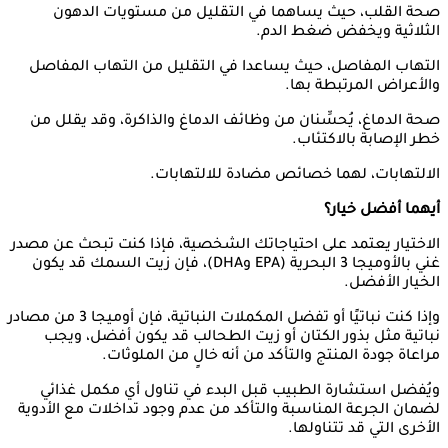
صحة القلب، حيث يساهما في التقليل من مستويات الدهون
الثلاثية ويخفض ضغط الدم.
التهاب المفاصل، حيث يساعدا في التقليل من التهاب المفاصل
والأعراض المرتبطة بها.
صحة الدماغ، يُحسِّنان من وظائف الدماغ والذاكرة، وقد يقلل من
خطر الإصابة بالاكتئاب.
الالتهابات، لهما خصائص مضادة للالتهابات.
أيهما أفضل خيار؟
الاختيار يعتمد على احتياجاتك الشخصية، فإذا كنت تبحث عن مصدر
غني بالأوميجا 3 البحرية (EPA وDHA)، فإن زيت السمك قد يكون
الخيار الأفضل.
وإذا كنت نباتيًا أو تفضل المكملات النباتية، فإن أوميجا 3 من مصادر
نباتية مثل بذور الكتان أو زيت الطحالب قد يكون أفضل، ويجب
مراعاة جودة المنتج والتأكد من أنه خالٍ من الملوثات.
ويُفضل استشارة الطبيب قبل البدء في تناول أي مكمل غذائي
لضمان الجرعة المناسبة والتأكد من عدم وجود تداخلات مع الأدوية
الأخرى التي قد تتناولها.