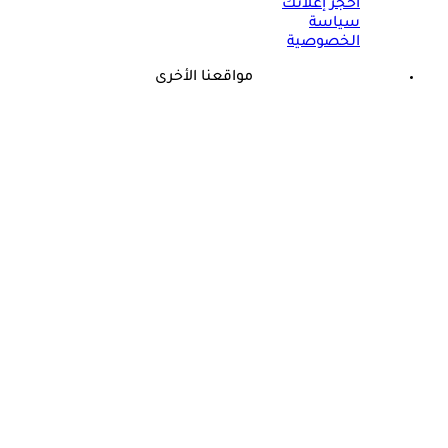
احجز إعلانك
سياسة
الخصوصية
مواقعنا الأخرى
©
جميع الحقوق محفوظة لدى شركة جيميناي ميديا
طبيب يثير الجدل: الرياضة فاشلة في إنقاص الوزن لهذا السبب