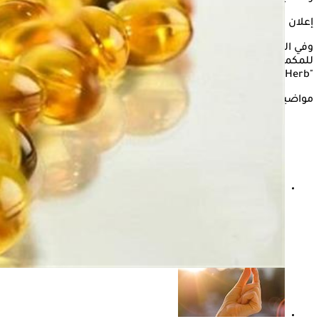
إعلان
وفي التقرير التالي، يستعرض موقع "الكونسلتو" أفضل خيار
للمكملات الغذائية بين زيت السمك وأوميجا 3، وفقًا لموقع
"iHerb".
مواضيع ذات صلة
طبيب يحذر من تناول المكملات الغذائية بطريقة عشوائية
لأطفال التوحد