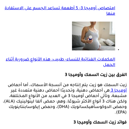
امتصاص أوميجا 3- 5 أطعمة تساعد الجسم على الاستفادة
منها
المكملات الغذائية للنساء- طبيب: هذه الأنواع ضرورية أثناء
الحمل
الفرق بين زيت السمك وأوميجا 3
زيت السمك هو زيت يتم إنتاجه من أنسجة الأسماك، أما أحماض
أوميجا 3
هى أحماض دهنية، وتحديدًا أحماض دهنية متعددة غير
مشبعة، وتأتي أحماض أوميجا 3 في العديد من الأنواع المختلفة،
ولكن هناك 3 أنواع الأكثر شيوعًا، وهم: حمض ألفا لينولينيك (ALA)،
وحمض الدوكوساهيكسانويك (DHA)، وحمض إيكوسابنتاينويك
(EPA).
فوائد زيت السمك وأوميجا 3