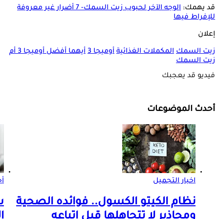
قد يهمك:
الوجه الآخر لحبوب زيت السمك- 7 أضرار غير معروفة
للإفراط فيها
إعلان
زيت السمك
المكملات الغذائية
أوميجا 3
أيهما أفضل أوميجا 3 أم
زيت السمك
فيديو قد يعجبك
أحدث الموضوعات
اخبار التجميل
أخ
نظام الكيتو الكسول.. فوائده الصحية
س
ومحاذير لا تتجاهلها قبل اتباعه
ا