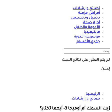
نصائح وإرشادات
أمراض مزمنة
تجميل وتخسيس
أخبار صحة
الأمومة والطفل
مالتيميديا
موسوعة الأدوية
جميع الأقسام
لم يتم العثور على نتائج البحث
إعلان
الرئيسية
نصائح و إرشادات
زيت السمك أم أوميجا 3- أيهما تختار؟