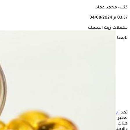
كتب- محمد عماد:
03:37 م
04/08/2024
مكملات زيت السمك
تابعنا على
يُعد
زيت السمك
وأوميجا 3 من أشهر المكملات الغذائية، والتي
تعتبر شائعة وتُستخدم لدعم صحة القلب والدماغ والمفاصل، لكن
هناك فرق بين الاثنين، وكلاهما يمتلكان فوائد صحية عديدة،
والاختيار بينهما يعتمد على تفضيلاتك واحتياجاتك الشخصية.