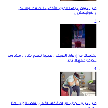
طبيب يوصي بهذا الجبن: الأفضل للضغط والسكر
والكوليسترول
3
يخلصك من إرهاق الصيف.. طبيبة تنصح بتناول مشروب
الكركديه مع البنجر
4
طبيب يثير الجدل: الرياضة فاشلة في إنقاص الوزن لهذا