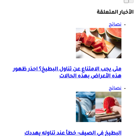
الأخبار المتعلقة
نصائح
متى يجب الامتناع عن تناول البطيخ؟ احذر ظهور
هذه الأعراض بهذه الحالات
نصائح
البطيخ في الصيف- خطأ عند تناوله يهددك