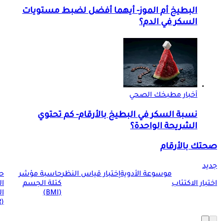
البطيخ أم الموز- أيهما أفضل لضبط مستويات
السكر في الدم؟
أخبار مطبخك الصحي
نسبة السكر في البطيخ بالأرقام- كم تحتوي
الشريحة الواحدة؟
صحتك بالأرقام
جديد
موسوعة الأدوية
إختبار قياس النظر
حاسبة مؤشر
ح
اختبار الاكتئاب
كتلة الجسم
ا
(BMI)
ال
(BMR)