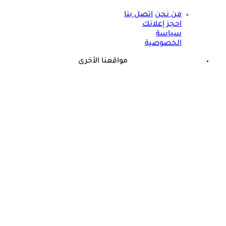
من نحن
اتصل بنا
احجز إعلانك
سياسة
الخصوصية
مواقعنا الأخرى
©
جميع الحقوق محفوظة لدى شركة جيميناي ميديا
طبيب يثير الجدل: الرياضة فاشلة في إنقاص الوزن لهذا السبب