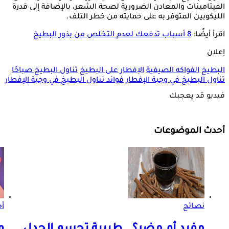
الفيتامينات والمعادن الضرورية لصحة الشعر، بالإضافة إلى قدرة
الليكوبين المتوفر به على حمايته من خطر التلف.
اقرأ أيضًا:
8 أسباب تدفعك لعدم التخلص من بذور البطيخ
إعلان
البطيخ
الفواكه الصيفية
الإفطار على البطيخ
تناول البطيخ صباحًا
تناول البطيخ في وجبة الإفطار
فوائد تناول البطيخ في وجبة الإفطار
فيديو قد يعجبك
أحدث الموضوعات
نصائح
أخ