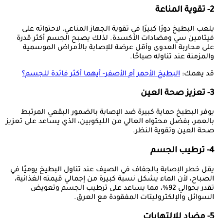
2- تقوية المناعة
يلعب البطيخ دورًا كبيرًا في تقوية الجهاز المناعي، لاحتوائه على
فيتامين سي ومضادات الأكسدة. لذلك يصبح الجسم أكثر قدرة
على محاربة العدوى وأقل عرضة للإصابة بالأمراض الموسمية
والمزمنة عند تناوله صباحًا.
قد يهمك:
البطيخ الأحمر أم الأصفر- أيهما أكثر فائدة للجسم؟
3- تعزيز صحة العين
يوفر البطيخ حماية كبيرة ضد الإصابة بالضمور البقعي المرتبط
بالعمر، بفضل محتواه العالي من الليكوبين، الذي يساعد على تعزيز
صحة العين وتقوية النظر.
4- ترطيب الجسم
يقل خطر الإصابة بالجفاف في الصيف عند تناول البطيخ يوميًا في
الصباح، لأن الماء يشكل نسبة كبيرة من إجمالي قيمته الغذائية،
تقدر بحوالي 92%، مما يساعد على ترطيب الجسم وتعويض
السوائل والإلكتروليتات المفقودة مع العرق.
5- مضاد للالتهابات