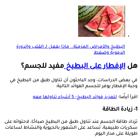
البطيخ والأمراض المزمنة.. ماذا يفعل لـ القلب والدورة
الدموية وضغط
هل
الإفطار على البطيخ
مفيد للجسم؟
في بعض الدراسات، وجد الباحثون أن تناول طبق من البطيخ في
وجبة الإفطار يوفر للجسم الفوائد التالية:
اقرأ أيضًا:
لتعزيز فوائد البطيخ- 5 أشياء تناولها معه
1- زيادة الطاقة
تزداد طاقة الجسم عند تناول طبق من البطيخ صباحًا، لاحتوائه على
سكريات طبيعية، تساعد على الشعور بالحيوية والنشاط لساعات
طويلة على مدار اليوم.