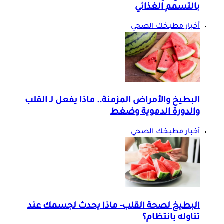
بالتسمم الغذائي
أخبار مطبخك الصحي
البطيخ والأمراض المزمنة.. ماذا يفعل لـ القلب
والدورة الدموية وضغط
أخبار مطبخك الصحي
البطيخ لصحة القلب- ماذا يحدث لجسمك عند
تناوله بانتظام؟