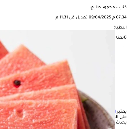
كتب - محمود طايع:
07:34 م
09/04/2025
تعديل في 11:31 م
البطيخ
تابعنا على
يعتبر
البطيخ
من
الفواكه الصيفية
المفيدة لصحة الإنسان، لاحتوائه
على العديد من العناصر الغذائية الضرورية للجسم، ولكن ماذا
يحدث عند تناوله في وجبة الإفطار؟