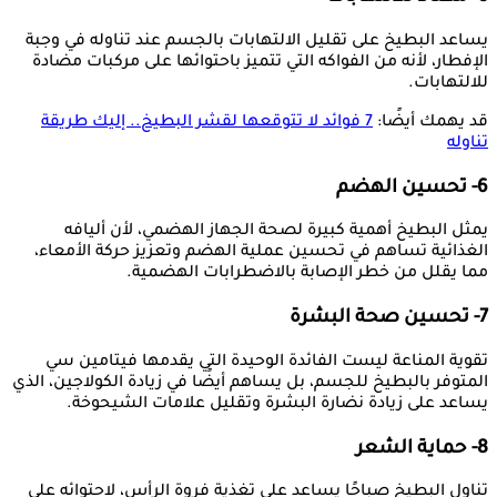
يساعد البطيخ على تقليل الالتهابات بالجسم عند تناوله في وجبة
الإفطار، لأنه من الفواكه التي تتميز باحتوائها على مركبات مضادة
للالتهابات.
قد يهمك أيضًا:
7 فوائد لا تتوقعها لقشر البطيخ.. إليك طريقة
تناوله
6- تحسين الهضم
يمثل البطيخ أهمية كبيرة لصحة الجهاز الهضمي، لأن أليافه
الغذائية تساهم في تحسين عملية الهضم وتعزيز حركة الأمعاء،
مما يقلل من خطر الإصابة بالاضطرابات الهضمية.
7- تحسين صحة البشرة
تقوية المناعة ليست الفائدة الوحيدة التي يقدمها فيتامين سي
المتوفر بالبطيخ للجسم، بل يساهم أيضًا في زيادة الكولاجين، الذي
يساعد على زيادة نضارة البشرة وتقليل علامات الشيحوخة.
8- حماية الشعر
تناول البطيخ صباحًا يساعد على تغذية فروة الرأس، لاحتوائه على