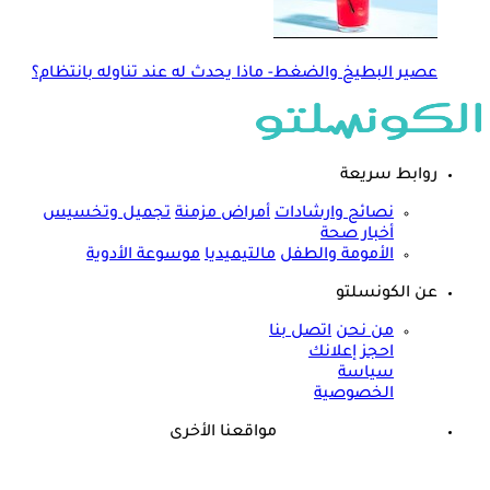
عصير البطيخ والضغط- ماذا يحدث له عند تناوله بانتظام؟
روابط سريعة
نصائح وارشادات
أمراض مزمنة
تجميل وتخسيس
أخبار صحة
الأمومة والطفل
مالتيميديا
موسوعة الأدوية
عن الكونسلتو
من نحن
اتصل بنا
احجز إعلانك
سياسة
الخصوصية
مواقعنا الأخرى