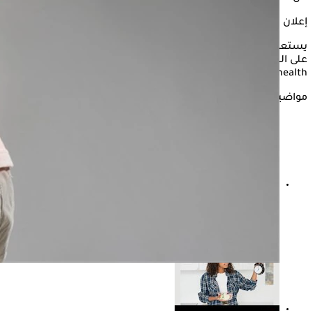
إعلان
يستعرض "الكو نسلتو" في التقرير التالي، تأثيرات الصيام المتقطع
على الكلى، وما هو الصيام الأمن لمرضى الكلى، وفقا لـ"only my
health".
مواضيع ذات صلة
كيف يؤثر مرض الكلى على صحة القلب؟.. طبيب يوضح
التفاصيل