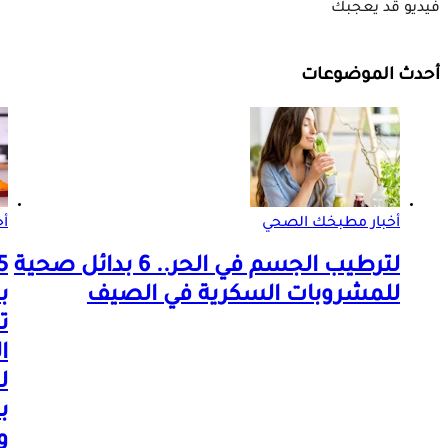
فيديو قد يعجبك
أحدث الموضوعات
أخبار مطبخك الصحي
أ
لترطيب الجسم في الحر.. 6 بدائل صحية
للمشروبات السكرية في الصيف
ب
ت
ا
ل
ب
و