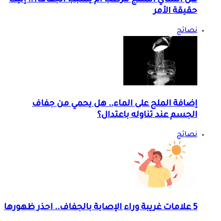
هل الشاي المثلج مرطب أم يسبب الجفاف؟.. إليك
حقيقة الأمر
نصائح
إضافة الملح على الماء.. هل يحمي من جفاف
الجسم عند تناوله باعتدال؟
نصائح
5 علامات غريبة وراء الإصابة بالجفاف.. احذر ظهورها