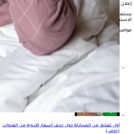
إعلان
يستعرض "الكونسلتو" في التقرير التالي كل ما يتعلق بالدوخة فور
الاستيقاظ وفقًا لما ذكره موقع "cleveland clinic".
مواضيع ذات صلة
ماذا يحدث لمستوى السكر في الدم عند الإصابة بالجفاف؟
أول تعليق من الصيادلة حول حذف أسعار الأدوية من العبوات
(خاص)