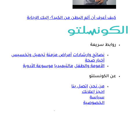
كيف أعرف أن ألم البطن من الكبد؟- إليك الإجابة
روابط سريعة
نصائح وارشادات
أمراض مزمنة
تجميل وتخسيس
أخبار صحة
الأمومة والطفل
مالتيميديا
موسوعة الأدوية
عن الكونسلتو
من نحن
اتصل بنا
احجز إعلانك
سياسة
الخصوصية
مواقعنا الأخرى