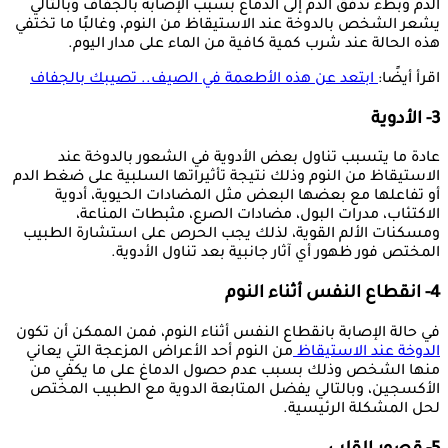
الدم وبطء تدفق الدم إلى الدماغ بسبب الإصابة بالجفاف وبالتالي
يشعر الشخص بالدوخة عند الاستيقاظ من النوم، وغالبًا ما تختفي
هذه الحالة عند شرب كمية كافية من الماء على مدار اليوم.
اقرأ أيضًا:
ابتعد عن هذه الأطعمة في الصيف.. تصيبك بالجفاف
3- الأدوية
عادة ما يتسبب تناول بعض الأدوية في الشعور بالدوخة عند
الاستيقاظ من النوم وذلك نتيجة تأثيراتها السلبية على ضغط الدم
أو تفاعلها مع بعضها البعض مثل المضادات الحيوية، أدوية
الاكتئاب، مدرات البول، مضادات الصرع، مثبطات المناعة،
ومسكنات الألم القوية، لذلك يجب الحرص على استشارة الطبيب
المختص فور ظهور أي آثار جانبية بعد تناول الأدوية.
4- انقطاع النفس أثناء النوم
في حالة الإصابة بانقطاع النفس أثناء النوم، فمن الممكن أن تكون
الدوخة عند الاستيقاظ
من النوم أحد الأعراض المزعجة التي يعاني
منها الشخص وذلك بسبب عدم حصول الدماغ على ما يكفي من
الأكسجين، وبالتالي يفضل المتابعة الدوية مع الطبيب المختص
لحل المشكلة الرئيسية.