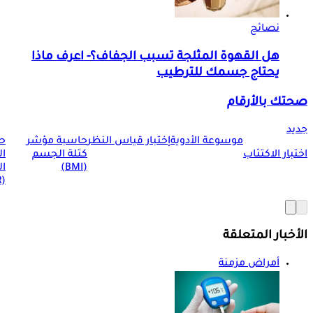
نصائح
هل القهوة المثلجة تسبب الجفاف؟- اعرف ماذا
يحتاج جسمك للترطيب
صحتك بالأرقام
جديد
موسوعة الأدوية
إختبار قياس النظر
حاسبة مؤشر
ح
اختبار الاكتئاب
كتلة الجسم
ا
(BMI)
ال
(BMR)
الأخبار المتعلقة
أمراض مزمنة