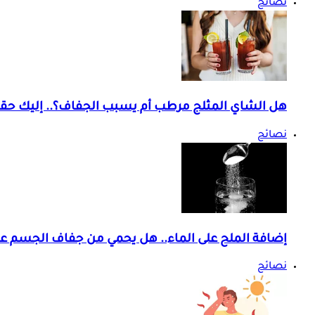
نصائح
هل الشاي المثلج مرطب أم يسبب الجفاف؟.. إليك حقيق
نصائح
إضافة الملح على الماء.. هل يحمي من جفاف الجسم عند
نصائح