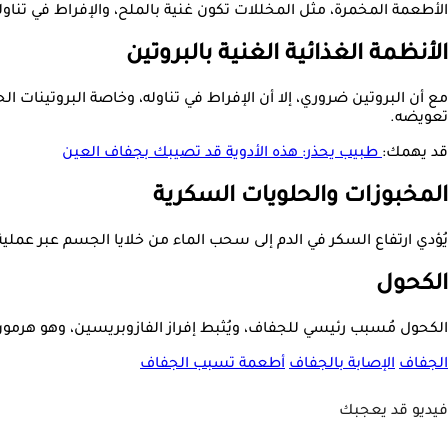
الأطعمة المخمرة، مثل المخللات تكون غنية بالملح، والإفراط في تناو
الأنظمة الغذائية الغنية بالبروتين
مع أن البروتين ضروري، إلا أن الإفراط في تناوله، وخاصة البروتينات ال
تعويضه.
قد يهمك:
طبيب يحذر: هذه الأدوية قد تصيبك بجفاف العين
المخبوزات والحلويات السكرية
يُؤدي ارتفاع السكر في الدم إلى سحب الماء من خلايا الجسم عبر عمل
الكحول
الكحول مُسبب رئيسي للجفاف، ويُثبط إفراز الفازوبريسين، وهو هرمون ي
الجفاف
الإصابة بالجفاف
أطعمة تسبب الجفاف
فيديو قد يعجبك