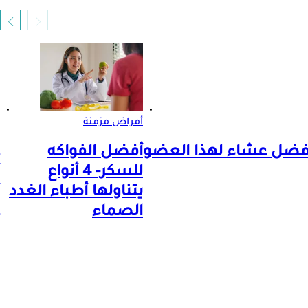
أمراض مزمنة
ر أفضل عشاء لهذا العضو
أفضل الفواكه
للسكر- 4 أنواع
يتناولها أطباء الغدد
الصماء