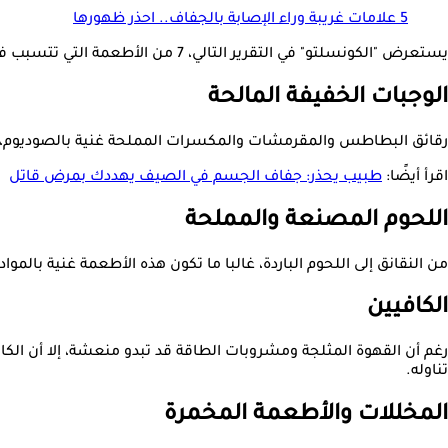
5 علامات غريبة وراء الإصابة بالجفاف.. احذر ظهورها
يستعرض "الكونسلتو" في التقرير التالي، 7 من الأطعمة التي تتسبب في
الوجبات الخفيفة المالحة
رقائق البطاطس والمقرمشات والمكسرات المملحة غنية بالصوديوم، الذي
اقرأ أيضًا:
طبيب يحذر: جفاف الجسم في الصيف يهددك بمرض قاتل
اللحوم المصنعة والمملحة
من النقانق إلى اللحوم الباردة، غالبا ما تكون هذه الأطعمة غنية بال
الكافيين
رغم أن القهوة المثلجة ومشروبات الطاقة قد تبدو منعشة، إلا أن الكافيين
تناوله.
المخللات والأطعمة المخمرة