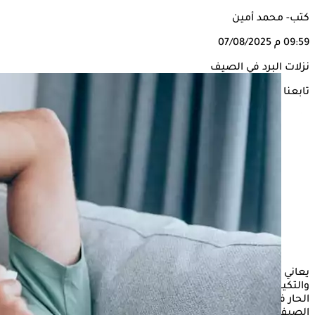
كتب- محمد أمين
09:59 م
07/08/2025
نزلات البرد في الصيف
تابعنا على
يعاني البعض من برد الصيف، بسبب النوم أمام المراوح
والتكييفات، وكذا الجلوس في الأماكن الباردة ثم الخروج للطقس
الحار في الخارج، هذا كله ما يسبب الإصابة بالإنفلونزا ودور
البرد
في
الصيف.