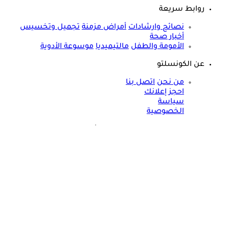
روابط سريعة
نصائح وارشادات
أمراض مزمنة
تجميل وتخسيس
أخبار صحة
الأمومة والطفل
مالتيميديا
موسوعة الأدوية
عن الكونسلتو
من نحن
اتصل بنا
احجز إعلانك
سياسة
الخصوصية
مواقعنا الأخرى
©
جميع الحقوق محفوظة لدى شركة جيميناي ميديا
حسام موافي يحذر: علامة في الوجه تكشف عن مرض مناعي خطير