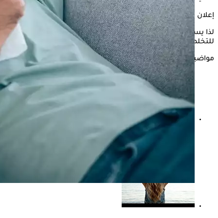
إعلان
لذا يستعرض "الكونسلتو" في السطور التالية، أفضل نظام غذائي
للتخلص من
برد
الصيف
وتخفيف أعراضه، بحسب "healthline".
مواضيع ذات صلة
الخوخ في الصيف- ماذا يحدث لمريض الكوليسترول عند
تناوله؟