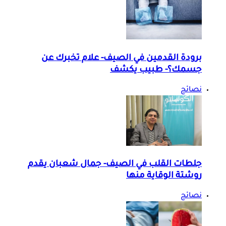
برودة القدمين في الصيف- علام تخبرك عن
جسمك؟- طبيب يكشف
نصائح
جلطات القلب في الصيف- جمال شعبان يقدم
روشتة الوقاية منها
نصائح