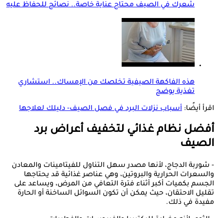
شعرك في الصيف محتاج عناية خاصة.. نصائح للحفاظ عليه
هذه الفاكهة الصيفية تخلصك من الإمساك.. استشاري
تغذية يوضح
اقرأ أيضًا:
أسباب نزلات البرد في فصل الصيف- دليلك لعلاجها
أفضل نظام غذائي لتخفيف أعراض برد
الصيف
- شوربة الدجاج، لأنها مصدر سهل التناول للفيتامينات والمعادن
والسعرات الحرارية والبروتين، وهي عناصر غذائية قد يحتاجها
الجسم بكميات أكبر أثناء فترة التعافي من المرض، ويساعد على
تقليل الاحتقان، حيث يمكن أن تكون السوائل الساخنة أو الحارة
مفيدة في ذلك.