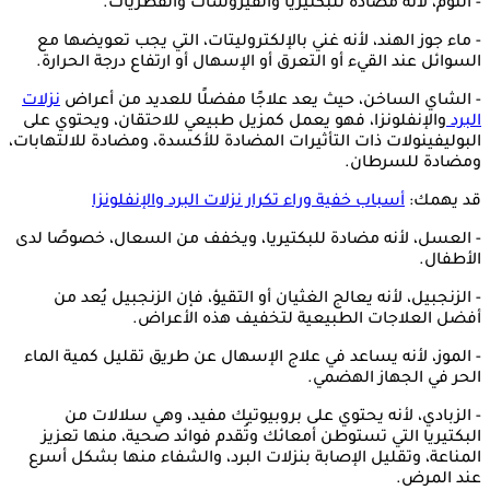
- الثوم، لأنه مضادة للبكتيريا والفيروسات والفطريات.
- ماء جوز الهند، لأنه غني بالإلكتروليتات، التي يجب تعويضها مع
السوائل عند القيء أو التعرق أو الإسهال أو ارتفاع درجة الحرارة.
- الشاي الساخن، حيث يعد علاجًا مفضلًا للعديد من أعراض
نزلات
البرد
والإنفلونزا، فهو يعمل كمزيل طبيعي للاحتقان، ويحتوي على
البوليفينولات ذات التأثيرات المضادة للأكسدة، ومضادة للالتهابات،
ومضادة للسرطان.
قد يهمك:
أسباب خفية وراء تكرار نزلات البرد والإنفلونزا
- العسل، لأنه مضادة للبكتيريا، ويخفف من السعال، خصوصًا لدى
الأطفال.
- الزنجبيل، لأنه يعالج الغثيان أو التقيؤ، فإن الزنجبيل يُعد من
أفضل العلاجات الطبيعية لتخفيف هذه الأعراض.
- الموز، لأنه يساعد في علاج الإسهال عن طريق تقليل كمية الماء
الحر في الجهاز الهضمي.
- الزبادي، لأنه يحتوي على بروبيوتيك مفيد، وهي سلالات من
البكتيريا التي تستوطن أمعائك وتُقدم فوائد صحية، منها تعزيز
المناعة، وتقليل الإصابة بنزلات البرد، والشفاء منها بشكل أسرع
عند المرض.