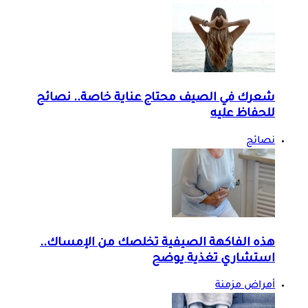
شعرك في الصيف محتاج عناية خاصة.. نصائح
للحفاظ عليه
نصائح
هذه الفاكهة الصيفية تخلصك من الإمساك..
استشاري تغذية يوضح
أمراض مزمنة