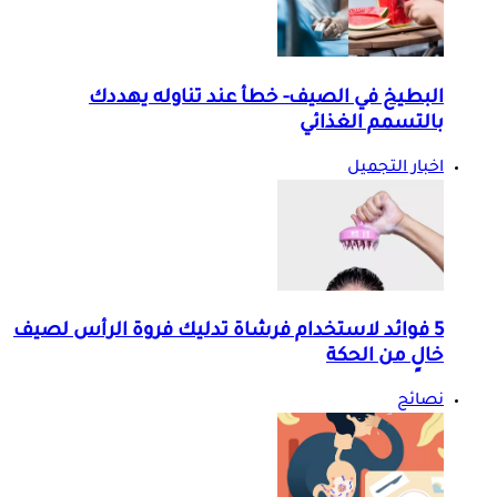
البطيخ في الصيف- خطأ عند تناوله يهددك
بالتسمم الغذائي
اخبار التجميل
5 فوائد لاستخدام فرشاة تدليك فروة الرأس لصيف
خالٍ من الحكة
نصائح