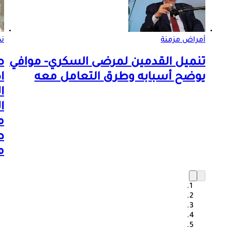
أمراض مزمنة
ن
تنميل القدمين لمرضى السكري- موافي
ص
يوضح أسبابه وطرق التعامل معه
ا
ا
ا
م
ط
م