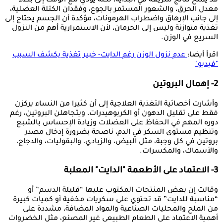
قد يمنح نتائج سريعة في البداية، لكنه يؤدي مع الوقت إلى بطء
معدل الحرق، والشعور المستمر بالجوع، وفقدان الكتلة العضلية،
إلى جانب الإرهاق واضطراب الهرمونات، مؤكدة أن الجسم يحتاج إلى
تغذية متوازنة وليس إلى الحرمان، لأن الاستمرارية أهم من النزول
السريع في الوزن.
اقرأ أيضا:
عدم نزول الوزن رغم الدايت- خبير تغذية يكشف السبب
"فيديو"
2- إهمال البروتين
وأشارت أخصائية التغذية العلاجية إلى أن كثيرا من النساء يركزن
فقط على تقليل الدهون أو الكربوهيدرات، ويتجاهلن البروتين، رغم
دوره المهم في الحفاظ على العضلات وزيادة الإحساس بالشبع
وتنظيم مستوى السكر في الدم، ناصحة بضرورة إدخال مصدر
بروتين في كل وجبة، مثل البيض، والزبادي، والبقوليات، والدجاج،
والأسماك، والمكسرات.
3- الاعتماد على الأطعمة "الدايت" المعلبة
وقالت إن بعض المنتجات المكتوب عليها “قليلة الدسم” أو
“مناسبة للدايت” قد تحتوي على سكريات مخفية أو كميات كبيرة
من الملح والمحليات الصناعية والمواد المضافة، مشددة على
أهمية الاعتماد على الطعام الطبيعي غير المصنع، مثل الخضروات