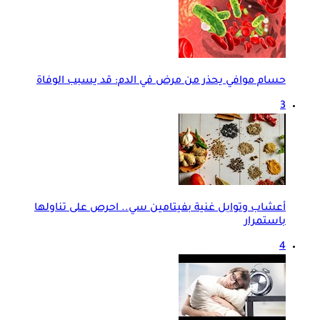
حسام موافي يحذر من مرض في الدم: قد يسبب الوفاة
3
أعشاب وتوابل غنية بفيتامين سي.. احرص على تناولها
باستمرار
4