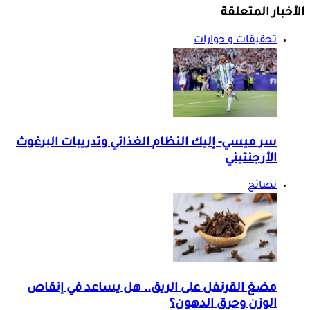
الأخبار المتعلقة
تحقيقات و حوارات
سر ميسي- إليك النظام الغذائي وتدريبات البرغوث
الأرجنتيني
نصائح
مضغ القرنفل على الريق.. هل يساعد في إنقاص
الوزن وحرق الدهون؟