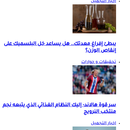
اخبار التجميل
يبطئ إفراغ معدتك.. هل يساعد خل البلسميك على
إنقاص الوزن؟
تحقيقات و حوارات
سر قوة هالاند- إليك النظام الغذائي الذي يتبعه نجم
منتخب النرويج
اخبار التجميل