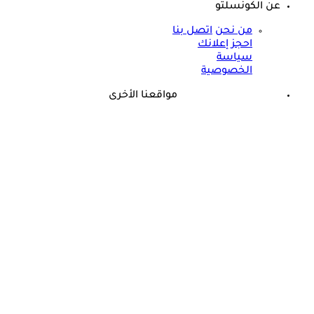
عن الكونسلتو
من نحن
اتصل بنا
احجز إعلانك
سياسة
الخصوصية
مواقعنا الأخرى
©
جميع الحقوق محفوظة لدى شركة جيميناي ميديا
الأنسولين في مصر- وزير الصحة يجيب: هل ناقص بالصيدليات؟