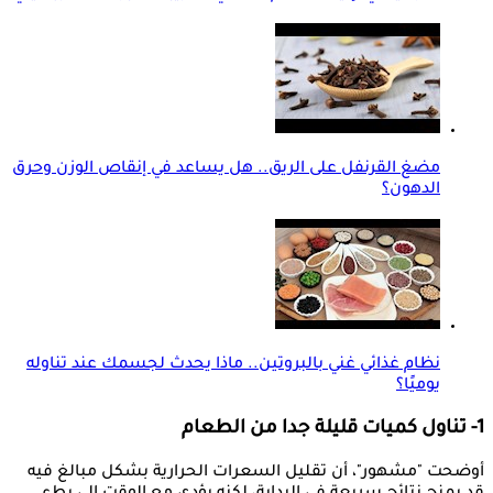
مضغ القرنفل على الريق.. هل يساعد في إنقاص الوزن وحرق
الدهون؟
نظام غذائي غني بالبروتين.. ماذا يحدث لجسمك عند تناوله
يوميًا؟
1- تناول كميات قليلة جدا من الطعام
أوضحت "مشهور"، أن تقليل السعرات الحرارية بشكل مبالغ فيه