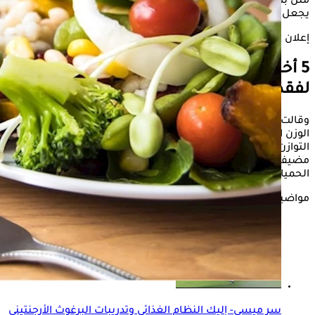
مثل بطء الحرق، واضطراب الهرمونات، وفقدان الكتلة العضلية، ما
يجعل فقدان الوزن أكثر صعوبة على المدى الطويل.
إعلان
5 أخطاء ترتكبها النساء في
النظام الغذائي
لفقدان الوزن
وقالت الدكتورة مريم مشهور، أخصائية التغذية العلاجية، إن فقدان
الوزن الصحي لا يعتمد على التجويع أو الحلول السريعة، وإنما على
التوازن الغذائي، والنوم الجيد، وبناء عادات يمكن الاستمرار عليها،
مضيفة أن هناك 5 أخطاء شائعة تقع فيها النساء أثناء اتباع
الحميات الغذائية، أبرزها:
مواضيع ذات صلة
سر ميسي- إليك النظام الغذائي وتدريبات البرغوث الأرجنتيني