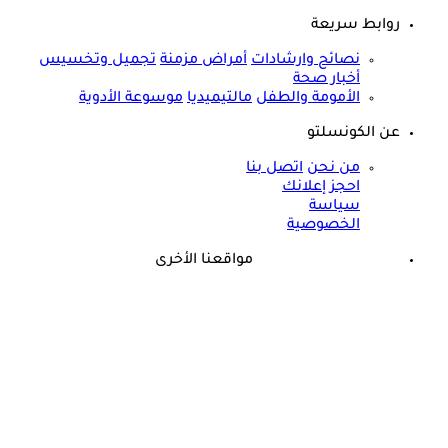
روابط سريعة
نصائح وارشادات
أمراض مزمنة
تجميل وتخسيس
أخبار صحة
الأمومة والطفل
مالتيميديا
موسوعة الأدوية
عن الكونسلتو
من نحن
اتصل بنا
احجز إعلانك
سياسة
الخصوصية
مواقعنا الأخرى
©
جميع الحقوق محفوظة لدى شركة جيميناي ميديا
ذكرى وفاة هند رستم الـ15.. هذا المرض أنهى حياة مارلين مانرو