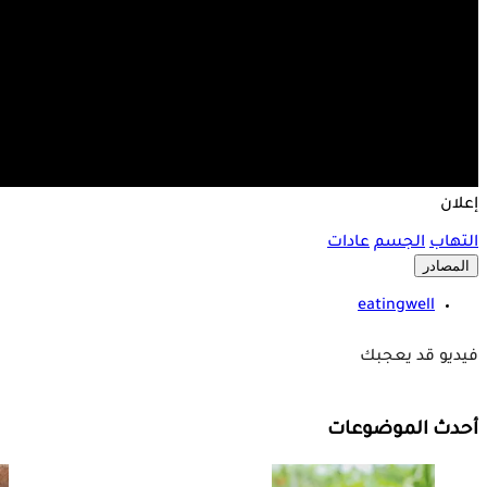
إعلان
التهاب
الجسم
عادات
المصادر
eatingwell
فيديو قد يعجبك
أحدث الموضوعات