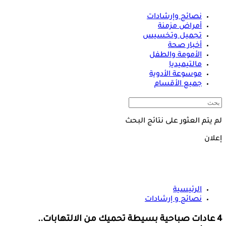
نصائح وإرشادات
أمراض مزمنة
تجميل وتخسيس
أخبار صحة
الأمومة والطفل
مالتيميديا
موسوعة الأدوية
جميع الأقسام
لم يتم العثور على نتائج البحث
إعلان
الرئيسية
نصائح و إرشادات
4 عادات صباحية بسيطة تحميك من الالتهابات..