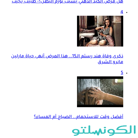
هل مرض الكبد الدهني يسبب تورم البطن؟- طبيب يجيب
4
ذكرى وفاة هند رستم الـ15.. هذا المرض أنهى حياة مارلين
مانرو الشرق
5
أفضل وقت للاستحمام.. الصباح أم المساء؟