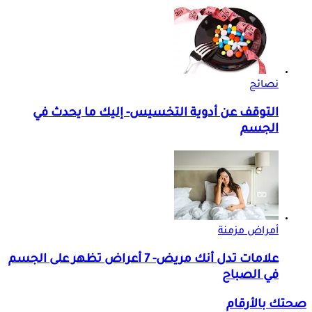
نصائح
التوقف عن أدوية التخسيس- إليك ما يحدث في
الجسم
أمراض مزمنة
علامات تدل أنك مريض- 7 أعراض تظهر على الجسم
في الصباح
صحتك بالأرقام