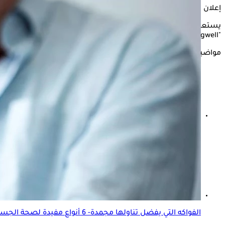
إعلان
يستعرض " الكونسلتو" في التقرير التالي أبرز العادات الصباحية التي
"eatingwell".
مواضيع ذات صلة
ما الذي يزيد الدهون في الجسم؟- خبير تغذية يجيب "فيديو"
الفواكه التي يفضل تناولها مجمدة- 6 أنواع مفيدة لصحة الجسم