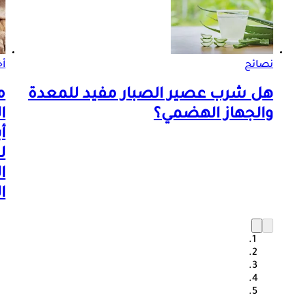
نصائح
أ
هل شرب عصير الصبار مفيد للمعدة
م
والجهاز الهضمي؟
ا
أ
ل
ا
ا