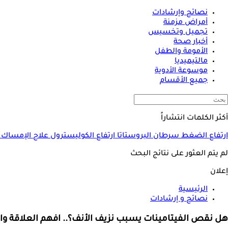
نصائح وإرشادات
أمراض مزمنة
تجميل وتخسيس
أخبار صحة
الأمومة والطفل
مالتيميديا
موسوعة الأدوية
جميع الأقسام
أكثر الكلمات انتشاراً
ارتفاع الضغط
سرطان البروستاتا
ارتفاع الكوليسترول
علاج الإمساك
لم يتم العثور على نتائج البحث
إعلان
الرئيسية
نصائح و إرشادات
هل نقص الفيتامينات يسبب نزيف الأنف؟.. افهم العلاقة وا