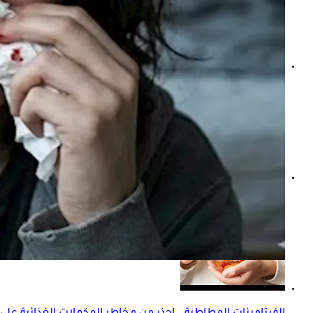
ماذا يحدث لجسمك عند تناول جرعة زائدة من الفيتامينات؟
فيتامينات لعلاج الصداع النصفي- إليك أفضل الأصناف