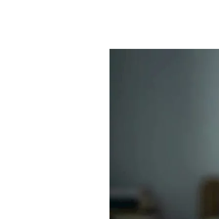
موية
وتجلط الدم.