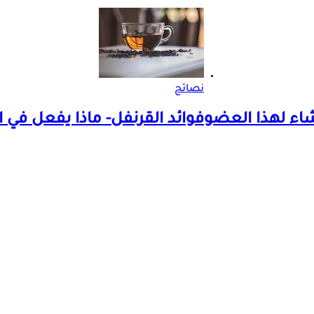
نصائح
شاء لهذا العضو
فوائد القرنفل- ماذا يفعل في ا