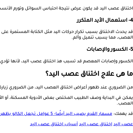
اختناق عصب اليد قد يكون عرض نتيجة احتباس السوائل وتورم الأنسجة
4- استعمال الأيد المتكرر
قد يحدث الاختناق بسبب تكرار حركات اليد مثل الكتابة المستمرة على 
العصب، مما يسبب تنميل وألم.
5- الكسور والإصابات
الكسور وإصابات المعصم قد تسبب هذ اختناق عصب اليد، لأنها تؤدي إ
ما هى علاج اختناق عصب اليد؟
من الضروري عند ظهور أعراض اختناق العصب اليد، من الضروري زيارة 
يمكن في البداية وصف الطبيب المختص بعض الأدوية المسكنة، أو الأ
العصب.
قد يهمك:
مسمار القدم يصيب اليد أيضًا- 5 عوامل تجعل الكالو يظهر في يديك
عصب اليد
اختناق عصب اليد
أسباب اختناق عصب اليد