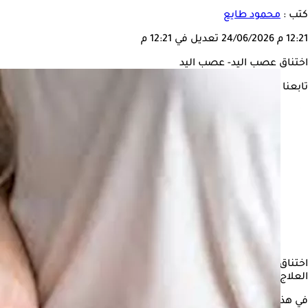
كتب :
محمود طايع
12:21 م
24/06/2026
تعديل في 12:21 م
اختناق عصب اليد- عصب اليد
تابعنا على
اختناق
عصب اليد
هو حالة شائعة تحدث نتيجة ضغط العصب الأوسط في
العلاج؟
في هذه السطور، يستعرض "الكونسلتو" أسباب
اختناق عصب اليد
الي