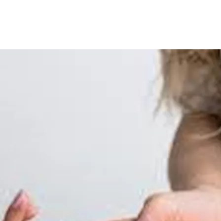
 المعصم، وتسبب بعض الأعراض المُزعجة التي قد تعيق الفرد عن ا
منى وطرق العلاج، وذلك وفقًا لماذا الدكتور شعبان زوال استشاري ط