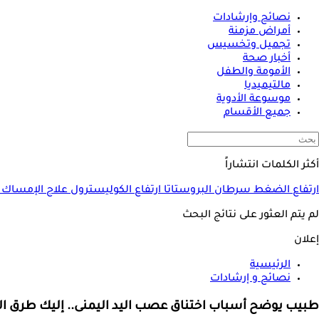
نصائح وإرشادات
أمراض مزمنة
تجميل وتخسيس
أخبار صحة
الأمومة والطفل
مالتيميديا
موسوعة الأدوية
جميع الأقسام
أكثر الكلمات انتشاراً
ارتفاع الضغط
سرطان البروستاتا
ارتفاع الكوليسترول
علاج الإمساك
لم يتم العثور على نتائج البحث
إعلان
الرئيسية
نصائح و إرشادات
طبيب يوضح أسباب اختناق عصب اليد اليمنى.. إليك طرق ال