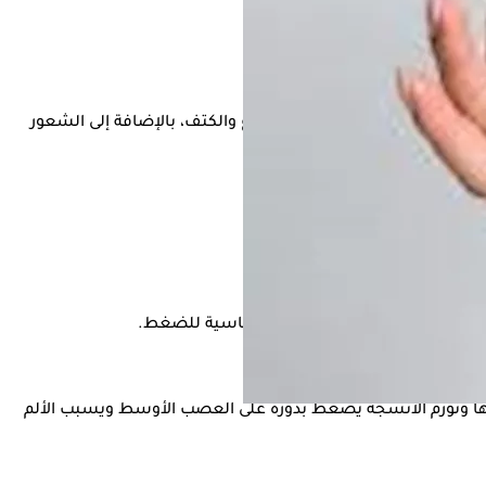
رق قد يمتد من المعصم إلى الذراع والكتف، بالإضافة إلى الشعور
يجعل العصب الأوسط في اليد أكثر حساسية للضغط.
كمها وتورم الأنسجة يضغط بدوره على العصب الأوسط ويسبب الألم