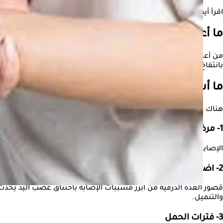
اقرأ أيضًا:
تنميل اصابع اليد فجأة- طبيب يحذر: قد تكون مصابًا بهذه ا
ما أعراض اختناق عصب اليد؟
من أعراض اختناق عصب اليد تنميل الأصابع خاصة الثلاث أصابع الأوسط 
بانتفاخ في الأصابع رغم عدم وجود تورم مرئي.
ما أسباب اختناق عصب اليد؟
هناك عدة أسباب لحدوث اختناق عصب اليد، من الضروري تشخيصها من
1- مرض السكري
الإصابة بـ مرض السكري تزيد من خطر الإصابة بـ اختناق عصب اليد، 
2- اضطرابات بالغدة الدرقية
قصور الغدة الدرقية من أبرز مسببات الإصابة باختناق عصب اليد يح
والتنميل.
3- فترات الحمل