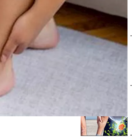
انتبه لساقيك- 6 أعراض ليلية لارتفاع الكوليسترول تظهر عليهما
الغدة الدرقية وتورم القدمين- ما العلاقة بينهما؟