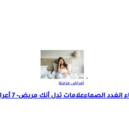
أمراض مزمنة
علامات تدل أنك مريض- 7 أعراض تظهر على الجسم في الصباح