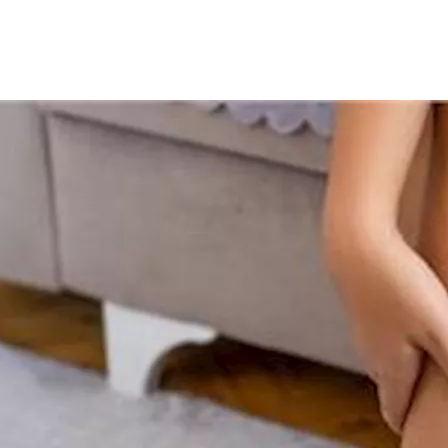
يط يزول من تلقاء نفسه، لكن في بعض الحالات قد يكون علامة على م