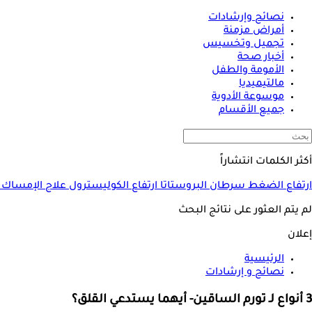
نصائح وإرشادات
أمراض مزمنة
تجميل وتخسيس
أخبار صحة
الأمومة والطفل
مالتيميديا
موسوعة الأدوية
جميع الأقسام
أكثر الكلمات انتشاراً
ارتفاع الضغط
سرطان البروستاتا
ارتفاع الكوليسترول
علاج الإمساك
لم يتم العثور على نتائج البحث
إعلان
الرئيسية
نصائح و إرشادات
3 أنواع لـ تورم الساقين- أيهما يستدعي القلق؟