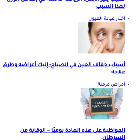
لهذا السبب
أخبار عيادة العيون
أسباب جفاف العين في الصباح- إليك أعراضه وطرق
علاجه
أمراض مزمنة
المواظبة على هذه العادة يوميًا = الوقاية من
السرطان