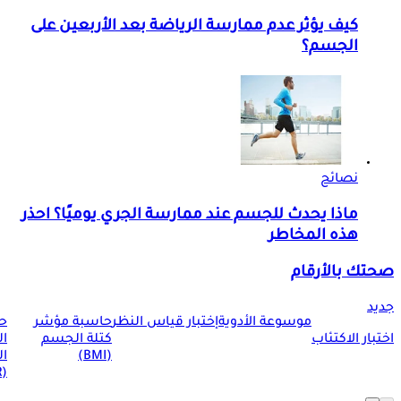
كيف يؤثر عدم ممارسة الرياضة بعد الأربعين على
الجسم؟
نصائح
ماذا يحدث للجسم عند ممارسة الجري يوميًا؟ احذر
هذه المخاطر
صحتك بالأرقام
جديد
موسوعة الأدوية
إختبار قياس النظر
حاسبة مؤشر
ح
اختبار الاكتئاب
كتلة الجسم
ا
(BMI)
ال
(BMR)