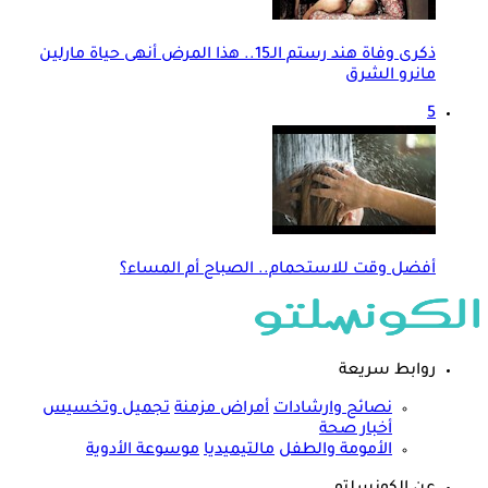
ذكرى وفاة هند رستم الـ15.. هذا المرض أنهى حياة مارلين
مانرو الشرق
5
أفضل وقت للاستحمام.. الصباح أم المساء؟
روابط سريعة
نصائح وارشادات
أمراض مزمنة
تجميل وتخسيس
أخبار صحة
الأمومة والطفل
مالتيميديا
موسوعة الأدوية