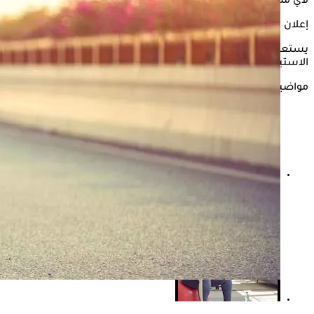
لأي مضاعفات قد تؤثر على صحة الجسم.
إعلان
يستعرض "الكونسلتو" في التقرير التالي تأثير ممارسة الرياضة فور
الاستيقاظ على الجسم وفقًا لما ذكره موقع "everydayhealth".
مواضيع ذات صلة
نصائح عند ممارسة الرياضة أثناء اضطراب ضغط الدم..
اتبعها