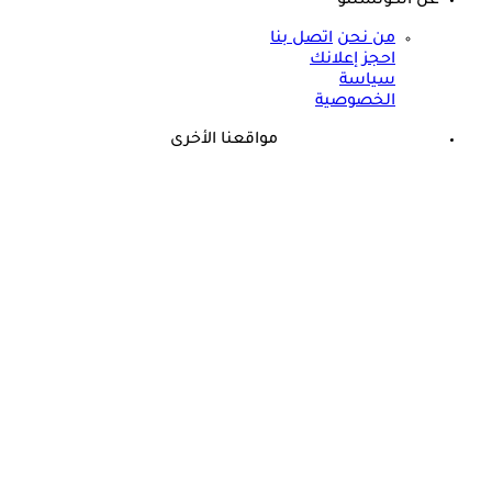
عن الكونسلتو
من نحن
اتصل بنا
احجز إعلانك
سياسة
الخصوصية
مواقعنا الأخرى
©
جميع الحقوق محفوظة لدى شركة جيميناي ميديا
ذكرى وفاة هند رستم الـ15.. هذا المرض أنهى حياة مارلين مانرو
الشرق