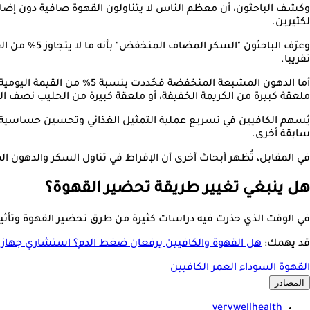
وكشف الباحثون، أن معظم الناس لا يتناولون القهوة صافية دون إضافا
لكثيرين.
تقريبا.
ملعقة كبيرة من الكريمة الخفيفة، أو ملعقة كبيرة من الحليب نصف ا
يُسهم الكافيين في تسريع عملية التمثيل الغذائي وتحسين حساسية ا
سابقة أخرى.
في المقابل، تُظهر أبحاث أخرى أن الإفراط في تناول السكر والدهون 
هل ينبغي تغيير طريقة تحضير القهوة؟
في الوقت الذي حذرت فيه دراسات كثيرة من طرق تحضير القهوة وتأثيراته
قد يهمك:
هل القهوة والكافيين يرفعان ضغط الدم؟ استشاري جها
القهوة السوداء
العمر
الكافيين
المصادر
verywellhealth