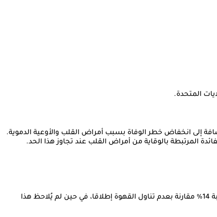
يات المتحدة.
كما وجد الباحثون أن تناول القهوة السوداء، أو القهوة قليلة السكر المضاف والدهون المشبعة، يرتبط بانخفاض خطر الوفاة لأي سبب بنسبة 14% مقارنة بعدم تناول القهوة إطلاقا، في حين لم يُلاحظ هذا