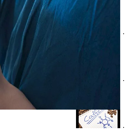
التوقف عن الكافيين يحارب التجاعيد- هل يحافظ على شباب ال
هل تناول القهوة السوداء مع الملح مفيدة أم مضرة؟ دراسة تج