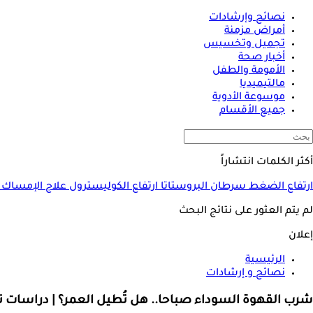
نصائح وإرشادات
أمراض مزمنة
تجميل وتخسيس
أخبار صحة
الأمومة والطفل
مالتيميديا
موسوعة الأدوية
جميع الأقسام
أكثر الكلمات انتشاراً
ارتفاع الضغط
سرطان البروستاتا
ارتفاع الكوليسترول
علاج الإمساك
لم يتم العثور على نتائج البحث
إعلان
الرئيسية
نصائح و إرشادات
شرب القهوة السوداء صباحا.. هل تُطيل العمر؟ | دراسات