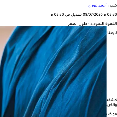
كتب :
أحمد فوزي
03:30 م
09/07/2026
تعديل في 03:30 م
القهوة السوداء - طول العمر
تابعنا على
كشفت دراسة حديثة أن شرب
القهوة السوداء
يوميا قد يُسهم في إطا
والكريمة قد تُلغي هذه الفوائد.
مواضيع ذات صلة