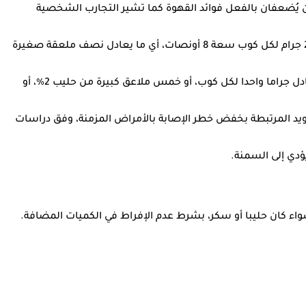
ون يُضعفان بالفعل فوائد القهوة كما تشير التجارب الشخصية
وعرّف الباحثون "السكر المضاف المنخفض" بأنه ما لا يتجاوز 5% من القيمة اليومية الموصى بها من إدارة الغذاء والدواء الأمريكية، أي نحو 2.5 جرام لكل كوب سعة 8 أونصات، أي ما يعادل نصف ملعقة صغيرة
أما الدهون المشبعة المنخفضة فحُددت بنسبة 5% من القيمة اليومية الموصى بها من الحليب أو القشدة أو الحليب نصف الدسم، أي ما يعادل جراما واحدا لكل كوب، أو خمس ملاعق كبيرة من حليب 2%، أو
يد المرتبطة بخفض خطر الإصابة بالأمراض المزمنة، وفق دراسات
ؤدي إلى السمنة.
 سواء كان حليبا أو سكر، بشرط عدم الإفراط في الكميات المضافة.