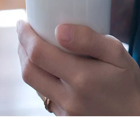
بشرة؟
يب