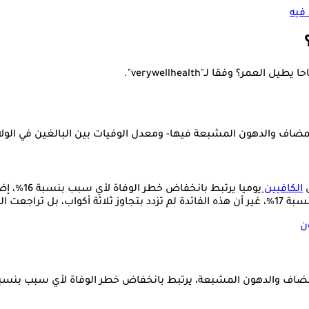
فيه
 وفقا لـ"verywellhealth".
المضاف والدهون المشبعة فيها- ومعدل الوفيات بين البالغين في الولا
ى
الكافيين
يوميا يرتبط بانخفاض خطر الوفاة لأي سبب بنسبة 16%، إضافة إلى انخفاض خطر الوفاة بسبب أمراض القلب والأوعية الدموية.
جاوز هذا الحد.