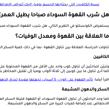
نسبة الكافيين التي يحتاجها الجسم يوميا- إليك أعراض الإفراط 
هل شرب القهوة السوداء صباحا يطيل العمر؟
يستعرض الكونسلتو في التقرير التالي، هل شرب القهوة السوداء صباحا يطيل العمر؟
ما العلاقة بين القهوة ومعدل الوفيات؟
تناولت الدراسة، العلاقة بين تناول القهوة -بما في ذلك كمية السكر 
الكافيين
وتبيّن للباحثين أن تناول كوب واحد على الأقل من القهوة المحتوية عل
كما أدى تناول ما بين كوبين إلى ثلاثة أكواب يوميا إلى تقليل المخاطر بنسبة 17%، غير أن هذه الفائدة لم تزدد بتجاوز ثلاثة أكواب، بل تراجعت الفائدة المرتبطة بالوقاية من أمراض القلب عند ت
اقرأ أيضا:
تأثير القهوة على الوزن- 5 أسباب تجعلها مفيدة لحرق الدهون
السكر والدهون المشبعة
الانخفاض عند إضافة كميات كبيرة من السكر والدهون المشبعة.