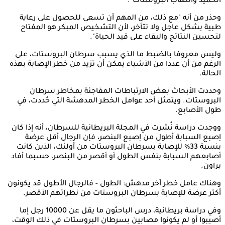
الحميد والتهاب البروستات".
وحذر من أنه "مع ذلك، من المهم أن تسعى للحصول على رعاية
طبية بشكل عاجل ولا تتأخر، لأن التشخيص المبكر هو المفتاح
لتحسين النتائج والبقاء على قيد الحياة".
وليس معروفا بالضبط ما الذي يسبب سرطان البروستات، على
الرغم من أن عددا من الأشياء يمكن أن تزيد من خطر الإصابة بهذه
الحالة.
وحددت الأبحاث بعض الارتباطات المفاجئة بمخاطر سرطان
البروستات. ويتمثل أحد عوامل الخطر المدهشة التي حُددت، في
طول الأصابع.
ووجدت دراسة نُشرت في المجلة البريطانية للسرطان، أنه إذا كان
إصبع السبابة أطول من إصبع البنصر، فإن الرجال أقل عرضة
بنسبة 33٪ للإصابة بسرطان البروستات من أولئك، الذين كانت
أصابعهم السبابة بنفس الطول أو أقصر من البنصر، حسبما أفاد
براون.
وهناك عامل خطر آخر مدهش: الطول - فالرجال الأطول قد يكونون
أكثر عرضة للإصابة بسرطان البروستات من نظرائهم الأقصر.
وفي دراسة بريطانية، درس الباحثون ما يقل عن 10000 رجل إما
أصيبوا أو لم يكونوا مصابين بسرطان البروستات في ذلك الوقت،