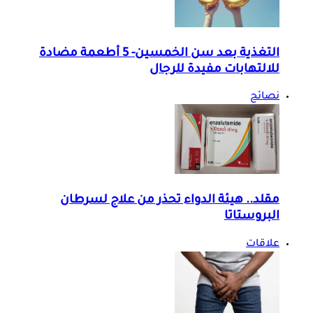
التغذية بعد سن الخمسين- 5 أطعمة مضادة
للالتهابات مفيدة للرجال
نصائح
مقلد.. هيئة الدواء تحذر من علاج لسرطان
البروستاتا
علاقات