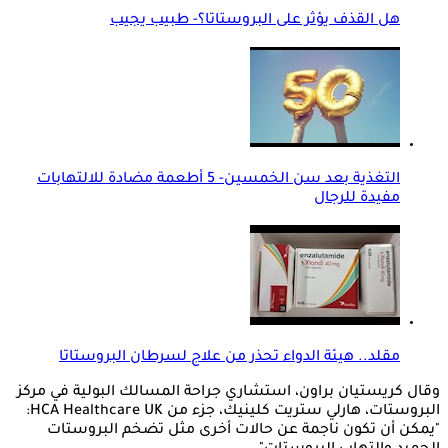
هل القذف يؤثر على البروستاتا؟- طبيب يجيب
التغذية بعد سن الخمسين- 5 أطعمة مضادة للالتهابات
مفيدة للرجال
مقلد.. هيئة الدواء تحذر من علاج لسرطان البروستاتا
وقال كريستيان براون، استشاري جراحة المسالك البولية في مركز
البروستات، هارلي ستريت كلينيك، جزء من HCA Healthcare UK:
"يمكن أن تكون ناجمة عن حالات أخرى مثل تضخم البروستات