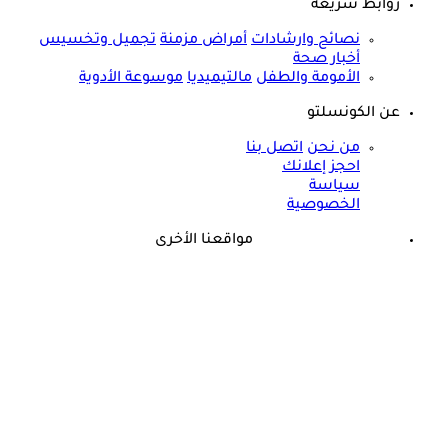
روابط سريعة
نصائح وارشادات
أمراض مزمنة
تجميل وتخسيس
أخبار صحة
الأمومة والطفل
مالتيميديا
موسوعة الأدوية
عن الكونسلتو
من نحن
اتصل بنا
احجز إعلانك
سياسة
الخصوصية
مواقعنا الأخرى
©
جميع الحقوق محفوظة لدى شركة جيميناي ميديا
حسام موافي: عدم علاج الكوليسترول خطر على شرايين هذا عضو