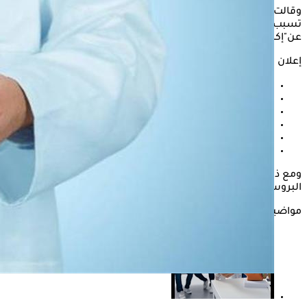
وقالت إدارة الصحة الوطنية البريطانية NHS، إن الحالة المرضية هذه
تسبب اضطرابات، وفق ما جاء في "روسيا اليوم" نقلا
عن"إكسبريس" تشمل:
إعلان
الحاجة إلى التبول بشكل متكرر، غالبا أثناء الليل.
صعوبة في بدء التبول.
إجهاد أو أخذ وقت طويل أثناء التبول.
ضعف التدفق.
الشعور بأن المثانة لم تفرغ بالكامل.
دم في البول أو دم في السائل المنوي.
ومع ذلك، فإن هذه الأعراض لا تعني دائما أنك مصاب بسرطان
البروستات.
مواضيع ذات صلة