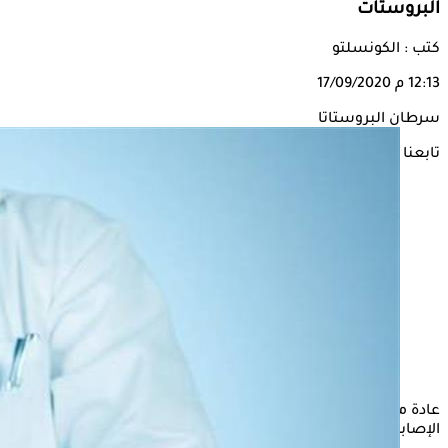
البروستات
كتب : الكونسلتو
12:13 م
17/09/2020
سرطان البروستاتا
تابعنا على
عادة ما يتطور سرطان البروستات ببطء، لذلك قد لا تظهر علامات
الإصابة بالمرض لعدة سنوات.