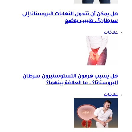
هل يمكن أن تتحول التهابات البروستاتا إلى
سرطان؟.. طبيب يوضح
علاقات
هل يسبب هرمون التستوستيرون سرطان
البروستاتا؟ – ما العلاقة بينهما؟
علاقات