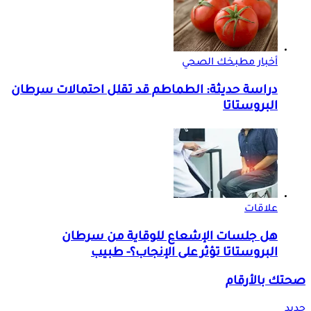
أخبار مطبخك الصحي
دراسة حديثة: الطماطم قد تقلل احتمالات سرطان
البروستاتا
علاقات
هل جلسات الإشعاع للوقاية من سرطان
البروستاتا تؤثر على الإنجاب؟- طبيب
صحتك بالأرقام
جديد