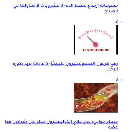
ممنوعات ارتفاع ضغط الدم- 3 مشروبات لا تتناولها في
الصباح
2
رفع هرمون التستوستيرون طبيعيًا- 5 عادات تزيد ذكورة
الرجل
3
حسام موافي: عدم علاج الكوليسترول خطر على شرايين هذا
عضو