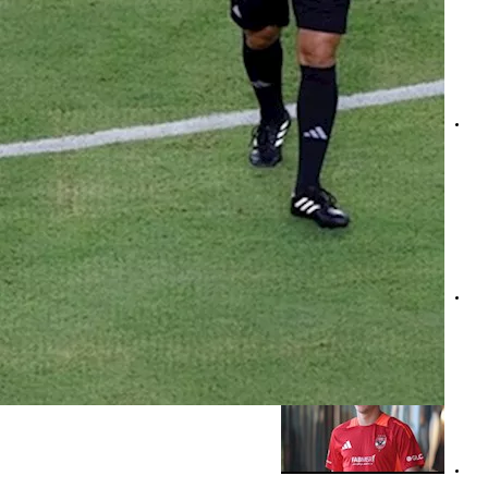
ما هو فيروس A المصاب به إمام عاشور؟ "فيديوجرافيك"
بعد سلبية عينة لاعبي الأهلي- ما هو فيروس إمام عاشور؟