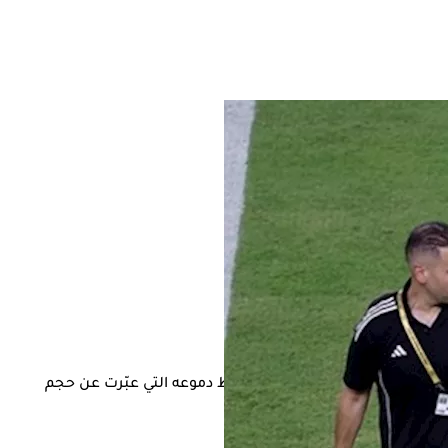
لملعب متأثرًا بآلامه الشديدة، وسط دموعه التي عبّرت عن حجم