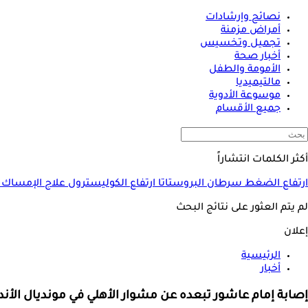
نصائح وإرشادات
أمراض مزمنة
تجميل وتخسيس
أخبار صحة
الأمومة والطفل
مالتيميديا
موسوعة الأدوية
جميع الأقسام
أكثر الكلمات انتشاراً
ارتفاع الضغط
سرطان البروستاتا
ارتفاع الكوليسترول
علاج الإمساك
لم يتم العثور على نتائج البحث
إعلان
الرئيسية
أخبار
إصابة إمام عاشور تبعده عن مشوار الأهلي في مونديال الأند