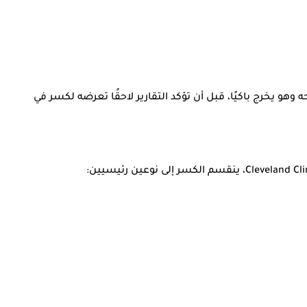
م على ملامحه وهو يخرج باكيًا، قبل أن تؤكد التقارير لاحقًا تعرضه لكسر في