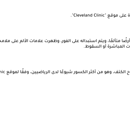
Cleveland Cl".
13 من المباراة، ليسقط أرضًا متألمًا، ويتم استبداله على الفور، وظهرت علامات الأل
ات المباشرة أو السقوط.
 شيوعًا لدى الرياضيين، وفقًا لموقع Cleveland Clinic، ينقسم الكسر إلى نوعين رئيسيين: