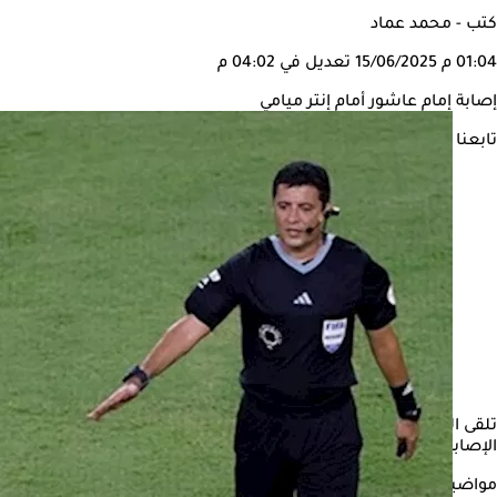
كتب - محمد عماد
01:04 م
15/06/2025
تعديل في 04:02 م
إصابة إمام عاشور أمام إنتر ميامي
تابعنا على
تلقى النادي الأهلي صدمة قوية خلال افتتاح مشواره في بطولة كأس الع
الإصابة، وتعرض اللاعب لكسر في عظمة الترقوة خلال مباراة الفريق أمام
مواضيع ذات صلة