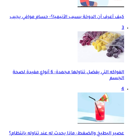
كيف أعرف أن الدوخة بسبب الأنيميا؟- حسام موافي يجيب
3
الفواكه التي يفضل تناولها مجمدة- 6 أنواع مفيدة لصحة
الجسم
4
عصير البطيخ والضغط- ماذا يحدث له عند تناوله بانتظام؟