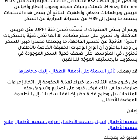
وفحص فريق البحث 632 منتجا من علامات تجارية رائدة مثل Ella's
Kitchen وHeinz، شملت وجبات خفيفة وحبوب إفطار وأكياس
هريس وبرطمانات طعام. وأظهرت النتائج أن بعض هذه المنتجات
يستمد ما يصل إلى 89% من سعراته الحرارية من السكر.
ورغم أن بعض المنتجات لا تُصنّف ضمن فئة UPFs، مثل هريس
الفاكهة، ولا تحتوي على سكر مضاف، إلا أنها تظل غنيّة بالسكريات
"الحرة" الناتجة عن تكسير الفاكهة، ما يجعلها مصدرا كبيرا للسكر،
بل وجد الباحثون أن ألواح الوجبات الخفيفة الخاصة بالأطفال
تحتوي، في المتوسط، على ضعف كمية السكر الموجودة في
بسكويت دايجستيف الموجّه للبالغين.
قد يهمك:
تأثير السمنة على أدمغة الأطفال- إليك مخاطرها
وفي ضوء هذه النتائج، دعا خبراء تغذية الحكومة إلى اتخاذ إجراءات
صارمة، بما في ذلك فرض قيود على تصنيع وتسويق هذه
المنتجات، بل وطرح فكرة حظر إضافة السكريات إلى الأطعمة
الموجّهة للأطفال.
إعلان
سمنة الأطفال
اسباب سمنة الأطفال
اعراض سمنة الأطفال
علاج
سمنة الأطفال
فيديو قد يعجبك