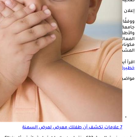
صحية تؤدي إلى السمنة وتسوس الأسنان منذ سن مبكرة.
إعلان
ووفقًا لروسيا اليوم، فقد كشفت الدراسة، التي أجراها باحثون من
جامعة ليدز، أن نحو ثلث المنتجات الغذائية المخصّصة للرضّع
والأطفال الصغار (31%) تُصنّف ضمن فئة "الأطعمة فائقة
المعالجة" (UPFs)، وهي أطعمة تُنتج بكميات كبيرة وتحتوي على
مكونات صناعية وإضافات متعددة، وقد ثبت ارتباطها بالعديد من
المشكلات الصحية المزمنة.
اقرأ أيضًا:
أسباب متعددة للسمنة عند الأطفال- متى تشير لحالة
خطيرة؟
مواضيع ذات صلة
7 علامات تكشف أن طفلك معرض لمرض السمنة