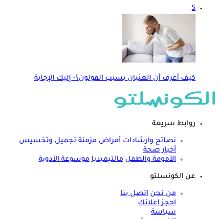
5
كيف أعرف أن الغثيان بسبب القولون؟- إليك الإجابة
روابط سريعة
نصائح وارشادات
أمراض مزمنة
تجميل وتخسيس
أخبار صحة
الأمومة والطفل
مالتيميديا
موسوعة الأدوية
عن الكونسلتو
من نحن
اتصل بنا
احجز إعلانك
سياسة