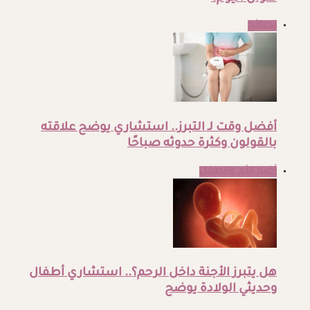
نصائح
أفضل وقت لـ التبرز.. استشاري يوضح علاقته
بالقولون وكثرة حدوثه صباحًا
أخبار الأم والطفل
هل يتبرز الأجنة داخل الرحم؟.. استشاري أطفال
وحديثي الولادة يوضح