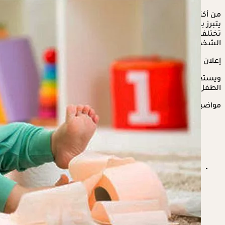
من أكثر المخاوف شيوعًا لدى الآباء الجدد هو ما إذا كان طفلهم
يتبرز بشكل كافٍ أم أكثر من اللازم، فحركة الأمعاء عند الرضع
تختلف اختلافًا كبيرًا باختلاف العمر وطريقة التغذية وعادات الطفل
الشخصية.
إعلان
ويستعرض "الكونسلتو" في السطور التالية، كم مرة يجب أن يتبرز
الطفل في اليوم؟ ومتى يبدأ القلق؟ بحسب "onlymyhealth".
مواضيع ذات صلة
هل تناول السبانخ يساعد على سهولة التبرز؟ إليك التفاصيل