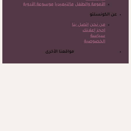
الأمومة والطفل
مالتيميديا
موسوعة الأدوية
عن الكونسلتو
من نحن
اتصل بنا
احجز إعلانك
سياسة
الخصوصية
مواقعنا الأخرى
©
جميع الحقوق محفوظة لدى شركة جيميناي ميديا
ذكرى وفاة هند رستم الـ15.. هذا المرض أنهى حياة مارلين مانرو
الشرق