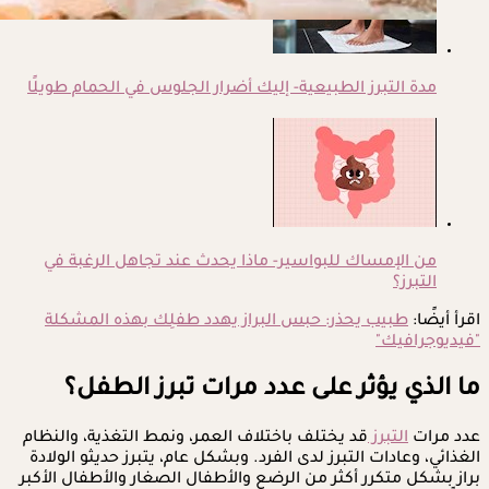
مدة التبرز الطبيعية- إليك أضرار الجلوس في الحمام طويلًا
من الإمساك للبواسير- ماذا يحدث عند تجاهل الرغبة في
التبرز؟
اقرأ أيضًا:
طبيب يحذر: حبس البراز يهدد طفلِك بهذه المشكلة
"فيديوجرافيك"
ما الذي يؤثر على عدد مرات تبرز الطفل؟
عدد مرات
التبرز
قد يختلف باختلاف العمر، ونمط التغذية، والنظام
الغذائي، وعادات التبرز لدى الفرد. وبشكل عام، يتبرز حديثو الولادة
براز بشكل متكرر أكثر من الرضع والأطفال الصغار والأطفال الأكبر