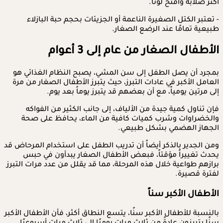
أكثر صلابة وأفتح لوناً.
- تعتبر الكتل الصغيرة الناعمة أو الجزيئات بحجم حبة البازلاء
طبيعية تمامًا عند الرضع الصغار.
الأطفال الصغار من عام إلى 3 أعوام
بمجرد أن يصل الطفل إلى سن المشي، يصبح النظام الغذائي هو
العامل الأكبر في عادات التبرز، حيث يتبرز الأطفال الصغار من مرة
إلى مرتين يومياً، مع أن بعضهم قد يتبرز يوماً بعد يوم.
فإن تناول كمية جيدة من الألياف، إلى جانب الكثير من الفواكه
والخضراوات وشرب كميات كافية من الماء، يحافظ على صحة
الجهاز الهضمي بشكل طبيعي.
ومن الجدير بالذكر أيضاً أن تدريب الطفل على استخدام المرحاض قد
يحدث تغييراً مؤقتاً، فبعض الأطفال الصغار يبدأون في حبس
برازهم طواعية خلال هذه المرحلة، مما قد يقلل من عدد مرات التبرز
لفترة قصيرة.
الأطفال الأكبر سناً
بالنسبة للأطفال الأكبر سنًا، يتسع النطاق أكثر، فأن الأطفال الأكبر