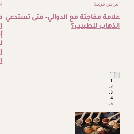
أمراض مزمنة
أ
علامة مفاجئة مع الدوالي- متى تستدعي
م
الذهاب للطبيب؟
ا
أ
ل
ا
ا