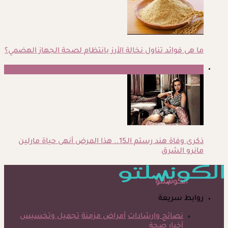
ما هى فوائد تناول نخالة الأرز بانتظام لصحة الجهاز الهضمي؟
5
ذكرى وفاة هند رستم الـ15.. هذا المرض أنهى حياة مارلين
مانرو الشرق
روابط سريعة
نصائح وارشادات
أمراض مزمنة
تجميل وتخسيس
أخبار صحة