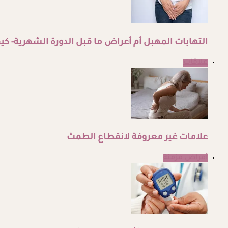
التهابات المهبل أم أعراض ما قبل الدورة الشهرية- كيف
علاقات
علامات غير معروفة لانقطاع الطمث
أمراض مزمنة