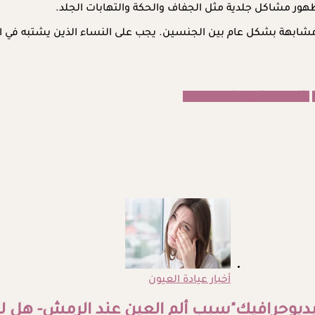
هور مشاكل جلدية مثل الجفاف والحكة والتهابات الجلد.
مشابهة بشكل عام بين الجنسين. يجب على النساء الذين يشتبه في ار
رتفاع السكري عند السيدات
أخبار عيادة العيون
ديوحرافيك"
سبب ألم العين عند الرمش- هل له