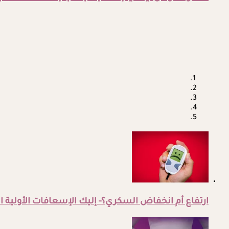
ارتفاع أم انخفاض السكري؟- إليك الإسعافات الأولية ا