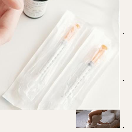
لتجنب انقطاع الطمث المبكر.. تناولِ هذه الأطعمة
التهابات المهبل أم أعراض ما قبل الدورة الشهرية- كيفية التفرق