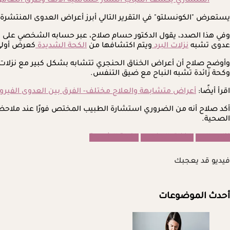
استشاري يكشف أسباب انتشار حساسية الأنف وطرق التعامل
يستعرض "الكونسلتو" في التقرير التالي أبرز أعراض العدوى المنتشرة 
وفي هذا الصدد، يقول الدكتور حسام صلاح، عبر حسابه الشخصي على 
عدوى تشبه
نزلات البرد
ويتم اكتشافها من
الكحة الشديدة
كعرض أولي
وأوضح صلاح أن أعراض الخناق الحنجري تتشابه بشكل كبير مع نزلات الب
وكحة زائدة تشبه النباح مع ضيق التنفس.
اقرأ أيضًا:
أعراض متشابهة والعلاج مختلف- الفرق بين العدوى الفيرو
أكد صلاح أنه من الضروري استشارة الطبيب المختص فورًا عند ملاح
الصحية.
نزلات البرد
الخناق الحنجري
الكحة الشديدة
فيديو قد يعجبك
أحدث الموضوعات