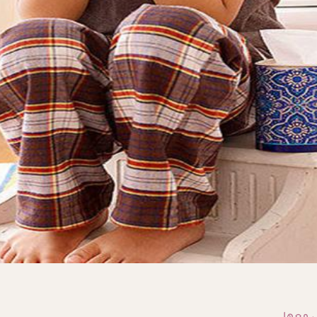
لوقاية
يب يجيب