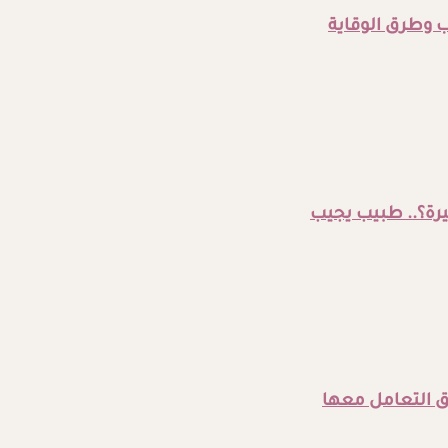
 وطرق الوقاية
رة؟.. طبيب يجيب
 التعامل معها