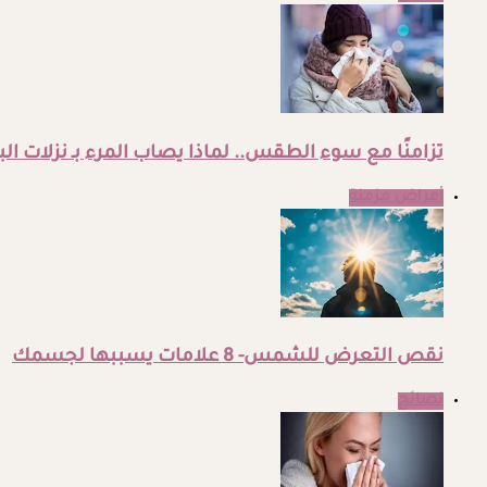
تزامنًا مع سوء الطقس.. لماذا يصاب المرء بـ نزلات الب
أمراض مزمنة
نقص التعرض للشمس- 8 علامات يسببها لجسمك
نصائح