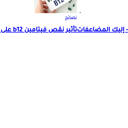
نصائح
- إليك المضاعفات
تأثير نقص فيتامين b12 على الدماغ- ماذا يحدث له؟