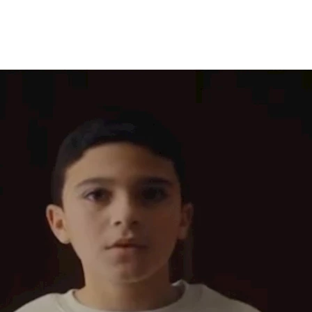
ف لمضايقات وسخرية من قبل زملائه في المدرسة، في أعقاب المنشو