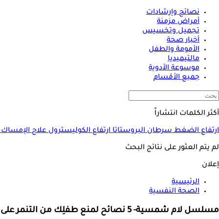
نصائح وإرشادات
أمراض مزمنة
تجميل وتخسيس
أخبار صحة
الأمومة والطفل
مالتيميديا
موسوعة الأدوية
جميع الأقسام
أكثر الكلمات انتشاراً
ارتفاع الضغط
سرطان البروستاتا
ارتفاع الكوليسترول
علاج الإمساك
لم يتم العثور على نتائج البحث
إعلان
الرئيسية
الصحة النفسية
مسلسل لام شمسية- 5 نصائح لمنع طفلِك من التنمر على زملائه