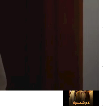
مسلسل لام شمسية- إليك أسباب التشنج المهبلي
مسلسل لام شمسية- إليك أضرار التوقف المفاجئ عن الأدوية 