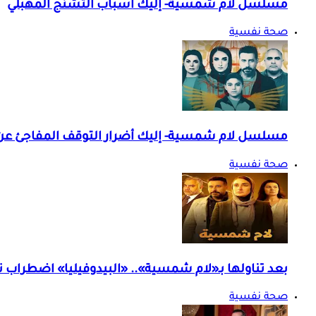
مسلسل لام شمسية- إليك أسباب التشنج المهبلي
صحة نفسية
مسلسل لام شمسية- إليك أضرار التوقف المفاجئ عن ا
صحة نفسية
بعد تناولها بـ«لام شمسية».. «البيدوفيليا» اضطراب 
صحة نفسية