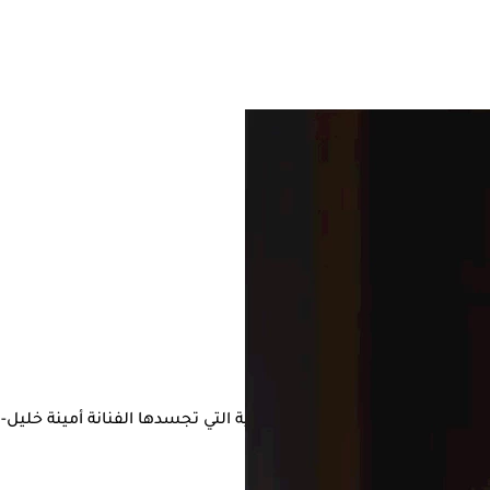
ر الذي نشرته نيلي -الشخصية التي تجسدها الفنانة أمينة خليل-