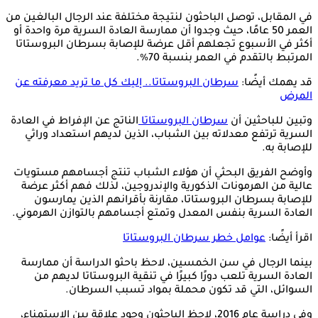
في المقابل، توصل الباحثون لنتيجة مختلفة عند الرجال البالغين من
العمر 50 عامًا، حيث وجدوا أن ممارسة العادة السرية مرة واحدة أو
أكثر في الأسبوع تجعلهم أقل عرضة للإصابة بسرطان البروستاتا
المرتبط بالتقدم في العمر بنسبة 70%.
قد يهمك أيضًا:
سرطان البروستاتا.. إليك كل ما تريد معرفته عن
المرض
وتبين للباحثين أن
سرطان البروستاتا
الناتج عن الإفراط في العادة
السرية ترتفع معدلاته بين الشباب، الذين لديهم استعداد وراثي
للإصابة به.
وأوضح الفريق البحثي أن هؤلاء الشباب تنتج أجسامهم مستويات
عالية من الهرمونات الذكورية والإندروجين، لذلك فهم أكثر عرضة
للإصابة بسرطان البروستاتا، مقارنة بأقرانهم الذين يمارسون
العادة السرية بنفس المعدل وتمتع أجسامهم بالتوازن الهرموني.
اقرأ أيضًا:
عوامل خطر سرطان البروستاتا
بينما الرجال في سن الخمسين، لاحظ باحثو الدراسة أن ممارسة
العادة السرية تلعب دورًا كبيرًا في تنقية البروستاتا لديهم من
السوائل، التي قد تكون محملة بمواد تسبب السرطان.
وفي دراسة عام 2016، لاحظ الباحثون وجود علاقة بين الاستمناء،