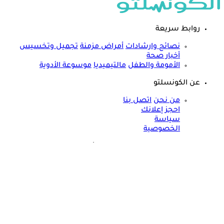
روابط سريعة
نصائح وارشادات
أمراض مزمنة
تجميل وتخسيس
أخبار صحة
الأمومة والطفل
مالتيميديا
موسوعة الأدوية
عن الكونسلتو
من نحن
اتصل بنا
احجز إعلانك
سياسة
الخصوصية
مواقعنا الأخرى
©
جميع الحقوق محفوظة لدى شركة جيميناي ميديا