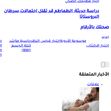
أخبار مطبخك الصحي
دراسة حديثة: الطماطم قد تقلل احتمالات سرطان
البروستاتا
صحتك بالأرقام
جديد
موسوعة الأدوية
إختبار قياس النظر
حاسبة مؤشر
ح
اختبار الاكتئاب
كتلة الجسم
ا
(BMI)
ال
(BMR)
الأخبار المتعلقة
علاقات