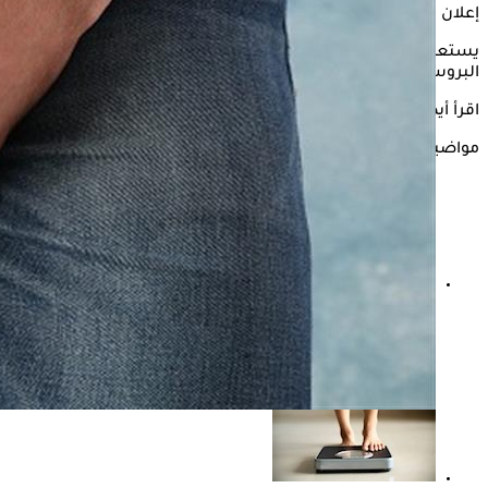
إعلان
يستعرض "الكونسلتو" في التقرير التالي، تأثير العادة السرية على
البروستاتا، وفقًا لموقع "WebMD".
اقرأ أيضًا:
س & ج.. كل ما تريد معرفته عن العادة السرية
مواضيع ذات صلة
فيروس هانتا.. هل ينتقل عبر العلاقات الجنسية؟ دراسة
تجيب