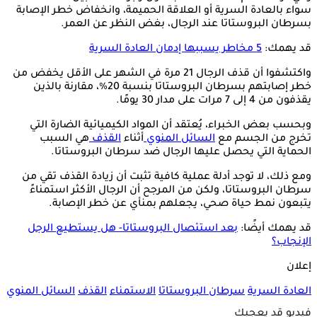
سواء بالعادة السرية أو العلاقة الحميمة، وانخفاض خطر الإصابة
بسرطان البروستاتا عند الرجال، بغض النظر عن العمر.
قد يهمك:
5 مخاطر يسببها إدمان العادة السرية
واكتشفوا أن قذف الرجال 21 مرة في الشهر على الأقل يخفض من
خطر إصابتهم بسرطان البروستاتا بنسبة 20%، مقارنة بالذين
يقذفون من 4 إلى 7 مرات على مدار 30 يومًا.
وبحسب بعض الخبراء، يُعتقد أن المواد الكيميائية الضارة التي
تخرج من الجسم مع
السائل المنوي
أثناء
القذف
هي السبب
الحماية التي يحصل عليها الرجال ضد سرطان البروستاتا.
ومع ذلك، لا توجد أدلة عملية كافية تثبت أن زيادة القذف تقي من
سرطان البروستاتا، ولكن من المرجح أن الرجال الأكثر استمناءً
يتبعون نمط حياة صحي، يجعلهم بمنأي عن خطر الإصابة.
قد يهمك أيضًا:
بعد استئصال البروستاتا- هل يستطيع الرجل
الإنجاب؟
إعلان
العادة السرية
سرطان البروستاتا
الاستمناء
القذف
السائل المنوي
فيديو قد يعجبك