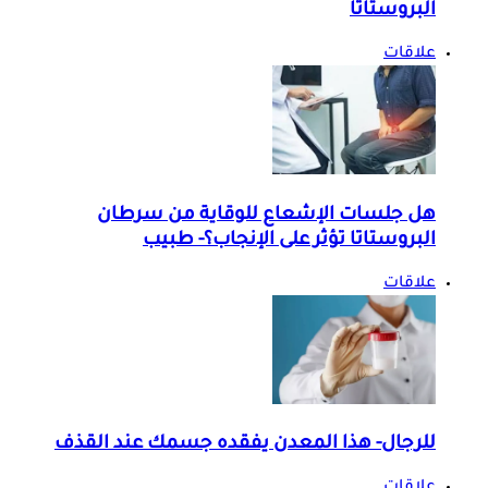
البروستاتا
علاقات
هل جلسات الإشعاع للوقاية من سرطان
البروستاتا تؤثر على الإنجاب؟- طبيب
علاقات
للرجال- هذا المعدن يفقده جسمك عند القذف