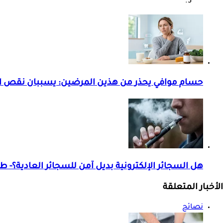
حسام موافي يحذر من هذين المرضين: يسببان نقص ا
هل السجائر الإلكترونية بديل آمن للسجائر العادية؟- 
الأخبار المتعلقة
نصائح