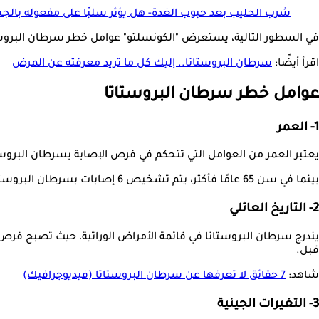
شرب الحليب بعد حبوب الغدة- هل يؤثر سلبًا على مفعوله بال
في السطور التالية، يستعرض "الكونسلتو" عوامل خطر سرطان البروستا
اقرأ أيضًا:
سرطان البروستاتا.. إليك كل ما تريد معرفته عن المرض
عوامل خطر سرطان البروستاتا
1- العمر
يعتبر العمر من العوامل التي تتحكم في فرص الإصابة بسرطان البروستاتا، حيث نادرًا ما يصاب الرجال 
بينما في سن 65 عامًا فأكثر، يتم تشخيص 6 إصابات بسرطان البروستاتا من كل 10 رجال.
2- التاريخ العائلي
يندرج سرطان البروستاتا في قائمة الأمراض الوراثية، حيث تصبح فرص ال
قبل.
شاهد:
7 حقائق لا تعرفها عن سرطان البروستاتا (فيديوجرافيك)
3- التغيرات الجينية