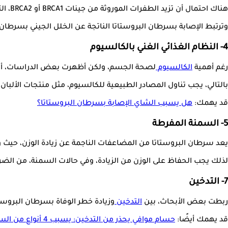
هناك احتمال أن تزيد الطفرات الموروثة من جينات BRCA1 أو BRCA2، التي تسبب سرطان الثدي والمبيض للنساء، من خطر الإصابة بسرطان البروستاتا لدى الرجال.
وترتبط الإصابة بسرطان البروستاتا الناتجة عن الخلل الجيني بسرطان 
4- النظام الغذائي الغني بالكالسيوم
رغم أهمية
الكالسيوم
لصحة الجسم، ولكن أظهرت بعض الدراسات، أن هنا
بالتالي، يجب تناول المصادر الطبيعية للكالسيوم، مثل منتجات الألبان
قد يهمك:
هل يسبب الشاي الإصابة بسرطان البروستاتا؟
5- السمنة المفرطة
يعد سرطان البروستاتا من المضاعفات الناجمة عن زيادة الوزن، حيث و
لذلك يجب الحفاظ على الوزن من الزيادة، وفي حالات السمنة، من الض
7- التدخين
ربطت بعض الأبحاث، بين
التدخين
وزيادة خطر الوفاة بسرطان البروستا
قد يهمك أيضًا:
حسام موافي يحذر من التدخين: يسبب 4 أنواع من السرطان