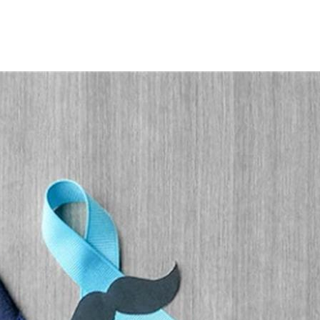
ع السرطانات شيوعًا بين الرجال حول العالم، للوقاية منه، يجب معرفة أب