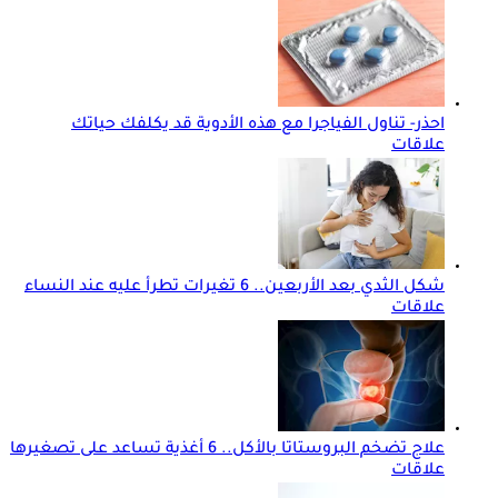
احذر- تناول الفياجرا مع هذه الأدوية قد يكلفك حياتك
علاقات
شكل الثدي بعد الأربعين.. 6 تغيرات تطرأ عليه عند النساء
علاقات
علاج تضخم البروستاتا بالأكل.. 6 أغذية تساعد على تصغيرها
علاقات