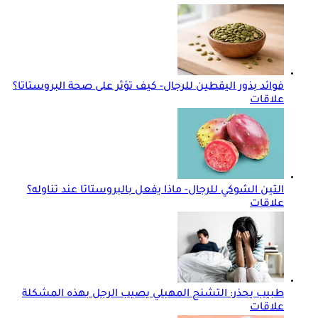
فوائد بذور اليقطين للرجال- كيف تؤثر على صحة البروستاتا؟
علاقات
التين الشوكي للرجال- ماذا يفعل بالبروستاتا عند تناوله؟
علاقات
طبيب يحذر: التشنج المهبلي يصيب الرجل بهذه المشكلة
علاقات