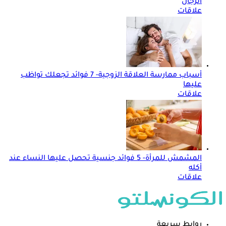
الرجال
علاقات
أسباب ممارسة العلاقة الزوجية- 7 فوائد تجعلك تواظب
عليها
علاقات
المشمش للمرأة- 5 فوائد جنسية تحصل عليها النساء عند
أكله
علاقات
روابط سريعة