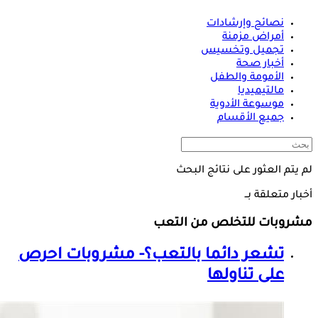
نصائح وإرشادات
أمراض مزمنة
تجميل وتخسيس
أخبار صحة
الأمومة والطفل
مالتيميديا
موسوعة الأدوية
جميع الأقسام
لم يتم العثور على نتائج البحث
أخبار متعلقة بــ
مشروبات للتخلص من التعب
تشعر دائما بالتعب؟- مشروبات احرص
على تناولها