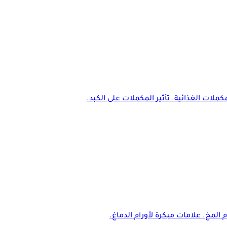
كملات الغذائية. تأثير المكملات على الكبد.
م المخ. علامات مبكرة لأورام الدماغ.