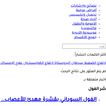
نصائح وإرشادات
أمراض مزمنة
تجميل وتخسيس
أخبار صحة
الأمومة والطفل
مالتيميديا
موسوعة الأدوية
جميع الأقسام
أكثر الكلمات انتشاراً
ارتفاع الضغط
سرطان البروستاتا
ارتفاع الكوليسترول
علاج الإمساك
لم يتم العثور على نتائج البحث
أخبار متعلقة بــ
شر الفول
الفول السوداني بقشرة مهدئ للأعصاب.. إ