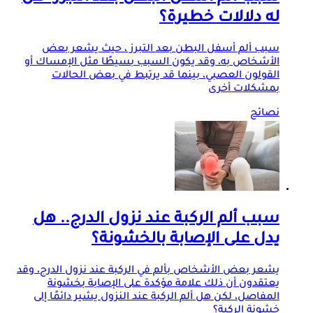
له دلالات خطيرة؟
سبب ألم أسفل البطن بعد التبرز ، حيث يشعر بعض
الأشخاص به، وقد يكون السبب بسيطًا مثل الإمساك أو
القولون العصبي، بينما قد يرتبط في بعض الحالات
بمشكلات أخرى
نصائح
سبب ألم الركبة عند نزول الدرج.. هل
يدل على الإصابة بالخشونة؟
يشعر بعض الأشخاص بألم في الركبة عند نزول الدرج، وقد
يعتقدون أن ذلك علامة مؤكدة على الإصابة بخشونة
المفاصل، لكن هل ألم الركبة عند النزول يشير دائمًا إلى
خشونة الركبة؟