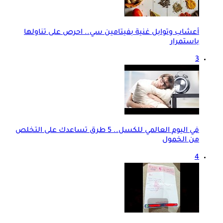
أعشاب وتوابل غنية بفيتامين سي.. احرص على تناولها
باستمرار
3
في اليوم العالمي للكسل.. 5 طرق تساعدك على التخلص
من الخمول
4