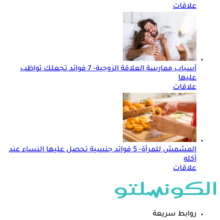
علاقات
أسباب ممارسة العلاقة الزوجية- 7 فوائد تجعلك تواظب
عليها
علاقات
المشمش للمرأة- 5 فوائد جنسية تحصل عليها النساء عند
أكله
علاقات
روابط سريعة