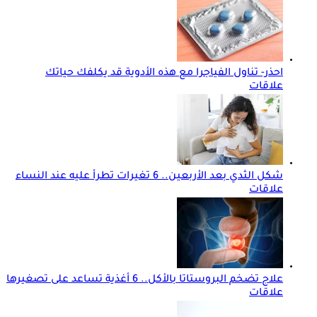
احذر- تناول الفياجرا مع هذه الأدوية قد يكلفك حياتك
علاقات
شكل الثدي بعد الأربعين.. 6 تغيرات تطرأ عليه عند النساء
علاقات
علاج تضخم البروستاتا بالأكل.. 6 أغذية تساعد على تصغيرها
علاقات