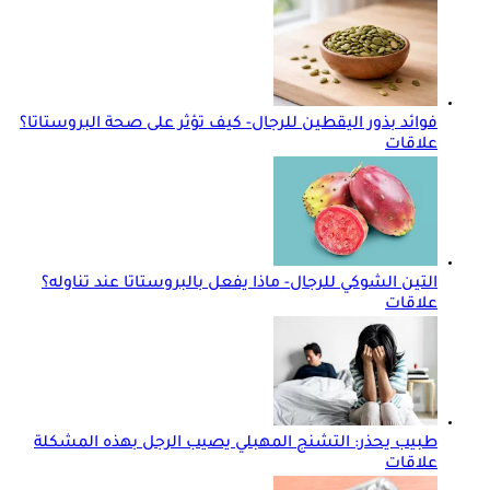
فوائد بذور اليقطين للرجال- كيف تؤثر على صحة البروستاتا؟
علاقات
التين الشوكي للرجال- ماذا يفعل بالبروستاتا عند تناوله؟
علاقات
طبيب يحذر: التشنج المهبلي يصيب الرجل بهذه المشكلة
علاقات