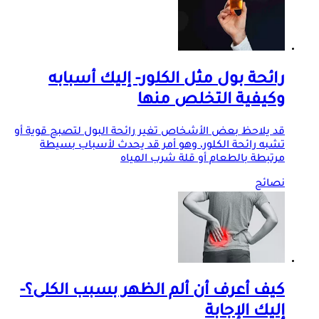
رائحة بول مثل الكلور- إليك أسبابه
وكيفية التخلص منها
قد يلاحظ بعض الأشخاص تغير رائحة البول لتصبح قوية أو
تشبه رائحة الكلور، وهو أمر قد يحدث لأسباب بسيطة
مرتبطة بالطعام أو قلة شرب المياه
نصائح
كيف أعرف أن ألم الظهر بسبب الكلى؟-
إليك الإجابة