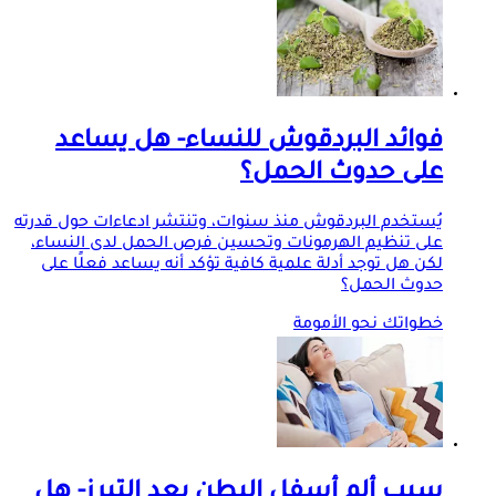
فوائد البردقوش للنساء- هل يساعد
على حدوث الحمل؟
يُستخدم البردقوش منذ سنوات، وتنتشر ادعاءات حول قدرته
على تنظيم الهرمونات وتحسين فرص الحمل لدى النساء،
لكن هل توجد أدلة علمية كافية تؤكد أنه يساعد فعلًا على
حدوث الحمل؟
خطواتك نحو الأمومة
سبب ألم أسفل البطن بعد التبرز- هل