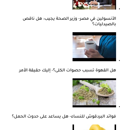
الأنسولين في مصر- وزير الصحة يجيب: هل ناقص
بالصيدليات؟
هل القهوة تسبب حصوات الكلى؟- إليك حقيقة الأمر
فوائد البردقوش للنساء- هل يساعد على حدوث الحمل؟