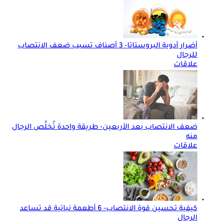
أضرار أدوية البروستاتا- 3 أصناف تسبب ضعف الانتصاب
للرجال
علاقات
ضعف الانتصاب بعد الأربعين- طريقة واحدة تُخلِّص الرجال
منه
علاقات
كيفية تحسين قوة الانتصاب- 6 أطعمة نباتية قد تساعد
الرجال