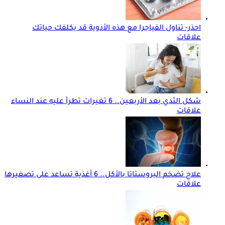
احذر- تناول الفياجرا مع هذه الأدوية قد يكلفك حياتك
علاقات
شكل الثدي بعد الأربعين.. 6 تغيرات تطرأ عليه عند النساء
علاقات
علاج تضخم البروستاتا بالأكل.. 6 أغذية تساعد على تصغيرها
علاقات