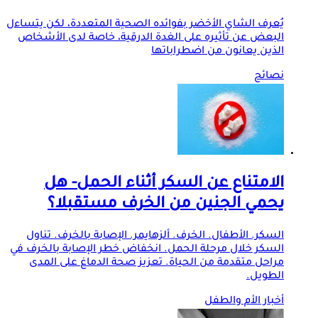
يُعرف الشاي الأخضر بفوائده الصحية المتعددة، لكن يتساءل
البعض عن تأثيره على الغدة الدرقية، خاصة لدى الأشخاص
الذين يعانون من اضطراباتها
نصائح
الامتناع عن السكر أثناء الحمل- هل
يحمي الجنين من الخرف مستقبلا؟
السكر. الأطفال. الخرف. ألزهايمر. الإصابة بالخرف. تناول
السكر خلال مرحلة الحمل. انخفاض خطر الإصابة بالخرف في
مراحل متقدمة من الحياة. تعزيز صحة الدماغ على المدى
الطويل.
أخبار الأم والطفل