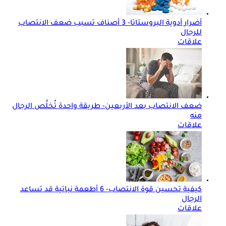
أضرار أدوية البروستاتا- 3 أصناف تسبب ضعف الانتصاب
للرجال
علاقات
ضعف الانتصاب بعد الأربعين- طريقة واحدة تُخلِّص الرجال
منه
علاقات
كيفية تحسين قوة الانتصاب- 6 أطعمة نباتية قد تساعد
الرجال
علاقات