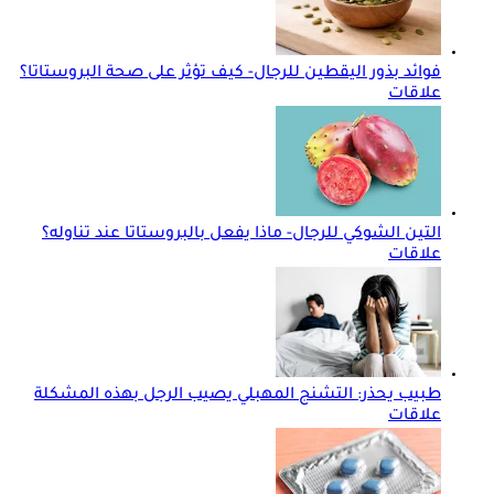
فوائد بذور اليقطين للرجال- كيف تؤثر على صحة البروستاتا؟
علاقات
التين الشوكي للرجال- ماذا يفعل بالبروستاتا عند تناوله؟
علاقات
طبيب يحذر: التشنج المهبلي يصيب الرجل بهذه المشكلة
علاقات