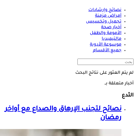
نصائح وإرشادات
أمراض مزمنة
تجميل وتخسيس
أخبار صحة
الأمومة والطفل
مالتيميديا
موسوعة الأدوية
جميع الأقسام
لم يتم العثور على نتائج البحث
أخبار متعلقة بــ
الثدع
نصائح لتجنب الإرهاق والصداع مع أواخر
رمضان