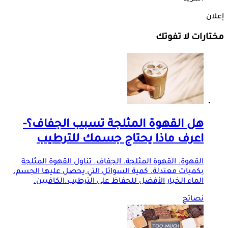
إعلان
مختارات لا تفوتك
هل القهوة المثلجة تسبب الجفاف؟-
اعرف ماذا يحتاج جسمك للترطيب
القهوة. القهوة المثلجة. الجفاف. تناول القهوة المثلجة
بكميات معتدلة. كمية السوائل التي يحصل عليها الجسم.
الماء الخيار الأفضل للحفاظ على الترطيب.الكافيين.
نصائح