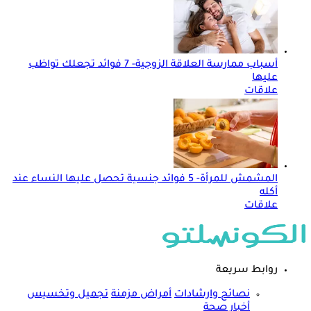
أسباب ممارسة العلاقة الزوجية- 7 فوائد تجعلك تواظب
عليها
علاقات
المشمش للمرأة- 5 فوائد جنسية تحصل عليها النساء عند
أكله
علاقات
روابط سريعة
نصائح وارشادات
أمراض مزمنة
تجميل وتخسيس
أخبار صحة