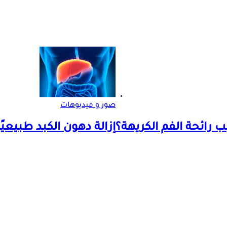
صور و فيديوهات
ب رائحة الفم الكريهة؟
إزالة دهون الكبد طبيعيًا- 4 مشروبات قد تساعدك "فيديوجرا