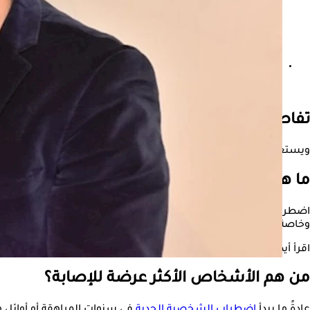
شيرين عبد الوهاب تتصدر الترند- 3 أزمات صحية مرت بها منذ 2019
تفاصيل مرض حسام حبيب
ويستعرض موقع «الكونسلتو»، خلال السطور التالية أسباب وأعراض الإصابة باض
ما هو اضطراب الشخصية الحدية
اضطراب الشخصية الحدية هو حالة نفسية تتميز بتقلبات مزاجية مفاج
وخاصة الغضب، وقد يظهرون سلوكيات متهورة مثل التهديد بإيذاء أن
اقرأ أيضًا:
التوتر والقلق.. عوامل تؤدي إلى اضطرابات الجهاز الهضمي
من هم الأشخاص الأكثر عرضة للإصابة؟