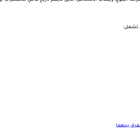
رحلة البلوغ، ويصاب الأشخاص الذين لديهم تاريخ عائلي للاضطراب أو 
د تشمل:
رق بينهما