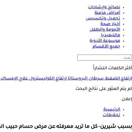
نصائح وإرشادات
أمراض مزمنة
تجميل وتخسيس
أخبار صحة
الأمومة والطفل
مالتيميديا
موسوعة الأدوية
جميع الأقسام
أكثر الكلمات انتشاراً
ارتفاع الضغط
سرطان البروستاتا
ارتفاع الكوليسترول
علاج الإمساك
لم يتم العثور على نتائج البحث
إعلان
الرئيسية
تحقيقات
بسبب شيرين- كل ما تريد معرفته عن مرض حسام حبيب ا