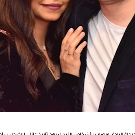
طراب الشخصية الحدية، وطرق علاجه، وفقا لـ« clevelandclinic».
ئة، علاقات متوترة وغير مستقرة، وسلوكيات اندفاعية، ويعاني الأف
فسهم، ويؤثر هذا الاضطراب بشكل كبير على قدرتهم في الحفاظ على 