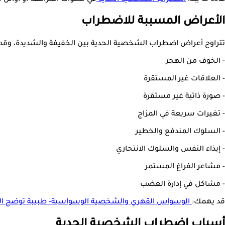
عادةً ما يبدأ
اضطراب الشخصية الحدية
في سنوات المراهقة أو أوائل م
الأعراض المسببة للاضطراب
تتراوح أعراض اضطراب الشخصية الحدية بين الخفيفة والشديدة، وق
- الخوف من الهجر
- العلاقات غير المستقرة
- صورة ذاتية غير مستقرة
- تغيرات سريعة في المزاج
- السلوك المندفع والخطير
- إيذاء النفس والسلوك الانتحاري
- مشاعر الفراغ المستمر
- مشاكل في إدارة الغضب
قد يهمك:
الوسواس القهري والشخصية الوسواسية- طبيبة توضح الف
أسباب اضطراب الشخصية الحدية