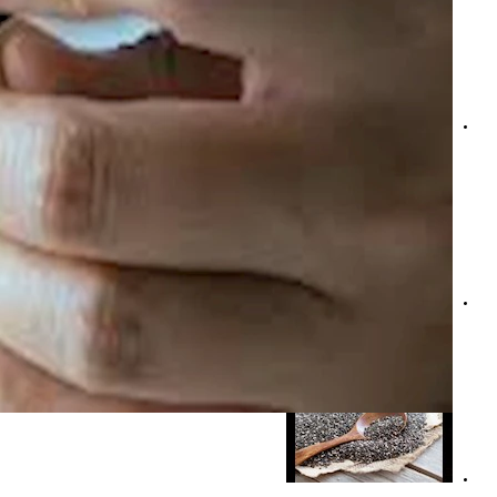
نقص الفيتامينات.. هل يؤثر على صحة القلب ووظائف الأوعية ال
هل الصيام المتقطع خطر على مريض القلب؟.. دراسة تكشف مف