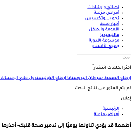
نصائح وإرشادات
أمراض مزمنة
تجميل وتخسيس
أخبار صحة
الأمومة والطفل
مالتيميديا
موسوعة الأدوية
جميع الأقسام
أكثر الكلمات انتشاراً
ارتفاع الضغط
سرطان البروستاتا
ارتفاع الكوليسترول
علاج الإمساك
لم يتم العثور على نتائج البحث
إعلان
الرئيسية
أمراض مزمنة
أطعمة قد يؤدي تناولها يوميًا إلى تدمير صحة قلبك- أحذرها