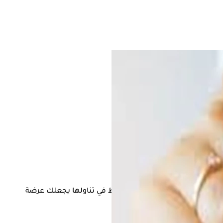
، وايضًا هناك أطعمة يمكن الإفراط في تناولها يجعلك عرضة