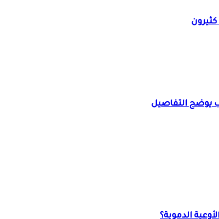
 كثيرون
يب يوضح التفاصيل
أوعية الدموية؟