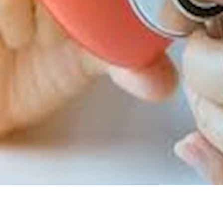
دموية؟
اجأة