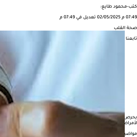
كتب-محمود طايع:
07:49 م
02/05/2025
تعديل في 07:49 م
صحة القلب
تابعنا على
يحرص العديد من الأشخاص على تناول بعض الأطعمة الغنية بالعناصر ا
لأمراض القلب المُزمنة.
مواضيع ذات صلة