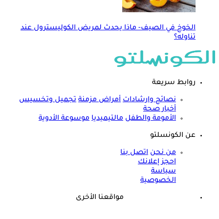
الخوخ في الصيف- ماذا يحدث لمريض الكوليسترول عند
تناوله؟
روابط سريعة
نصائح وارشادات
أمراض مزمنة
تجميل وتخسيس
أخبار صحة
الأمومة والطفل
مالتيميديا
موسوعة الأدوية
عن الكونسلتو
من نحن
اتصل بنا
احجز إعلانك
سياسة
الخصوصية
مواقعنا الأخرى