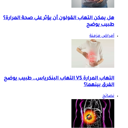
هل يمكن التهاب القولون أن يؤثر على صحة المرارة؟
طبيب يوضح
أمراض مزمنة
التهاب المرارة VS التهاب البنكرياس.. طبيب يوضح
الفرق بينهما؟
نصائح