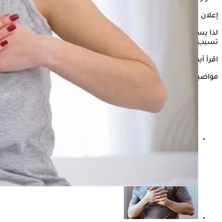
إعلان
لذا يستعرض "الكونسلتو" في السطور التالية، إجابة هل المرارة
تسبب ألم في القلب؟
اقرأ أيضًا:
هل تعاني من المرارة؟ علامات تحذيرية يجب الانتباه لها
مواضيع ذات صلة
هل ألم القلب عند التثاؤب خطير؟.. طبيب يوضح أبرز أسبابه