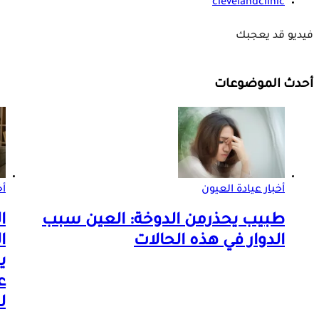
clevelandclinic
فيديو قد يعجبك
أحدث الموضوعات
أخبار عيادة العيون
أ
طبيب يحذرمن الدوخة: العين سبب
ا
الدوار في هذه الحالات
ا
ي
ع
ل