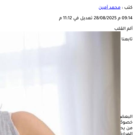
كتب :
محمد أمين
09:14 م
28/08/2025
تعديل في 11:12 م
ألم القلب
تابعنا على
البعض ينتابه أعراض الوخز والألم في القلب، ما يثير القلق والخوف،
خصوصًا إذا كانت متكررة، أو صداها يصل لحد منطقى الظهر، وأغلب
من يحدث له هذه الأعراض يشك في كوّن الكوليسترول أو التهابات
المرارة هي السبب الرئيسي في ذلك الألم.