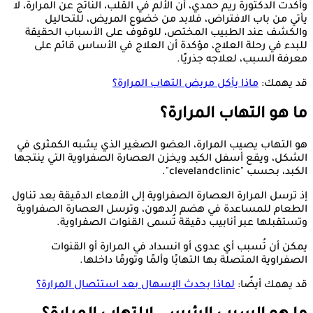
وأكدت الدكتورة ريم حمدي، أن الألم في القلب، الناتج عن المرارة، لا
يأتي من باب الافتراض، فلابد من خضوع المريض، للتحاليل
والكشف عند الطبيب المختص، للوقوف على الأسباب الحقيقة
للبدء في رحلة العلاج، مؤكدة أن العلاج في الأساس قائم على
معرفة السبب، لعلاجه جذريًا.
قد يهمك:
ماذا يأكل مريض التهاب المرارة؟
ما هو التهاب المرارة؟
هو التهاب يصيب المرارة، العضو الصغير الذي يشبه الكمثرى في
الشكل، ويقع أسفل الكبد ويخزن العصارة الصفراوية التي ينتجها
الكبد، بحسب "clevelandclinic".
إذ ترسل المرارة العصارة الصفراوية إلى الأمعاء الدقيقة بعد تناول
الطعام للمساعدة في هضم الدهون، وترسل العصارة الصفراوية
وتستقبلها عبر أنابيب دقيقة تُسمى القنوات الصفراوية.
يمكن أن تُسبب أي عدوى أو انسداد في المرارة أو القنوات
الصفراوية المتصلة بها التهابًا وألمًا وتورمًا داخلها.
قد يهمك أيضًا:
لماذا يحدث الإسهال بعد استئصال المرارة؟