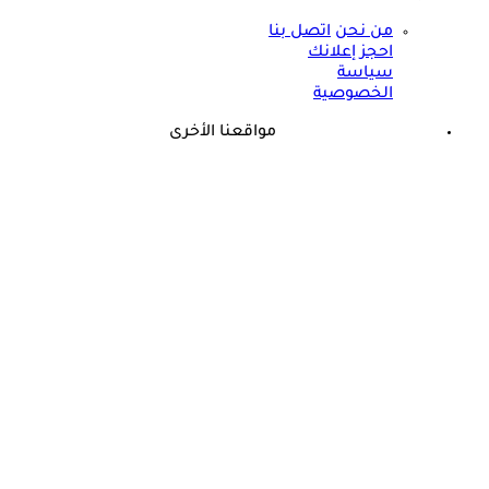
من نحن
اتصل بنا
احجز إعلانك
سياسة
الخصوصية
مواقعنا الأخرى
©
جميع الحقوق محفوظة لدى شركة جيميناي ميديا
حسام موافي يحذر من مرض في الدم: قد يسبب الوفاة