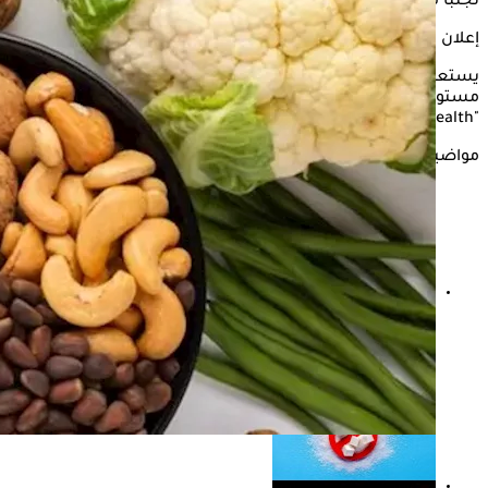
تجنبًا لأي مضاعفات صحية يمكن التعرض لها.
إعلان
يستعرض "الكونسلتو" في التقرير التالي أبرز الأطعمة التي تثبت
مستويات
السكر في الدم
فترة طويلة وفقًا لما ذكره موقع
"health".
مواضيع ذات صلة
للعلاج بالمجان.. د. أسامة حمدي يزف بشرى لمرضى
السمنة والسكري