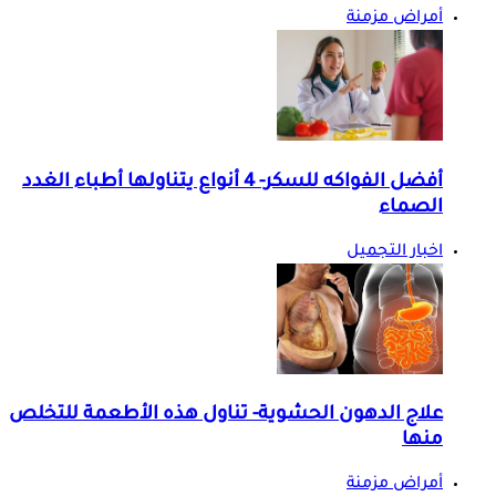
أمراض مزمنة
أفضل الفواكه للسكر- 4 أنواع يتناولها أطباء الغدد
الصماء
اخبار التجميل
علاج الدهون الحشوية- تناول هذه الأطعمة للتخلص
منها
أمراض مزمنة