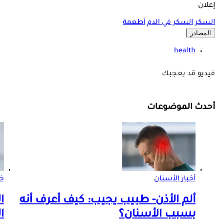
إعلان
السكر
السكر في الدم
أطعمة
المصادر
health
فيديو قد يعجبك
أحدث الموضوعات
أخبار الأسنان
خط
ألم الأذن- طبيب يجيب: كيف أعرف أنه
ا
بسبب الأسنان؟
ا