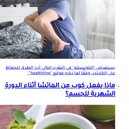
يستعرض "الكونسلتو" في التقرير التالي أبرز الطرق للحفاظ
على الكليتين وفقًا لما ذكره موقع "healthline”.
ماذا يفعل كوب من الماتشا أثناء الدورة
الشهرية للجسم؟