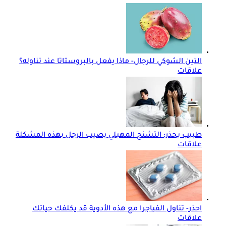
التين الشوكي للرجال- ماذا يفعل بالبروستاتا عند تناوله؟
علاقات
طبيب يحذر: التشنج المهبلي يصيب الرجل بهذه المشكلة
علاقات
احذر- تناول الفياجرا مع هذه الأدوية قد يكلفك حياتك
علاقات