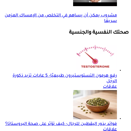
مشروب يمكن أن يساهم في التخلص من الإمساك المزمن
سريعَا
صحتك النفسية والجنسية
رفع هرمون التستوستيرون طبيعيًا- 5 عادات تزيد ذكورة
الرجل
علاقات
فوائد بذور اليقطين للرجال- كيف تؤثر على صحة البروستاتا؟
علاقات