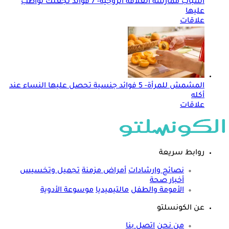
أسباب ممارسة العلاقة الزوجية- 7 فوائد تجعلك تواظب
عليها
علاقات
المشمش للمرأة- 5 فوائد جنسية تحصل عليها النساء عند
أكله
علاقات
روابط سريعة
نصائح وارشادات
أمراض مزمنة
تجميل وتخسيس
أخبار صحة
الأمومة والطفل
مالتيميديا
موسوعة الأدوية
عن الكونسلتو
من نحن
اتصل بنا