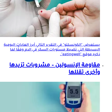
يستعرض "الكونسلتو" في التقرير التالي أبرز العادات اليومية
البسيطة التي تضبط مستويات
السكر في الدم
وفقًا لما
ذكره موقع "eatingwell".
مقاومة الإنسولين – مشروبات تزيدها
وأخرى تقللها