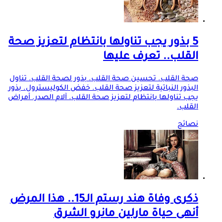
5 بذور يجب تناولها بانتظام لتعزيز صحة
القلب.. تعرف عليها
صحة القلب. تحسين صحة القلب. بذور لصحة القلب. تناول
البذور النباتية لتعزيز صحة القلب. خفض الكوليسترول. بذور
يجب تناولها بانتظام لتعزيز صحة القلب. آلام الصدر. أمراض
القلب.
نصائح
ذكرى وفاة هند رستم الـ15.. هذا المرض
أنهى حياة مارلين مانرو الشرق