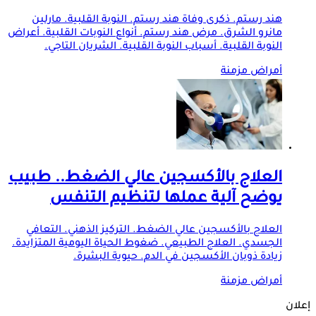
هند رستم. ذكرى وفاة هند رستم. النوبة القلبية. مارلين
مانرو الشرق. مرض هند رستم. أنواع النوبات القلبية. أعراض
النوبة القلبية. أسباب النوبة القلبية. الشريان التاجي.
أمراض مزمنة
العلاج بالأكسجين عالي الضغط.. طبيب
يوضح آلية عملها لتنظيم التنفس
العلاج بالأكسجين عالي الضغط. التركيز الذهني. التعافي
الجسدي. العلاج الطبيعي. ضغوط الحياة اليومية المتزايدة.
زيادة ذوبان الأكسجين في الدم. حيوية البشرة.
أمراض مزمنة
إعلان