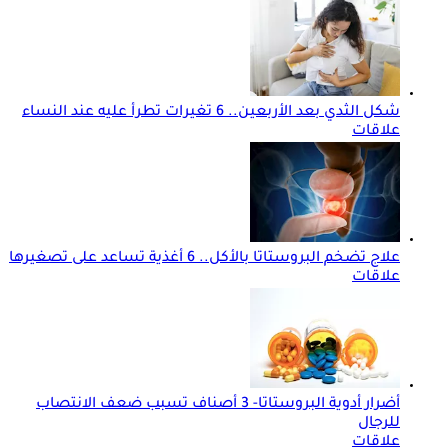
شكل الثدي بعد الأربعين.. 6 تغيرات تطرأ عليه عند النساء
علاقات
علاج تضخم البروستاتا بالأكل.. 6 أغذية تساعد على تصغيرها
علاقات
أضرار أدوية البروستاتا- 3 أصناف تسبب ضعف الانتصاب
للرجال
علاقات