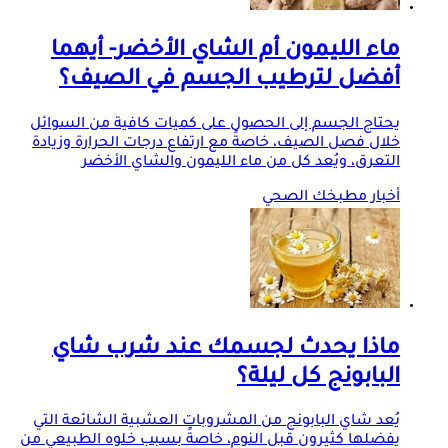
ماء الليمون أم الشاي الأخضر- أيهما
أفضل لترطيب الجسم في الصيف؟
يحتاج الجسم إلى الحصول على كميات كافية من السوائل
خلال فصل الصيف، خاصةً مع ارتفاع درجات الحرارة وزيادة
التعرق، ويُعد كل من ماء الليمون والشاي الأخضر
أخبار مطبخك الصحي
ماذا يحدث لجسمك عند شرب شاي
البابونج كل ليلة؟
يُعد شاي البابونج من المشروبات العشبية الشائعة التي
يفضلها كثيرون قبل النوم، خاصةً بسبب خلوه الطبيعي من