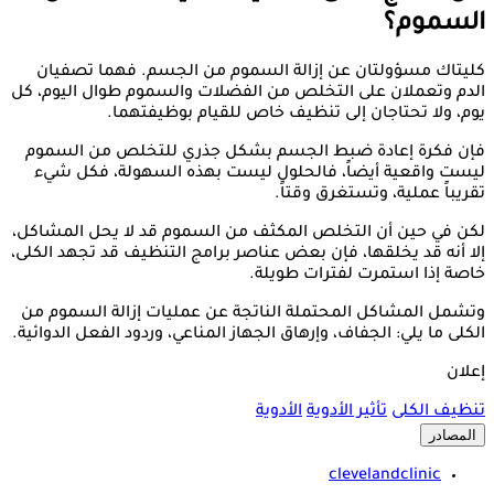
السموم؟
كليتاك مسؤولتان عن إزالة السموم من الجسم. فهما تصفيان
الدم وتعملان على التخلص من الفضلات والسموم طوال اليوم، كل
يوم، ولا تحتاجان إلى تنظيف خاص للقيام بوظيفتهما.
فإن فكرة إعادة ضبط الجسم بشكل جذري للتخلص من السموم
ليست واقعية أيضاً، فالحلول ليست بهذه السهولة، فكل شيء
تقريباً عملية، وتستغرق وقتاً.
لكن في حين أن التخلص المكثف من السموم قد لا يحل المشاكل،
إلا أنه قد يخلقها، فإن بعض عناصر برامج التنظيف قد تجهد الكلى،
خاصة إذا استمرت لفترات طويلة.
وتشمل المشاكل المحتملة الناتجة عن عمليات إزالة السموم من
الكلى ما يلي: الجفاف، وإرهاق الجهاز المناعي، وردود الفعل الدوائية.
إعلان
تنظيف الكلى
تأثير الأدوية
الأدوية
المصادر
clevelandclinic