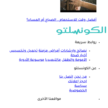
أفضل وقت للاستحمام.. الصباح أم المساء؟
روابط سريعة
نصائح وارشادات
أمراض مزمنة
تجميل وتخسيس
أخبار صحة
الأمومة والطفل
مالتيميديا
موسوعة الأدوية
عن الكونسلتو
من نحن
اتصل بنا
احجز إعلانك
سياسة
الخصوصية
مواقعنا الأخرى