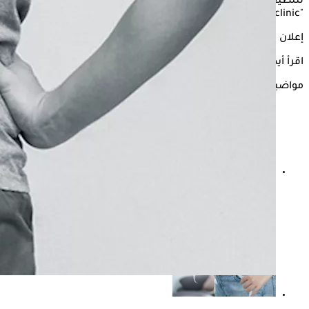
لتنظيف وتنقية الكلى من آثار الأدوية، وذلك بحسب
"clevelandclinic".
إعلان
اقرأ أيضًا:
طريقة تنظيف الكلى من السموم والأملاح في المنزل
مواضيع ذات صلة
تنظيف الكلى من المسكنات- 5 طرق تساعد على تنقيتها
وحمايتها