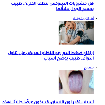
هل مشروبات الديتوكس تنظف الكلى؟.. طبيب
يحسم الجدل بشأنها
أمراض مزمنة
ارتفاع ضغط الدم رغم انتظام المريض على تناول
الدواء.. طبيب يوضح أسباب
نصائح
أسباب تغير لون اللسان- قد يكون عرضًا جانبيًا لهذه