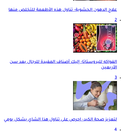
علاج الدهون الحشوية- تناول هذه الأطعمة للتخلص منها
2
الفواكه للبروستاتا- إليك أصناف المفيدة للرجال بعد سن
الأربعين
3
لتعزيز صحة الكبد- احرص على تناول هذا الشاي بشكل يومي
4