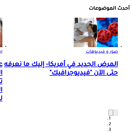
أحدث الموضوعات
صور و فيديوهات
اخ
المرض الجديد في أمريكا- إليك ما نعرفه
ع
حتى الآن "فيديوجرافيك"
ا
ت
ا
ل