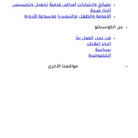
نصائح وارشادات
أمراض مزمنة
تجميل وتخسيس
أخبار صحة
الأمومة والطفل
مالتيميديا
موسوعة الأدوية
عن الكونسلتو
من نحن
اتصل بنا
احجز إعلانك
سياسة
الخصوصية
مواقعنا الأخرى
©
جميع الحقوق محفوظة لدى شركة جيميناي ميديا
حسام موافي يؤكد: هذه أبرز الهرمونات التي تؤثر على الكلى