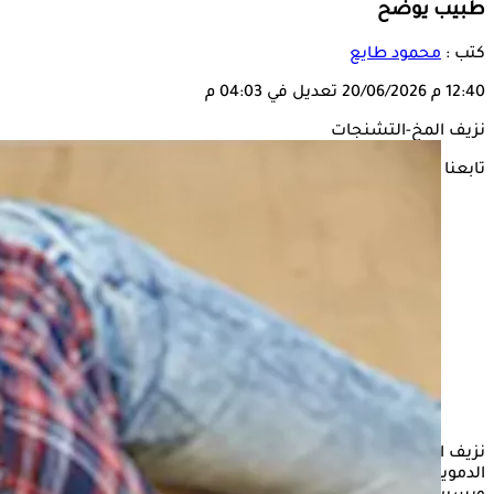
طبيب يوضح
كتب :
محمود طايع
12:40 م
20/06/2026
تعديل في 04:03 م
نزيف المخ-التشنجات
تابعنا على
نزيف المخ هو حالة طبية طارئة تحدث نتيجة تمزق أحد الأوعية
الدموية داخل الجمجمة أو أنسجة المخ، مما يمنع وصول الأكسجين