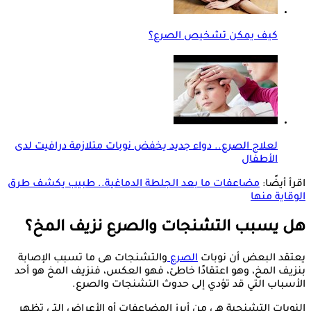
كيف يمكن تشخيص الصرع؟
لعلاج الصرع.. دواء جديد يخفض نوبات متلازمة درافيت لدى
الأطفال
اقرأ أيضًا:
مضاعفات ما بعد الجلطة الدماغية.. طبيب يكشف طرق
الوقاية منها
هل يسبب التشنجات والصرع نزيف المخ؟
يعتقد البعض أن نوبات
الصرع
والتشنجات هى ما تسبب الإصابة
بنزيف المخ، وهو اعتقادًا خاطئ، فهو العكس، فنزيف المخ هو أحد
الأسباب التي قد تؤدي إلى حدوث التشنجات والصرع.
النوبات التشنجية هى من أبرز المضاعفات أو الأعراض التي تظهر