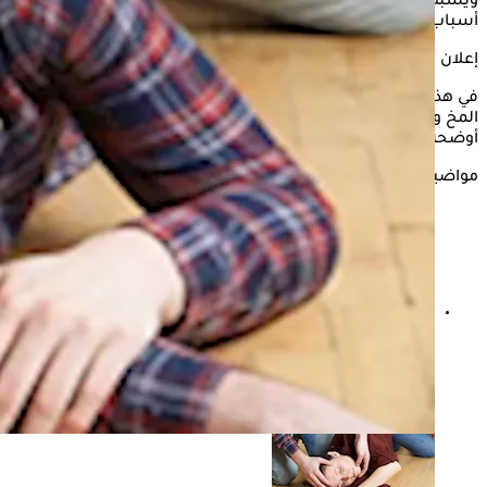
ويسبب ضغطاً مميتاً على الخلايا العصبية، ويكون ذلك لعدة
أسباب فهل
التشنجات
والصرع يسبب هذه الحالة؟
إعلان
في هذه السطور يستعرض "الكونسلتو" أسباب الإصابة بنزيف
المخ وهل التشنجات والصرع يسببان هذه الحالة؟- وذلك وفقًا لما
أوضحه الدكتور محمد وحيد استشاري جراحة المخ والأعصاب.
مواضيع ذات صلة
عبوات مقلدة.. هيئة الدواء تحذر من علاج مضاد للصرع
وتوقف تداوله