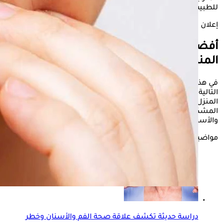
للطبيب المختص.
إعلان
أفضل طرق
علاج التهابات الأسنان
من
المنزل
في هذا السياق، يستعرض موقع «الكونسلتو»، خلال السطور
التالية أفضل الطرق الطبيعية والآمنة لعلاج التهابات الأسنان من
المنزل، وكيفية التعامل مع الأعراض بشكل فعال للحد من تفاقم
المشكلة، وفقا للدكتورة أمنية حسين، إخصائية جراحة الفم
والأسنان.
مواضيع ذات صلة
دراسة حديثة تكشف علاقة صحة الفم والأسنان وخطر