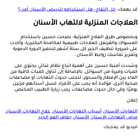
قد يهمك:
خل التفاح- هل استخدامه لتبييض الأسنان آمن؟
العلاجات المنزلية لالتهاب الأسنان
وبخصوص طرق العلاج المنزلية، نصحت حسين باستخدام
المسواك والقرنفل كعلاجات طبيعية لمكافحة البكتيريا، وأكدت
على ضرورة تنظيف الجير كل ستة أشهر لتحفيز الدورة الدموية
وتعزيز تماسك روابط الأسنان.
وشددت أمنية حسين على أهمية اتباع نظام غذائي يحتوي على
كميات وفيرة من السوائل، بالإضافة إلى تناول كميات كافية من
الماء بين الإفطار والسحور، لتجنب حدوث التهابات أو مضاعفات
صحية أخرى، مؤكدة أنه يجب على الأفراد غسل أسنانهم مرتين
يوميًا، وفي حال حدوث مضاعفات يجب زيارة الطبيب المختص.
إعلان
التهابات الأسنان
أسباب التهابات الأسنان
علاج التهابات الأسنان
مرض التهابات الأسنان
الأسنان
جفاف الفم
الجير
فيديو قد يعجبك