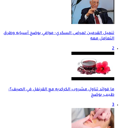
تنميل القدمين لمرضى السكري- موافي يوضح أسبابه وطرق
التعامل معه
2
ما فوائد تناول مشروب الكركديه مع القرنفل في الصيف؟-
طبيب يوضح
3