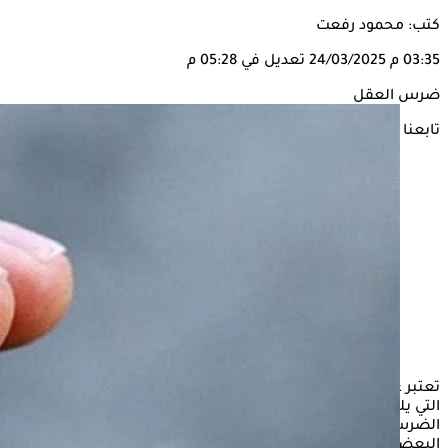
كتب: محمود رفعت
03:35 م
24/03/2025
تعديل في 05:28 م
ضرس العقل
تابعنا على
تعتبر عملية خلع
ضرس العقل
من الإجراءات الجراحية الشائعة
التي يلجأ إليها الأطباء لتحسين صحة الفم واللثة، حيث يُعدّ هذا
الضرس أحد آخر
الأسنان
التي تظهر في فم الإنسان، ورغم أن
البعض قد يتردد في اتخاذ قرار الخلع، إلا أن هناك العديد من الفوائد