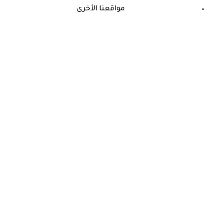
مواقعنا الأخرى
©
جميع الحقوق محفوظة لدى شركة جيميناي ميديا
حسام موافي يؤكد: هذه أبرز الهرمونات التي تؤثر على الكلى