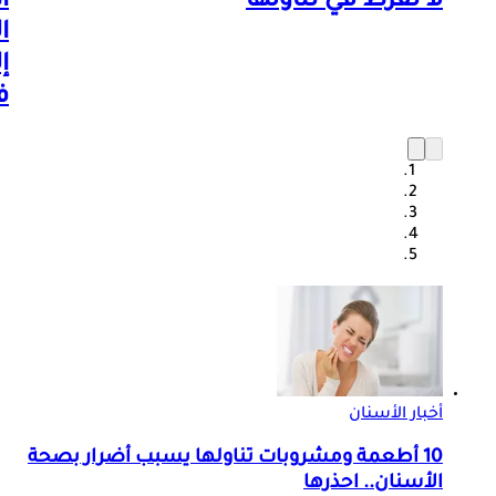
لا تُفرط في تناولها
أ
ا
إ
ف
أخبار الأسنان
10 أطعمة ومشروبات تناولها يسبب أضرار بصحة
الأسنان.. احذرها