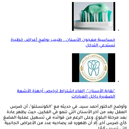
حساسية معجون الأسنان.. طبيب يوضح أعراض خطيرة
تستدعي التدخل
"نقابة الأسنان": إلغاء اشتراط ترخيص أجهزة الأشعة
الصغيرة داخل العيادات
وأوضح الدكتور أحمد سيد، في حديثه مع "الكونسلتو"، أن ضرس
العقل يعد من آخر الأسنان التي تنمو في الفكين، حيث يظهر عادة
بعد مرحلة البلوغ، وعلى الرغم من فوائده في تسهيل عملية المضغ
كأي ضرس آخر، إلا أن ظهوره قد يصاحبه عدد من الأعراض الجانبية
التي تسبب ألمًا.