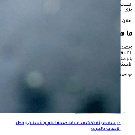
الصحية التي يمكن أن تعود على الشخص بعد إتمام هذه العملية،
ولكن هل خلع ضرس العقل يقي من تسوس الأسنان.
إعلان
ما هو ضرس العقل
وبصدد هذا الشأن، يستعرض موقع «الكونسلتو»، خلال السطور
التالية أبرز الفوائد التي يمكن أن يحققها خلع ضرس العقل،
بالإضافة إلى طرق علاجه، وفقا للدكتور أحمد سيد، إخصائي جراحة
الأسنان جامعة بني سويف.
مواضيع ذات صلة
دراسة حديثة تكشف علاقة صحة الفم والأسنان وخطر
الإصابة بالخرف