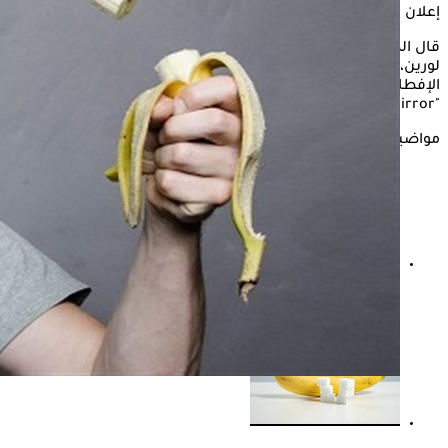
إعلان
قال الدكتور أمير خان، أخصائي التغذية الذي ذاع صيته مؤخرًا في
لورين، إنه من الناحية الصحية يمكن اختيار
الموز الأخضر
على وجبة
الإفطار على عكس الموز الأصفر الناضج، حسبما نشر موقع
"Mirror".
مواضيع ذات صلة
المغنيسيوم في الموز- 5 أطعمة تحتوي عليه بنسبة أكبر منه