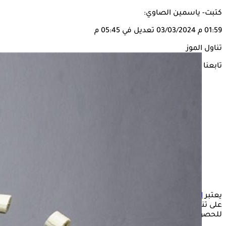
كتبت- ياسمين الصاوي:
01:59 م
03/03/2024
تعديل في 05:45 م
تناول الموز
تابعنا على
يعتبر
الموز
من الفواكه السهلة اللذيذة التي يقبل الكبار والصغار
على تناولها، في حين يختلف الخبراء على أفضل وقت لتناول الموز
للحصول على فوائده الصحية.