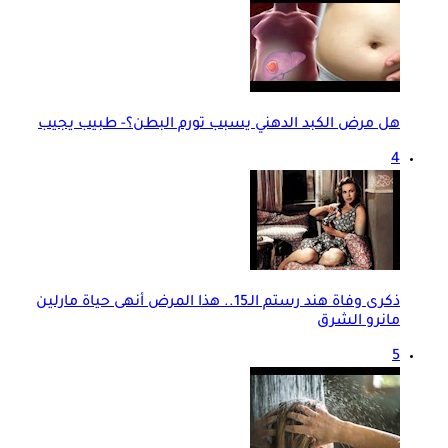
هل مرض الكبد الدهني يسبب تورم البطن؟- طبيب يجيب
4
ذكرى وفاة هند رستم الـ15.. هذا المرض أنهى حياة مارلين
مانرو الشرق
5