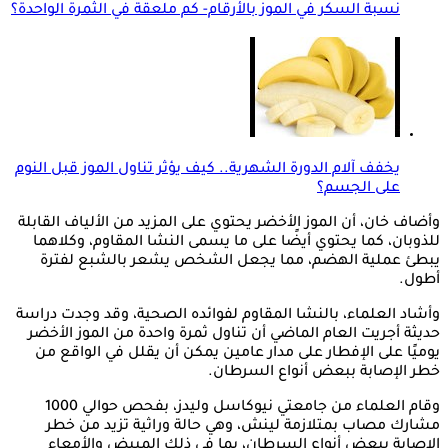
نسبة السكر في الموز بالأرقام- كم ملعقة في الثمرة الواحدة؟
يخفف آلام الدورة الشهرية.. كيف يؤثر تناول الموز قبل النوم
على الجسم؟
وأضاف خان، أن الموز الأخضر يحتوي على المزيد من الألياف القابلة
للذوبان، كما يحتوي أيضًا على ما يسمى النشا المقاوم، وكلاهما
يبطئ عملية الهضم، مما يجعل الشخص يشعر بالشبع لفترة
أطول.
وأشاد العلماء، بالنشا المقاوم لفوائده الصحية، وقد وجدت دراسة
حديثة أجريت العام الماضي أن تناول ثمرة واحدة من الموز الأخضر
يوميًا على الإفطار على مدار عامين يمكن أن يقلل في الواقع من
خطر الإصابة ببعض أنواع السرطان.
وقام العلماء من جامعتي نيوكاسل وليدز، بفحص حوالي 1000
مشارك مصاب بمتلازمة لينش، وهي حالة وراثية تزيد من خطر
الإصابة ببعض أنواع السرطان، بما في ذلك المبيض والأمعاء