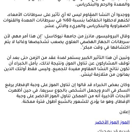
والمعدة والرحم والبنكرياس.
ووجدوا أن النشا المقاوم ليس له أي تأثير على سرطانات الأمعاء،
لكنهم لاحظوا انخفاضًا بنسبة 60% في سرطانات المعدة والقنوات
الصفراوية والبنكرياس والمريء والاثني عشر.
وقال البروفيسور، ماذرز من جامعة نيوكاسل: "إن هذا أمر مهم، لأن
سرطانات الجهاز الهضمي العلوي يصعب تشخيصها وغالبا لا يتم
اكتشافها في وقت مبكر".
وتبين أن هذا التأثير الكبير يستمر لمدة عقد من الزمن حتى بعد أن
توقف المشاركون عن تناول الموز، ونتيجة لذلك، يأمل الخبراء أن
تكون نتائج النشا المقاوم مفيدة للجميع، وليس فقط أولئك الذين
يعانون من متلازمة لينش.
وكان بعض الخبراء قد قالوا إن تناول الموز على وجبة الإفطار يرفع
السكر في الدم ويجعل الشخص بالجوع سريعا، في حين أظهرت
الأبحاث الأخيرة أنه من الممكن تناول الموز الأخضر على وجبة
الإفطار، وهو ما يؤدي للشعور بالشبع أطول فترة ممكنة.
إعلان
الموز
الموز الأخضر
فيديو قد يعجبك