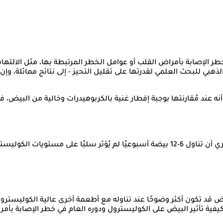
طر الإصابة بأمراض القلب أو عوامل الخطر المرتبطة بها، مثل الالته
كما أظهرت التجارب العشوائية المُحكمة التي أُجريت على مرضى السكري أن تناول 6-12 بيضة أ
بيض قد تكون أكثر وضوحًا عند تناوله مع أطعمة أخرى عالية الكوليستر
فية تأثير البيض على الكوليسترول ودوره العام في خطر الإصابة بأمر