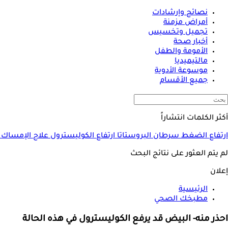
نصائح وإرشادات
أمراض مزمنة
تجميل وتخسيس
أخبار صحة
الأمومة والطفل
مالتيميديا
موسوعة الأدوية
جميع الأقسام
أكثر الكلمات انتشاراً
ارتفاع الضغط
سرطان البروستاتا
ارتفاع الكوليسترول
علاج الإمساك
لم يتم العثور على نتائج البحث
إعلان
الرئيسية
مطبخك الصحي
احذر منه- البيض قد يرفع الكوليسترول في هذه الحالة