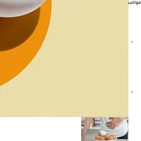
مواضيع ذات صلة
7 أطعمة يمكنك تناولها بأمان بعد انتهاء صلاحيتها- أبرزها البيض والمعلبات
النيء VS المطبوخ.. طبيب يوضح البيض الأفضل صحيًا على جسمك