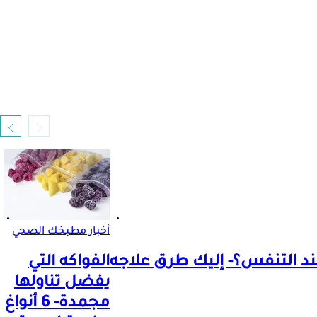
أخبار مطبخك الصحي
د التنفس؟- إليك طرق علاجه
الفواكه التي
يفضل تناولها
مجمدة- 6 أنواغ