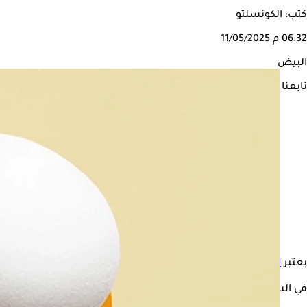
كتب: الكونسلتو
06:32 م
11/05/2025
البيض
تابعنا على
يعتبر
البيض
من أكثر الأطعمة التي يستهلكها الكثيرون، وذلك نظرًا لم
في السياق التالي، يوضح " الكونسلتو"، تأثير تناول البيض على مرضى الكوليس