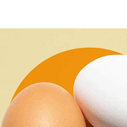
ذاقه اللذيذ وغناه بالعديد من العناصر الغذائية الهامة، لكن هل يعتب
ترول، وذلك حسبما جاء في موقع، " healthline".