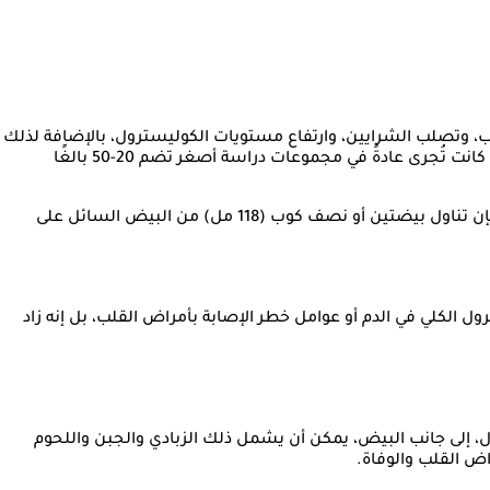
اب، وتصلب الشرايين، وارتفاع مستويات الكوليسترول، بالإضافة لذلك
فقد أشارت بعض التجارب العشوائية المُحكمة (RCTs) - وهي المعيار الذهبي للبحث العلمي لقدرتها على تقليل التحيز - إلى نتائج مماثلة، وإن كانت تُجرى عادةً في مجموعات دراسة أصغر تضم 20-50 بالغًا
على سبيل المثال، وجدت إحدى التجارب العشوائية المُحكمة الصغيرة أنه عند مُقارنتها بوجبة إفطار غنية بالكربوهيدرات وخالية من البيض، فإن تناول بيضتين أو نصف كوب (118 مل) من البيض السائل على
سبوعيًا لم يُؤثر سلبًا على مستويات الكوليسترول الكلي في الدم أو عوامل خطر الإصابة بأمراض القلب، بل إنه زاد
ول، إلى جانب البيض، يمكن أن يشمل ذلك الزبادي والجبن واللحوم
اض القلب والوفاة.