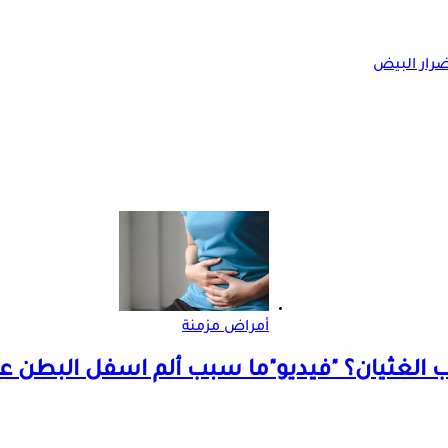
ضرار البيض
أمراض مزمنة
 الغثيان؟ "فيديو"
ما سبب ألم اسفل البطن عن