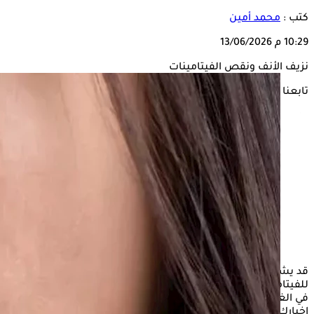
كتب :
محمد أمين
10:29 م
13/06/2026
نزيف الأنف ونقص الفيتامينات
تابعنا على
قد يشير
نزيف الأنف
المتكرر إلى نقص في التغذية، فهناك ارتباط
للفيتامينات والمعادن بهذا النقص، فنزيف الأنف شائع وغير ضار
في الغالب، ولكن إذا تكرر دون سبب واضح، فقد يحاول جسمك
إخبارك بشيء ما، وقد يلعب نقص التغذية دورًا في ذلك أحيانًا،