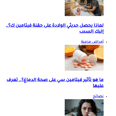
لماذا يحصل حديثي الولادة على حقنة فيتامين ك؟..
إليك السبب
أمراض مزمنة
ما هو تأثير فيتامين سي على صحة الدماغ؟.. تعرف
عليها
نصائح