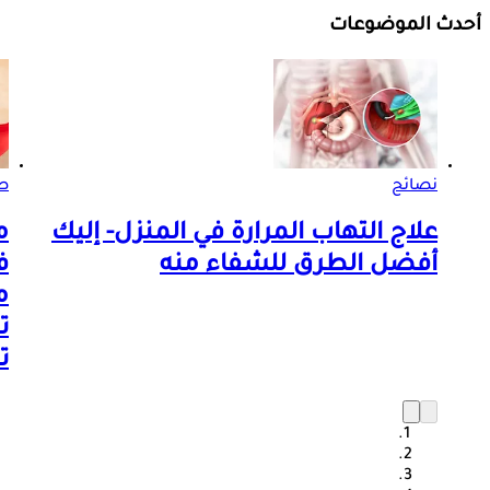
أحدث الموضوعات
نصائح
ص
علاج التهاب المرارة في المنزل- إليك
م
أفضل الطرق للشفاء منه
م
ت
ت