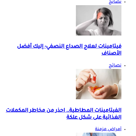
نصائح
فيتامينات لعلاج الصداع النصفي- إليك أفضل
الأصناف
نصائح
الفيتامينات المطاطية.. احذر من مخاطر المكملات
الغذائية على شكل علكة
أمراض مزمنة