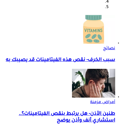
نصائح
سبب الخرف- نقص هذه الفيتامينات قد يصيبك به
أمراض مزمنة
طنين الأذن- هل يرتبط بنقص الفيتامينات؟..
استشاري أنف وأذن يوضح