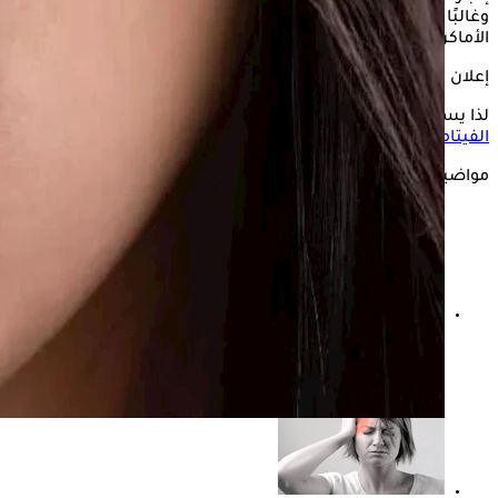
وغالبًا ما يكون الأنف، ببطانته الرقيقة من الأوعية الدموية، من أوائل
الأماكن التي تظهر عليها هذه العلامات.
إعلان
لذا يستعرض "الكونسلتو" في السطور التالية، العلاقة بين نقص
الفيتامينات
ونزيف الفم، بحسب "onlymyhealth".
مواضيع ذات صلة
ماذا يحدث لجسمك عند تناول جرعة زائدة من الفيتامينات؟