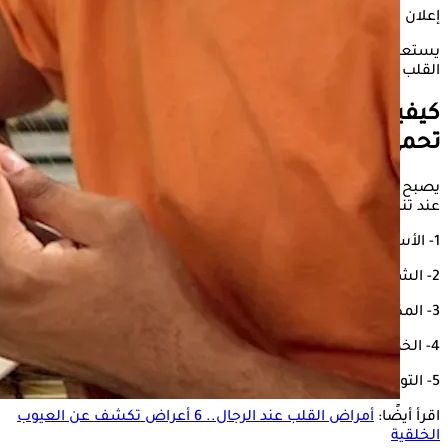
إعلان
يستعرض "الكونسلتو" في التقرير التالي، أفضل الأطعمة لصحة
القلب عند الرجال، وفقًا لموقع "EatingWell".
كيفية الوقاية من أمراض القلب..
أطعمة
تحمي الرجال
يصبح الرجال أقل عرضة للإصابة بأمراض القلب والأوعية الدموية
عند تناول الأطعمة التالية:
1- الأسماك الدهنية.
2- الشوفان.
3- المكسرات.
4- الخضراوات الورقية.
5- التوت.
اقرأ أيضًا:
أمراض القلب عند الرجال.. 6 أعراض تكشف عن العيوب
الخلقية