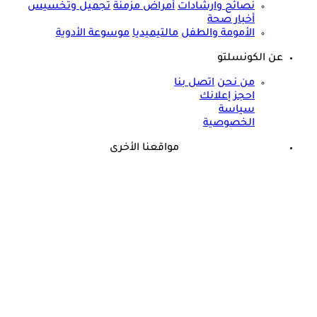
نصائح وارشادات
أمراض مزمنة
تجميل وتخسيس
أخبار صحة
الأمومة والطفل
مالتيميديا
موسوعة الأدوية
عن الكونسلتو
من نحن
اتصل بنا
احجز إعلانك
سياسة
الخصوصية
مواقعنا الأخرى
©
جميع الحقوق محفوظة لدى شركة جيميناي ميديا
حسام موافي: عدم علاج الكوليسترول خطر على شرايين هذا عضو