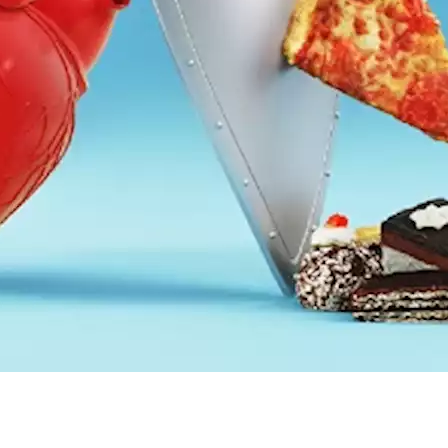
د الأوردة والقلب والأوعية الدموية بولاية فلوريدا وموقع "healthshots".
لصحية
 العوامل