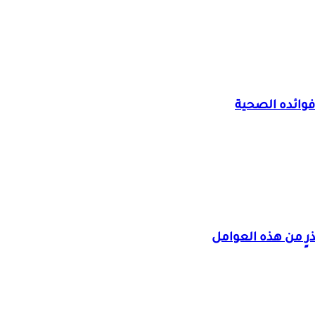
وائده الصحية
رٍ من هذه العوامل