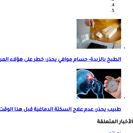
الطبخ بالزبدة- حسام موافي يحذر: خطر على هؤلاء الم
طبيب يحذر: عدم علاج السكتة الدماغية قبل هذا الوقت 
الأخبار المتعلقة