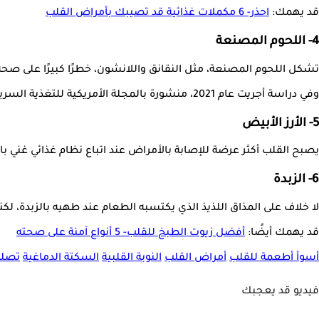
قد يهمك:
احذر- 6 مكملات غذائية قد تصيبك بأمراض القلب
4- اللحوم المصنعة
تشكل اللحوم المصنعة، مثل النقانق واللانشون، خطرًا كبيرًا على صحة 
وفي دراسة أجريت عام 2021، منشورة بالمجلة الأمريكية للتغذية السريرية، وجد الباحثون أن هناك ارتباطًا بين تناول الأطعمة المصنعة بكثرة وارتفاع خطر الإصابة بأمراض القلب والأوعية الدموية.
5- الأرز الأبيض
يصبح القلب أكثر عرضة للإصابة بالأمراض عند اتباع نظام غذائي غني ب
6- الزبدة
لا خلاف على المذاق اللذيذ الذي يكتسبه الطعام عند طهيه بالزبدة، لك
قد يهمك أيضًا:
أفضل زيوت الطبخ للقلب- 5 أنواع آمنة على صحته
أسوأ أطعمة للقلب
أمراض القلب
النوبة القلبية
السكتة الدماغية
تصلب
فيديو قد يعجبك