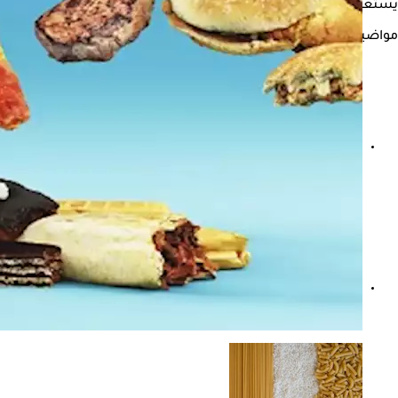
يستعرض "الكونسلتو" في التقرير التالي، أسوأ الأطعمة لصحة القلب، وفقًا لمعه
مواضيع ذات صلة
أفضل وقت لشرب عصير الرمان؟ نصائح للحصول على فوائده ا
ارتفاع أمراض القلب بين السيدات قبل سن اليأس- احذرٍ من هذه