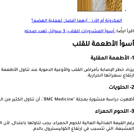
المكرونة أم الأرز.. أيهما أفضل لعملية الهضم؟
اقرأ ايضًا:
أسوأ المشروبات للقلب- 3 سوائل تهدد صحته
أسوأ الأطعمة للقلب
1- الأطعمة المقلية
يزداد خطر الإصابة بأمراض القلب والأوعية الدموية عند تناول الأطعمة
ارتفاع سعراتها الحرارية.
2- الحلويات
أظهرت دراسة منشورة بمجلة "BMC Medicine"، أن تناول الكثير من الحلويات والمشروبات الغازية في النظام الغذائي اليومي قد يتسبب في حدوث السمنة، وهي من عوامل خطر الإصابة بأمراض القلب.
3- اللحوم الحمراء
رغم القيمة الغذائية العالية للحوم الحمراء، يجب تناولها باعتدال، لأ
المشبعة، التي تتسبب في ارتفاع الكوليسترول بالدم.