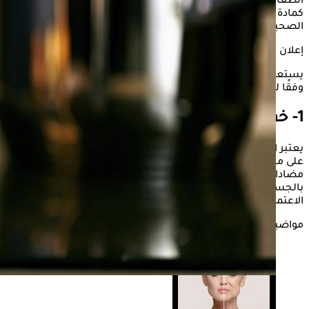
الطعام، وخاصة السلطة والمخللات المختلفة، حيث يتم استخدامه
كمادة مضافة قليلة الدسم، كما يمد الجسم بعدد من الفوائد
الصحية.
إعلان
يستعرض "الكونسلتو" في الصفحات التالية، فوائد الخل البلسمك،
وفقًا لما ذكره موقع "Health line".
1- خفض نسبة الكوليسترول
يعتبر الخل البلسمي خيارًا جيدًا لأولئك الذين يتطلعون إلى الحفاظ
على مستويات الكوليسترول في الدم أو خفضها، حيث تستهدف
مضادات الأكسدة الموجودة في الخل البلسمي بعض الخلايا
بالجسم، وتعمل على التحكم في نسبة الكوليسترول من خلال
الاعتماد على تناوله ضمن النظام الغذائي.
مواضيع ذات صلة