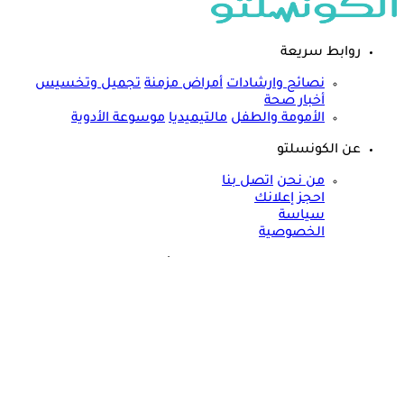
روابط سريعة
نصائح وارشادات
أمراض مزمنة
تجميل وتخسيس
أخبار صحة
الأمومة والطفل
مالتيميديا
موسوعة الأدوية
عن الكونسلتو
من نحن
اتصل بنا
احجز إعلانك
سياسة
الخصوصية
مواقعنا الأخرى
©
جميع الحقوق محفوظة لدى شركة جيميناي ميديا