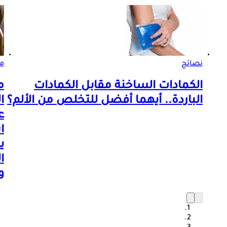
نصائح
مر
الكمادات الساخنة مقابل الكمادات
م
الباردة.. أيهما أفضل للتخلص من الألم؟
ا
ع
ا
ي
ا
و