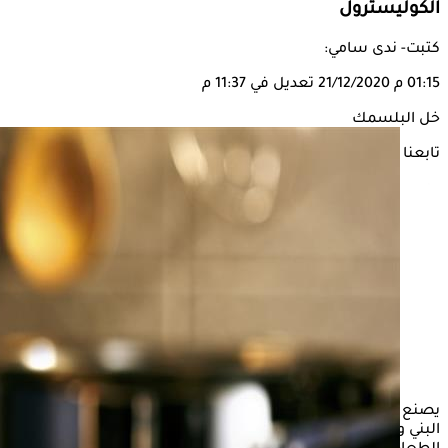
الكوليسترول
كتبت- ندى سامي:
01:15 م
21/12/2020
تعديل في 11:37 م
خل البلسمك
تابعنا على
يصنع الخل البلسمي من عصير العنب غير المخمر، ويمتاز بلونه
البني ونكهته المميزة ومذاقه اللاذع، ويعتبر مكونًا شائعًا في تحضير