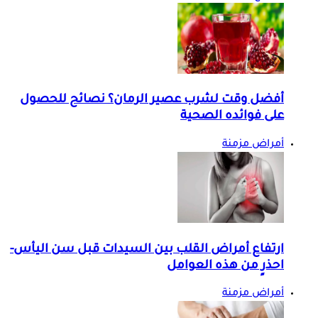
أفضل وقت لشرب عصير الرمان؟ نصائح للحصول
على فوائده الصحية
أمراض مزمنة
ارتفاع أمراض القلب بين السيدات قبل سن اليأس-
احذرٍ من هذه العوامل
أمراض مزمنة