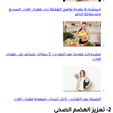
استشارية تغذية توضح العلاقة بين فقدان الوزن السريع
وشيخوخة الجلد
مشروبات مفيدة بعد التمرين- 5 سوائل تساعد على فقدان
الوزن
الصحة بعد الثلاثين- إليك أسباب صعوبة فقدان الوزن
2- تعزيز الهضم الصحي