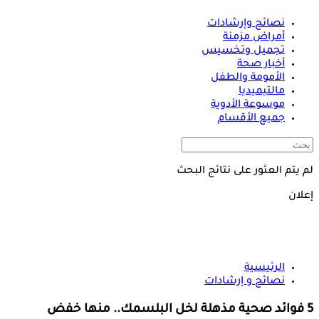
نصائح وإرشادات
أمراض مزمنة
تجميل وتخسيس
أخبار صحة
الأمومة والطفل
مالتيميديا
موسوعة الأدوية
جميع الأقسام
لم يتم العثور على نتائج البحث
إعلان
الرئيسية
نصائح و إرشادات
5 فوائد صحية مذهلة لخل البلسمك.. منها خفض