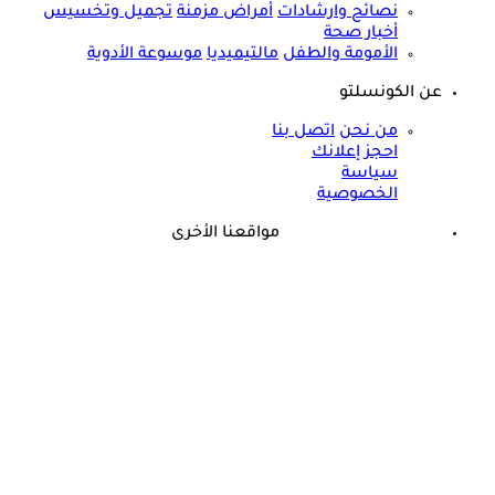
نصائح وارشادات
أمراض مزمنة
تجميل وتخسيس
أخبار صحة
الأمومة والطفل
مالتيميديا
موسوعة الأدوية
عن الكونسلتو
من نحن
اتصل بنا
احجز إعلانك
سياسة
الخصوصية
مواقعنا الأخرى
©
جميع الحقوق محفوظة لدى شركة جيميناي ميديا
طبيب يثير الجدل: الرياضة فاشلة في إنقاص الوزن لهذا السبب