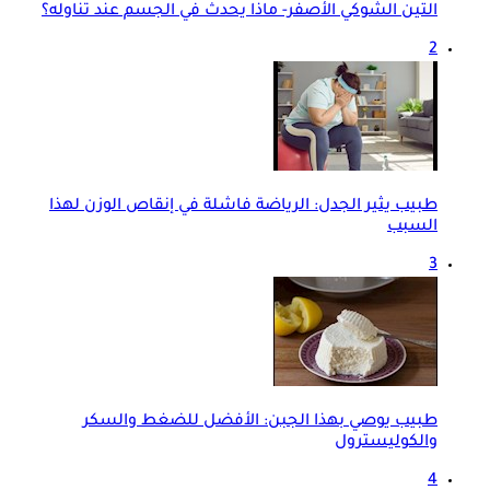
التين الشوكي الأصفر- ماذا يحدث في الجسم عند تناوله؟
2
طبيب يثير الجدل: الرياضة فاشلة في إنقاص الوزن لهذا
السبب
3
طبيب يوصي بهذا الجبن: الأفضل للضغط والسكر
والكوليسترول
4