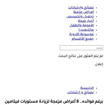
نصائح وإرشادات
أمراض مزمنة
تجميل وتخسيس
أخبار صحة
الأمومة والطفل
مالتيميديا
موسوعة الأدوية
جميع الأقسام
لم يتم العثور على نتائج البحث
إعلان
الرئيسية
نصائح و إرشادات
برغم فوائده.. 8 أعراض مزعجة لزيادة مستويات فيتامين