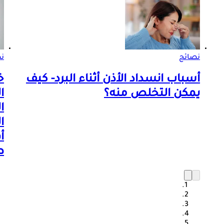
نصائح
ن
أسباب انسداد الأذن أثناء البرد- كيف
خ
يمكن التخلص منه؟
ا
ا
ا
أ
ط