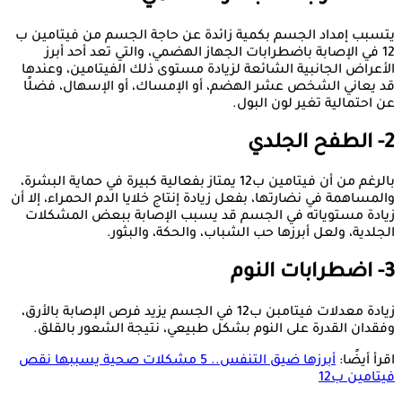
يتسبب إمداد الجسم بكمية زائدة عن حاجة الجسم من فيتامين ب
12 في الإصابة باضطرابات الجهاز الهضمي، والتي تعد أحد أبرز
الأعراض الجانبية الشائعة لزيادة مستوى ذلك الفيتامين، وعندها
قد يعاني الشخص عشر الهضم، أو الإمساك، أو الإسهال، فضلًا
عن احتمالية تغير لون البول.
2- الطفح الجلدي
بالرغم من أن فيتامين ب12 يمتاز بفعالية كبيرة في حماية البشرة،
والمساهمة في نضارتها، بفعل زيادة إنتاج خلايا الدم الحمراء، إلا أن
زيادة مستوياته في الجسم قد يسبب الإصابة ببعض المشكلات
الجلدية، ولعل أبرزها حب الشباب، والحكة، والبثور.
3- اضطرابات النوم
زيادة معدلات فيتامبن ب12 في الجسم يزيد فرص الإصابة بالأرق،
وفقدان القدرة على النوم بشكل طبيعي، نتيجة الشعور بالقلق.
اقرأ أيضًا:
أبرزها ضيق التنفس.. 5 مشكلات صحية يسببها نقص
فيتامين ب12