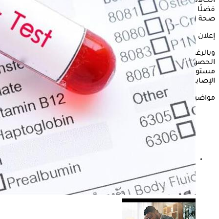
الحالات المرضية، مثل فقر الدم، وهشاشة العظام، وأمراض العين،
فضلًا عن دجوره في الحفاظ على الذاكرة، وتقوية المناعة، وتحسين
صحة القلب.
إعلان
وبالرغم من تلك الفوائد المتعددة التي تعود على الجسم حال
الحصول على فيتامين ب 12، إلا أن الإفراط في تناوله، وزيادة
مستوياته في الجسم بشكل يتعدى الحد الموصى به يتسبب في
الإصابة ببعض المشكلات المرضية المزعجة.
مواضيع ذات صلة
ظهور حب الشباب حول الفم.. طبيب جلدية يوضح أسبابه
وطرق علاجه