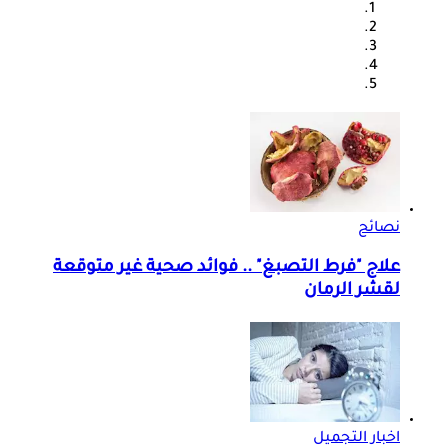
نصائح
علاج "فرط التصبغ" .. فوائد صحية غير متوقعة
لقشر الرمان
اخبار التجميل