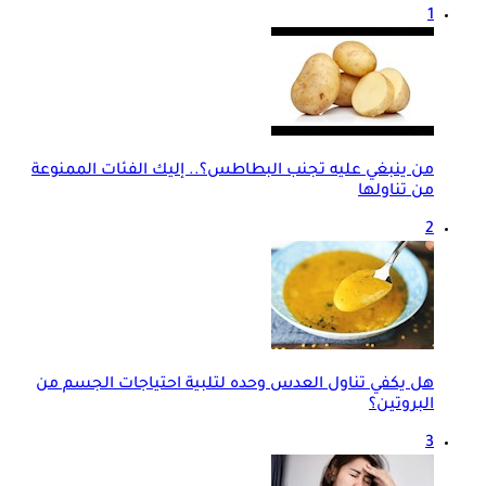
1
من ينبغي عليه تجنب البطاطس؟.. إليك الفئات الممنوعة
من تناولها
2
هل يكفي تناول العدس وحده لتلبية احتياجات الجسم من
البروتين؟
3