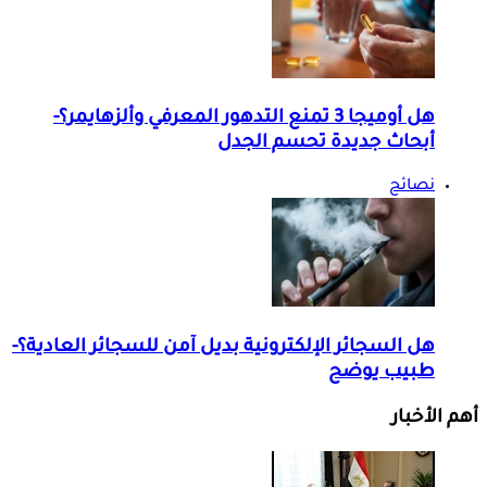
هل أوميجا 3 تمنع التدهور المعرفي وألزهايمر؟-
أبحاث جديدة تحسم الجدل
نصائح
هل السجائر الإلكترونية بديل آمن للسجائر العادية؟-
طبيب يوضح
أهم الأخبار