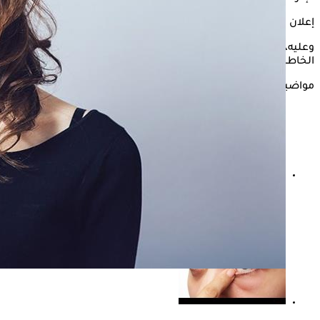
إعلان
وعليه، يستعرض "الكونسلتو" في التقرير التالي، قائمة بأبرز العادات
الخاطئة التي تؤدي إلى ضعف الذاكرة، وفقًا لموقع "Bustle".
مواضيع ذات صلة
دراسة حديثة تكشف مفاجأة: تقليل السكريات يخفض خطر
ألزهايمر