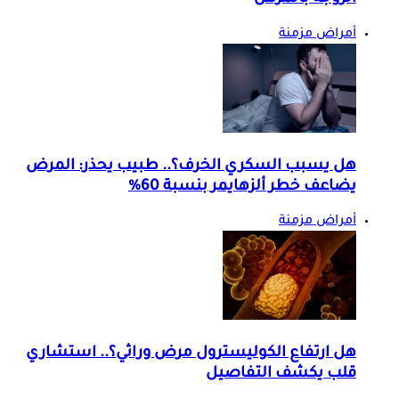
أمراض مزمنة
هل يسبب السكري الخرف؟.. طبيب يحذر: المرض
يضاعف خطر ألزهايمر بنسبة 60%
أمراض مزمنة
هل ارتفاع الكوليسترول مرض وراثي؟.. استشاري
قلب يكشف التفاصيل