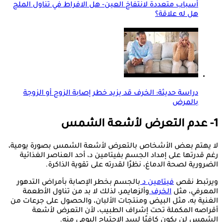
أسباب متعددة لانتفاخ العين- هل الافراط في تناول الملح
هل له علاقة؟
دراسة حديثة: الخرف قد يزيد خطر إصابة الزوج أو الزوجة
بالمرض
1- عدم التعرض لأشعة الشمس
لا يهتم بعض الأشخاص بالتعرض لأشعة الشمس بصورة يومية،
رغم قدرتها على إمداد الجسم بفيتامين د، أحد العناصر الغذائية
الضرورية لصحة الدماغ، نظرًا لقدرته على تقوية الذاكرة.
ويرتبط نقص
فيتامين د
بالجسم بخطر الإصابة بأمراض التدهور
المعرفي، مثل
الخرف
وألزهايمر، لذلك لا بد من تناول الأطعمة
الغنية به، مثل البيض ومنتجات الألبان، والحصول على جرعات من
أقراصه المكملة تحت إشراف الطبيب، لأن التعرض لأشعة
الشمس لن يكون كافيًا لسد الاحتياج اليومي منه.