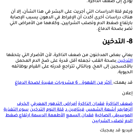
يؤدي إلى ضعف الذاكرة.
ورغم قلة الدراسات التي أجريت على البشر في هذا الشأن، إلا أن
هناك دراسات أخرى أكدت أن الإفراط في الدهون يسبب الإصابة
بارتفاع ضغط الدم وتصلب الشرايين، وكلاهما من الأمراض التي
تضر بصحة الدماغ.
8- التدخين
يعاني بعض المدخنون من ضعف الذاكرة، لأن الأضرار التي يلحقها
التدخين
بصحة القلب تجعله أقل قدرة على ضخ الدم المحمل
بالأكسجين إلى المخ، وبالتالي تتراجع قدرته على القيام بوظائفه
الحيوية.
قد يهمك:
أكثر من القهوة.. 6 مشروبات مفيدة لصحة الدماغ
إعلان
ضعف الذاكرة
فقدان الذاكرة
أمراض التدهور المعرفي
الخرف
ألزهايمر
أشعة الشمس
فيتامين د
قلة النوم
التدخين
سوء التغذية
الموسيقى الصاخبة
فقدان السمع
الأطعمة الدسمة
ارتفاع ضغط
الدم
تصلب الشرايين
فيديو قد يعجبك