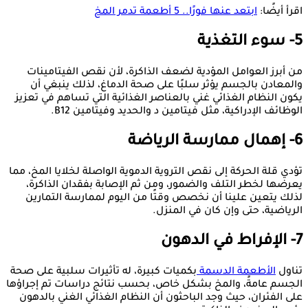
اقرأ أيضًا:
ابتعد عنها فورًا.. 5 أطعمة تدمر المخ
5- سوء التغذية
من أبرز العوامل المؤدية لضعف الذاكرة، لأن نقص الفيتامينات
والمعادن بالجسم يؤثر سلبًا على صحة الدماغ، لذلك ينبغي أن
يكون النظام الغذائي غني بالعناصر الغذائية التي تساهم في تعزيز
الوظائف الإدراكية، مثل فيتامين د والحديد وفيتامين B12.
6- إهمال ممارسة الرياضة
تؤدي قلة الحركة إلى نقص التروية الدموية الواصلة لخلايا المخ، مما
يعرضها لخطر التلف والضمور، ومن ثم الإصابة بفقدان الذاكرة،
لذلك يتعين علينا أن نخصص وقتًا من اليوم لممارسة التمارين
الرياضية، حتى وإن كان في المنزل.
7- الإفراط في الدهون
تناول
الأطعمة الدسمة
بكميات كبيرة، له تأثيرات سلبية على صحة
الجسم عامةً، والمخ بشكل خاص، بحسب نتائج دراسات تم إجراؤها
على الفئران، حيث وجد الباحثون أن النظام الغذائي الغني بالدهون