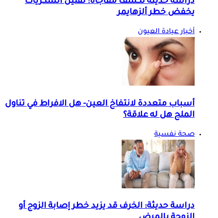
دراسة حديثة تكشف مفاجأة: تقليل السكريات
يخفض خطر ألزهايمر
أخبار عيادة العيون
أسباب متعددة لانتفاخ العين- هل الافراط في تناول
الملح هل له علاقة؟
صحة نفسية
دراسة حديثة: الخرف قد يزيد خطر إصابة الزوج أو
الزوجة بالمرض