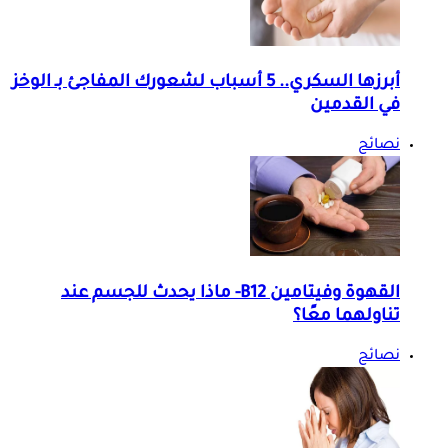
أبرزها السكري.. 5 أسباب لشعورك المفاجئ بـ الوخز
في القدمين
نصائح
القهوة وفيتامين B12- ماذا يحدث للجسم عند
تناولهما معًا؟
نصائح