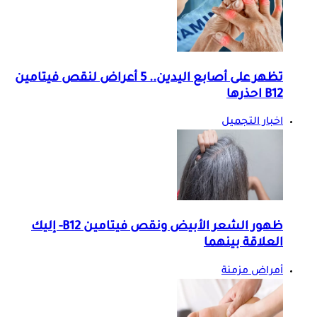
تظهر على أصابع اليدين.. 5 أعراض لنقص فيتامين
B12 احذرها
اخبار التجميل
ظهور الشعر الأبيض ونقص فيتامين B12- إليك
العلاقة بينهما
أمراض مزمنة