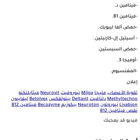
-فيتامين د.
-فيتامين B1.
-حمض ألفا ليبويك.
- أسيتيل إل-كارنيتين.
-حمض السيستين.
-أوميجا 3.
-المغنسيوم.
إعلان
تقوية الأعصاب
مليجا
Milga
نيوروفيت
Neurovit
ميثايلتكنو
Methyltechno
دلتافيت
Deltavit
بيتولفكس
Betolvex
ليفابيون
Livabion
نيوروتون
Neuroton
بيكوزيم
Becozyme
فيتامين B12
نقص فيتامين B12
فيديو قد يعجبك