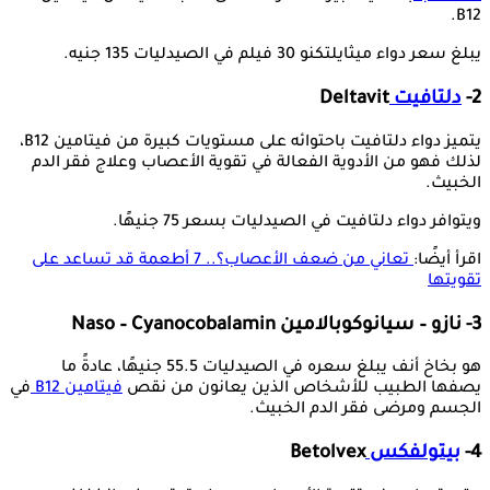
B12.
يبلغ سعر دواء ميثايلتكنو 30 فيلم في الصيدليات 135 جنيه.
2-
دلتافيت
Deltavit
يتميز دواء دلتافيت باحتوائه على مستويات كبيرة من فيتامين B12،
لذلك فهو من الأدوية الفعالة في تقوية الأعصاب وعلاج فقر الدم
الخبيث.
ويتوافر دواء دلتافيت في الصيدليات بسعر 75 جنيهًا.
اقرأ أيضًا:
تعاني من ضعف الأعصاب؟.. 7 أطعمة قد تساعد على
تقويتها
3- نازو – سيانوكوبالامين Naso – Cyanocobalamin
هو بخاخ أنف يبلغ سعره في الصيدليات 55.5 جنيهًا، عادةً ما
يصفها الطبيب للأشخاص الذين يعانون من نقص
فيتامين B12
في
الجسم ومرضى فقر الدم الخبيث.
4-
بيتولفكس
Betolvex