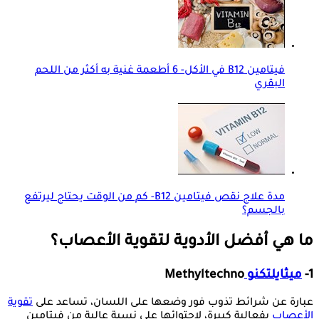
فيتامين B12 في الأكل- 6 أطعمة غنية به أكثر من اللحم
البقري
مدة علاج نقص فيتامين B12- كم من الوقت يحتاج ليرتفع
بالجسم؟
ما هي أفضل الأدوية لتقوية الأعصاب؟
1-
ميثايلتكنو
Methyltechno
عبارة عن شرائط تذوب فور وضعها على اللسان، تساعد على
تقوية
الأعصاب
بفعالية كبيرة، لاحتوائها على نسبة عالية من فيتامين