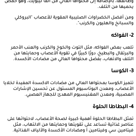
وظائفها، بالإضافة إلى محتواها العالي من ألفا ليبويك، وهو حمض
يحميها من التلف.
ومن أفضل الخضراوات الصليبية المقوية للأعصاب "البروكلي
والسبانخ والهليون والكرنب".
2- الفواكه
تلعب بعض الفواكه، مثل التوت والخوخ والكرنب والعنب الأحمر
والبرتقال والبطيخ، دورًا كبيرًا في تقوية الأعصاب وحمايتها من
التلف والاتهاب، بفضل محتواها العالي من مضادات الأكسدة.
3- الكوسا
تتميز الكوسا بمحتواها العالي من مضادات الاكسدة المفيدة لخلايا
الأعصاب، ومعدن البوتاسيوم المسئول عن تحسين الإشارات
العصبية، ومعدن المغنيسيوم المهدئ للجهاز العصبي.
4- البطاطا الحلوة
تمثل البطاطا الحلوة أهمية كبيرة لصحة الأعصاب، لاحتوائها على
عناصر غذائية تساعد على تقويتها وحمايتها من الالتهاب، مثل
فيتامين سي وفيتامين أ ومضادات الأكسدة والألياف الغذائية.