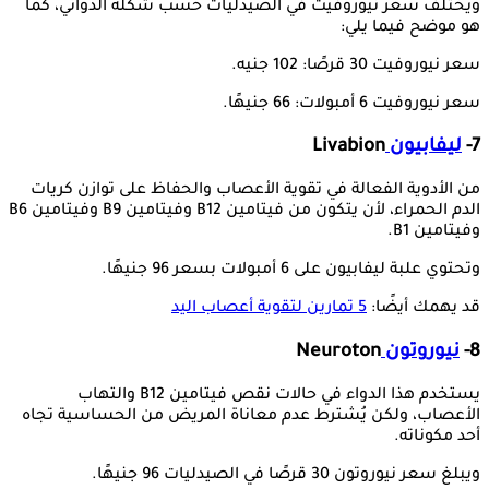
ويختلف سعر نيوروفيت في الصيدليات حسب شكله الدوائي، كما
هو موضح فيما يلي:
سعر نيوروفيت 30 قرصًا: 102 جنيه.
سعر نيوروفيت 6 أمبولات: 66 جنيهًا.
7-
ليفابيون
Livabion
من الأدوية الفعالة في تقوية الأعصاب والحفاظ على توازن كريات
الدم الحمراء، لأن يتكون من فيتامين B12 وفيتامين B9 وفيتامين B6
وفيتامين B1.
وتحتوي علبة ليفابيون على 6 أمبولات بسعر 96 جنيهًا.
قد يهمك أيضًا:
5 تمارين لتقوية أعصاب اليد
8-
نيوروتون
Neuroton
يستخدم هذا الدواء في حالات نقص فيتامين B12 والتهاب
الأعصاب، ولكن يُشترط عدم معاناة المريض من الحساسية تجاه
أحد مكوناته.
ويبلغ سعر نيوروتون 30 قرصًا في الصيدليات 96 جنيهًا.