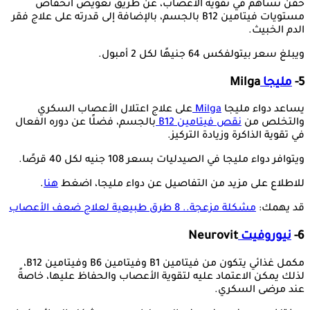
حقن تساهم في تقوية الأعصاب، عن طريق تعويض انخفاض
مستويات فيتامين B12 بالجسم، بالإضافة إلى قدرته على علاج فقر
الدم الخبيث.
ويبلغ سعر بيتولفكس 64 جنيهًا لكل 2 أمبول.
5-
مليجا
Milga
يساعد دواء مليجا
Milga
على علاج اعتلال الأعصاب السكري
والتخلص من
نقص فيتامين B12
بالجسم، فضلًا عن دوره الفعال
في تقوية الذاكرة وزيادة التركيز.
ويتوافر دواء مليجا في الصيدليات بسعر 108 جنيه لكل 40 قرصًا.
للاطلاع على مزيد من التفاصيل عن دواء مليجا، اضغط
هنا
.
قد يهمك:
مشكلة مزعجة.. 8 طرق طبيعية لعلاج ضعف الأعصاب
6-
نيوروفيت
Neurovit
مكمل غذائي يتكون من فيتامين B1 وفيتامين B6 وفيتامين B12،
لذلك يمكن الاعتماد عليه لتقوية الأعصاب والحفاظ عليها، خاصةً
عند مرضى السكري.