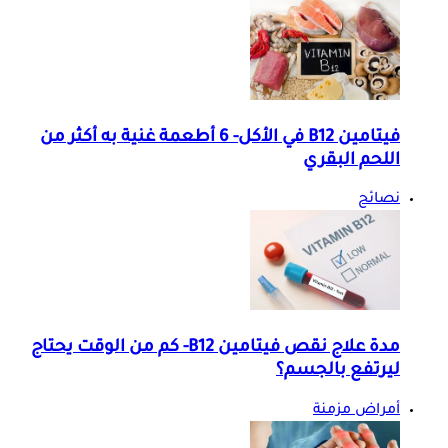
فيتامين B12 في الأكل- 6 أطعمة غنية به أكثر من
اللحم البقري
نصائح
مدة علاج نقص فيتامين B12- كم من الوقت يحتاج
ليرتفع بالجسم؟
أمراض مزمنة