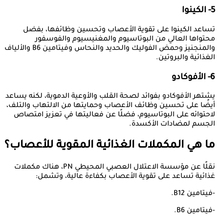
5- الكينوا
تساعد الكينوا على تقوية الأعصاب وتحسين وظائفها، بفضل
محتواها العالي من البوتاسيوم والمغنيسيوم والفوسفور
والمنجنيز وحمض الفوليك والحديد والنحاس وفيتامين B6 والألياف
الغذائية والبروتين.
6- الأفوكادو
يشتهر الأفوكادو بفوائد لصحة القلب والأوعية الدموية، لكنه يساعد
أيضًا على تحسين وظائف الأعصاب وحمايتها من الالتهاب والتلف،
لاحتوائه على البوتاسيوم، فضلًا عن فعاليتها في تعزيز امتصاص
الجسم لمضادات الأكسدة.
ما هي المكملات الغذائية المقوية للأعصاب؟
نقلًا عن مؤسسة الاعتلال العصبي المحيطي PN، هناك مكملات
غذائية تساعد على تقوية الأعصاب بكفاءة عالية، وتشمل:
-فيتامين B12.
-فيتامين B6.