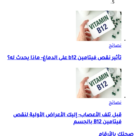
نصائح
تأثير نقص فيتامين b12 على الدماغ- ماذا يحدث له؟
نصائح
قبل تلف الأعصاب- إليك الأعراض الأولية لنقص
فيتامين B12 بالجسم
صحتك بالأرقام