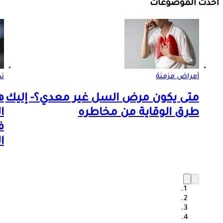
أحدث الموضوعات
أمراض مزمنة
ن
متى يكون مرض السل غير معدي؟- إليك
ه
طرق الوقاية من مخاطره
ا
ف
ا