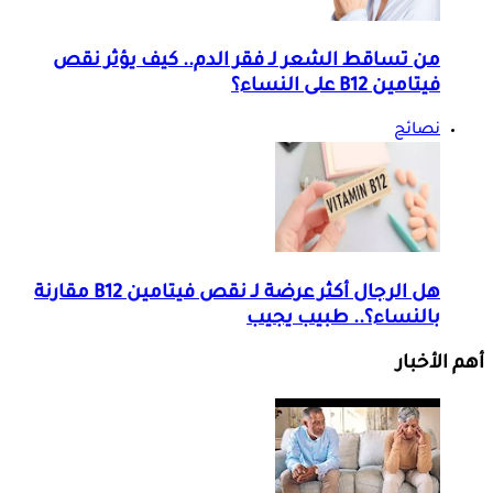
من تساقط الشعر لـ فقر الدم.. كيف يؤثر نقص
فيتامين B12 على النساء؟
نصائح
هل الرجال أكثر عرضة لـ نقص فيتامين B12 مقارنة
بالنساء؟.. طبيب يجيب
أهم الأخبار