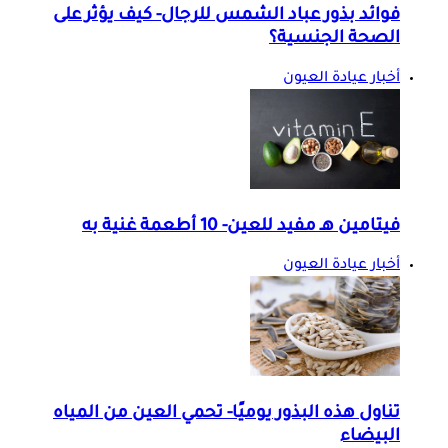
فوائد بذور عباد الشمس للرجال- كيف يؤثر على
الصحة الجنسية؟
أخبار عيادة العيون
فيتامين هـ مفيد للعين- 10 أطعمة غنية به
أخبار عيادة العيون
تناول هذه البذور يوميًا- تحمي العين من المياه
البيضاء