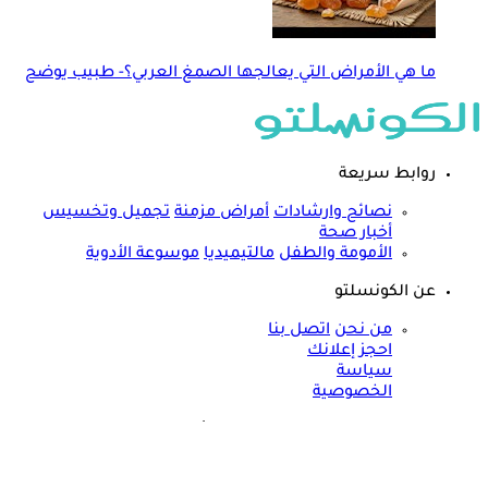
ما هي الأمراض التي يعالجها الصمغ العربي؟- طبيب يوضح
روابط سريعة
نصائح وارشادات
أمراض مزمنة
تجميل وتخسيس
أخبار صحة
الأمومة والطفل
مالتيميديا
موسوعة الأدوية
عن الكونسلتو
من نحن
اتصل بنا
احجز إعلانك
سياسة
الخصوصية
مواقعنا الأخرى