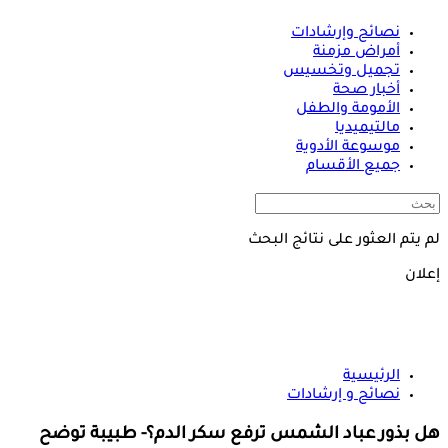
نصائح وإرشادات
أمراض مزمنة
تجميل وتخسيس
أخبار صحة
الأمومة والطفل
مالتيميديا
موسوعة الأدوية
جميع الأقسام
لم يتم العثور على نتائج البحث
إعلان
الرئيسية
نصائح و إرشادات
هل بذور عباد الشمس ترفع سكر الدم؟- طبيبة توضح