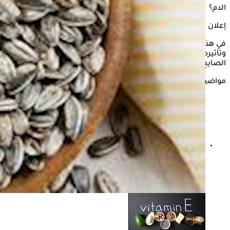
الدم؟
إعلان
في هذا التقرير، يستعرض "الكونسلتو"
فوائد بذور عباد الشمس
وتأثيره على مرضى السكري، وفقًا لما أوضحته الدكتورة غادة
الصايغ، استشاري التغذية العلاجية.
مواضيع ذات صلة
فوائد بذور عباد الشمس للرجال- كيف يؤثر على الصحة
الجنسية؟