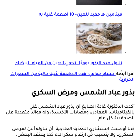
فيتامين هـ مفيد للعين- 10 أطعمة غنية به
تناول هذه البذور يوميًا- تحمي العين من المياه البيضاء
اقرا أيضًا:
حسام موافي: هذه الأطعمة شبه خالية من السعرات
الحرارية
بذور عباد الشمس ومرض السكري
أكدت الدكتورة غادة الصايغ أن بذور عباد الشمس غني
بالفيتامينات، المعادن، ومضادات الأكسدة، وله فوائد متعددة على
الصحة بشكل عام.
كما أوضحت استشاري التغذية العلاجية، أن تناوله آمن لمرضى
السكري، ولا يتسبب في ارتفاع سكر الدم كما يعتقد البعض.