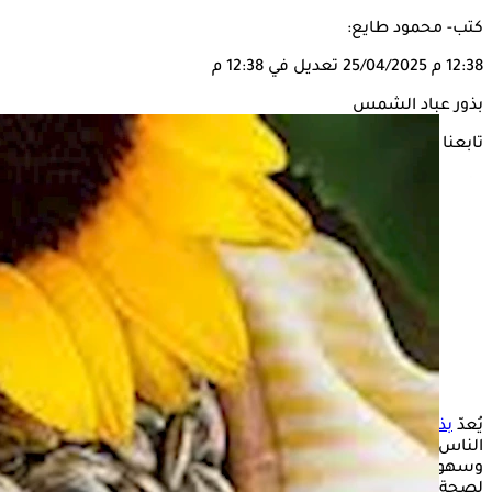
كتب- محمود طايع:
12:38 م
25/04/2025
تعديل في 12:38 م
بذور عباد الشمس
تابعنا على
يُعدّ
بذور
عباد الشمس
من أكثر الأطعمة الشعبية انتشارًا بين
الناس، حيث يُقبل الكثيرون على تناوله بفضل مذاقه المميز وتوافره
وسهولة الحصول عليه، إلى جانب احتوائه على عناصر غذائية مفيدة
لصحة الجسم، ولكن هل يمكن أن يؤثر تناوله على مستويات سكر