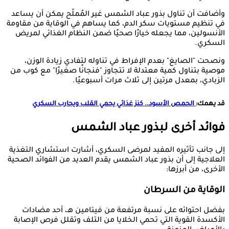
وأضافت أن تناول بذور عباد الشمس غير المُملّح يمكن أن يساعد
في تنظيم مستويات سكر الدم، كما يساهم في الوقاية من مقاومة
الأنسولين، مما يجعله خيارًا صحيًا ضمن النظام الغذائي لمريض
السكري.
ونصحت "الصايغ" بعدم الإفراط في تناوله لتفادي زيادة الوزن،
موصية بتناول كمية معتدلة لا تتجاوز "فنجانًا صغيرًا" مع كوب من
الزبادي، بمعدل مرتين إلى ثلاث مرات أسبوعيًا.
قد يهمك:
الحمص الأسود.. كنز غذائي يحمي القلب ويحارب السكري
فوائد أخرى لبذور عباد الشمس
إلى جانب تأثيره المفيد لمرضى السكري، أشارت استشاري التغذية
العلاجية إلى أن بذور عباد الشمس يقدم العديد من الفوائد الصحية
الأخرى، من أبرزها:
الوقاية من السرطان
بفضل احتوائه على نسبة مرتفعة من فيتامين هـ، أحد مضادات
الأكسدة القوية التي تحمي الخلايا من التلف وتقلل فرص الإصابة