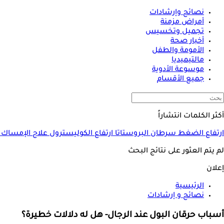
نصائح وإرشادات
أمراض مزمنة
تجميل وتخسيس
أخبار صحة
الأمومة والطفل
مالتيميديا
موسوعة الأدوية
جميع الأقسام
أكثر الكلمات انتشاراً
ارتفاع الضغط
سرطان البروستاتا
ارتفاع الكوليسترول
علاج الإمساك
لم يتم العثور على نتائج البحث
إعلان
الرئيسية
نصائح و إرشادات
أسباب حرقان البول عند الرجال- هل له دلالات خطيرة؟