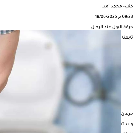
كتب- محمد أمين
09:23 م
18/06/2025
حرقة البول عند الرجال
تابعنا على
حرقان البول، يصيب الرجال في جميع المراحل العمرية، ويعرف أيضًا بعسر
ويستعرض "الكونسلتو" في السطور التالية، أسباب حرقان البول عند الرجال، بحسب 