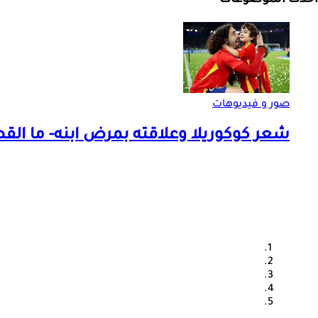
أحدث الموضوعات
صور و فيديوهات
شعر كوكوريلا وعلاقته بمرض ابنه- ما الق