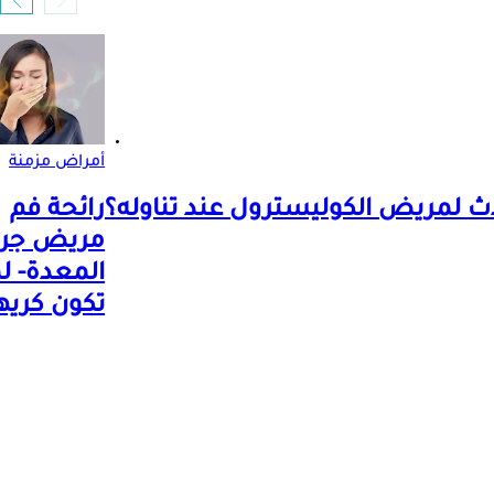
أمراض مزمنة
ث لمريض الكوليسترول عند تناوله؟
رائحة فم
مريض جرث
المعدة- لم
تكون كريه