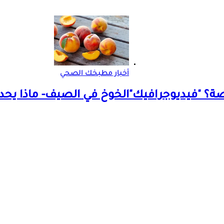
أخبار مطبخك الصحي
صة؟ "فيديوجرافيك"
الخوخ في الصيف- ماذا يحد