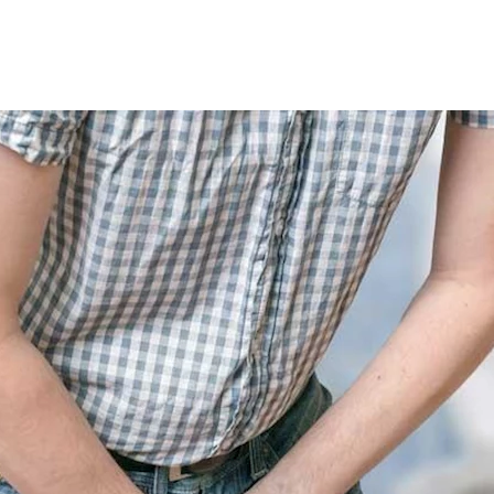
 التبول، ويرتبط عادةً بالتهابات المسالك البولية، إذ يعتمد العلاج 
موقع " clevelandclinic".