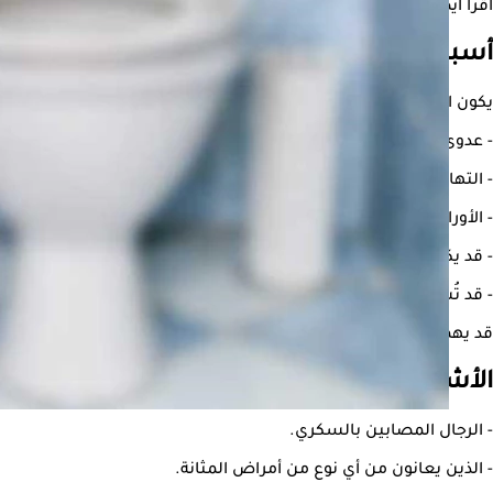
اقرأ أيضًا:
حرقان البول عند النساء- طبيب يوضح الأسباب والعلاج
أسباب حرقان البول عند الرجال
يكون التبول المؤلم عند الرجال نتيجة للأسباب التالية:
- عدوى المسالك البولية والالتهابات الأخرى خارج المسالك البولية، بما 
- التهابات البروستاتا.
- الأورام.
- قد يكون ألم التبول لدى الرجال والنساء نتيجةً لأمراض منقولة جنسيًا أ
- قد تُسبب أدوية العلاج الكيميائي للأورام أو العلاج الإشعاعي لمنطقة
قد يهمك:
أمراض تسبب البول الدموي
الأشخاص الأكثر عرضة للإصابة بحرقان في البو
- الرجال المصابين بالسكري.
- الذين يعانون من أي نوع من أمراض المثانة.