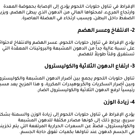
الإفراط في تناول حلويات اللحوم يؤدي إلى الإصابة بحموضة المعدة
وارتجاع المريء، لمحتواها العالي من الدهون الذي يبطئ الهضم، ويزيد
الضغط داخل البطن، ويسبب ارتخاء في العضلة العاصرة.
2- الانتفاخ وعسر الهضم
يؤدي الإفراط في تناول حلويات اللحوم، عسر الهضم والانتفاخ لاحتوائ
على نسبة عالية جداً من الدهون المشبعة والبروتينات المعقدة التي
تستغرق وقتاً طويلاً للهضم.
3- ارتفاع الدهون الثلاثية والكوليسترول
تناول حلويات اللحوم يجمع بين أضرار الدهون المشبعة والكوليسترو
وبين أضرار السكريات والكربوهيدرات المكررة، و هذا المزيج يعد مسببا
رئيسياً لرفع الدهون الثلاثية والكوليسترول الضار.
4- زيادة الوزن
يؤدي الإفراط في تناول حلويات اللحوم إلى زيادة الوزن والسمنة بشك
سريع، يرجع ذلك إلى كونها مصادر مكثفة للدهون المشبعة
والكوليسترول، فضلاً عن السعرات الحرارية المرتفعة التي يتم تخزينه
في الجسم كدهون عند تناولها بكميات تفوق حاجة الجسم.