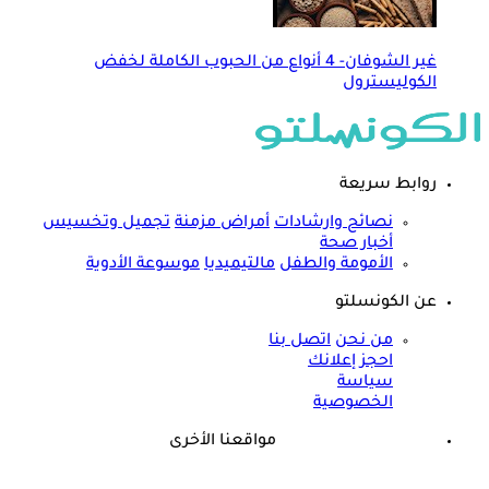
غير الشوفان- 4 أنواع من الحبوب الكاملة لخفض
الكوليسترول
روابط سريعة
نصائح وارشادات
أمراض مزمنة
تجميل وتخسيس
أخبار صحة
الأمومة والطفل
مالتيميديا
موسوعة الأدوية
عن الكونسلتو
من نحن
اتصل بنا
احجز إعلانك
سياسة
الخصوصية
مواقعنا الأخرى