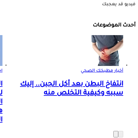
فيديو قد يعجبك
أحدث الموضوعات
أخبار مطبخك الصحي
اخ
انتفاخ البطن بعد أكل الجبن.. إليك
ا
سببه وكيفية التخلص منه
ل
ا
ه
ا