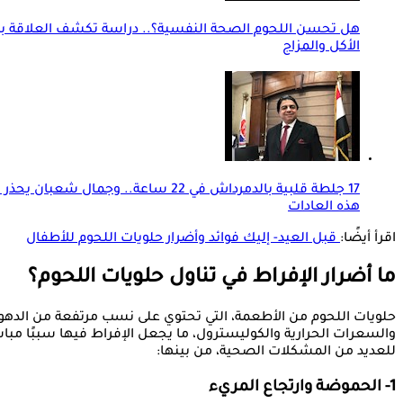
هل تحسن اللحوم الصحة النفسية؟.. دراسة تكشف العلاقة ب
الأكل والمزاج
17 جلطة قلبية بالدمرداش في 22 ساعة.. وجمال شعبان يح
هذه العادات
اقرأ أيضًا:
قبل العيد- إليك فوائد وأضرار حلويات اللحوم للأطفال
ما أضرار الإفراط في تناول حلويات اللحوم؟
حلويات اللحوم من الأطعمة، التي تحتوي على نسب مرتفعة من الدهو
والسعرات الحرارية والكوليسترول، ما يجعل الإفراط فيها سببًا مباش
للعديد من المشكلات الصحية، من بينها:
1- الحموضة وارتجاع المريء