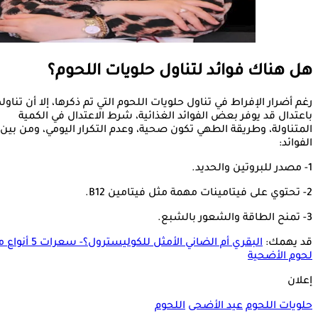
هل هناك فوائد لتناول حلويات اللحوم؟
رغم أضرار الإفراط في تناول حلويات اللحوم التي تم ذكرها، إلا أن تناول
باعتدال قد يوفر بعض الفوائد الغذائية، شرط الاعتدال في الكمية
المتناولة، وطريقة الطهي تكون صحية، وعدم التكرار اليومي، ومن بين
الفوائد:
1- مصدر للبروتين والحديد.
2- تحتوي على فيتامينات مهمة مثل فيتامين B12.
3- تمنح الطاقة والشعور بالشبع.
قد يهمك:
البقري أم الضاني الأمثل للكوليسترول؟- سعر
لحوم الأضحية
إعلان
حلويات اللحوم
عيد الأضحى
اللحوم