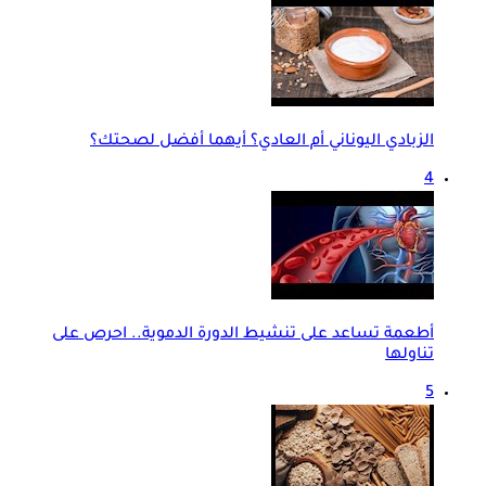
الزبادي اليوناني أم العادي؟ أيهما أفضل لصحتك؟
4
أطعمة تساعد على تنشيط الدورة الدموية.. احرص على
تناولها
5