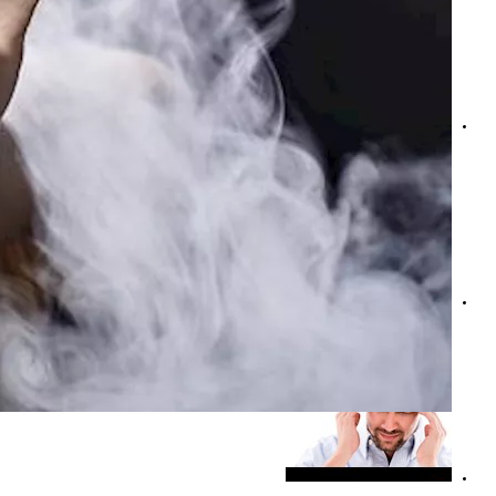
التدخين في رمضان- تناول هذه الأطعمة للإقلاع عنه
التدخين والسرطان- حسام موافي يوضح أخطر مادة في السجائر