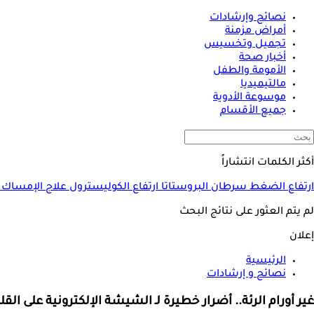
نصائح وإرشادات
أمراض مزمنة
تجميل وتخسيس
أخبار صحة
الأمومة والطفل
مالتيميديا
موسوعة الأدوية
جميع الأقسام
أكثر الكلمات انتشاراً
ارتفاع الضغط
سرطان البروستاتا
ارتفاع الكوليسترول
علاج الإمساك
لم يتم العثور على نتائج البحث
إعلان
الرئيسية
نصائح و إرشادات
غير أورام الرئة.. أضرار خطيرة لـ الشيشة الإلكترونية على الق