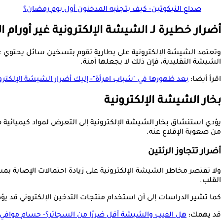
صداع النيكوتين- كيف يتجنبه المدخنون أول يوم رمضان؟
أضرار خطيرة لـ الشيشة الإلكترونية غير أورام ال
وتعتمد الشيشة الإلكترونية على بطارية تقوم بتسخين سائل يحتوي غ
الشيشة التقليدية، فإن ذلك لا يجعلها آمنة.
اقرأ أيضا:
بعد ظهورها في "شباب امرأة"- إليك أضرار الشيشة الإلكترو
بخار الشيشة الإلكترونية
يؤدي استنشاق بخار الشيشة الإلكترونية إلى التعرض لمواد كيميائية ض
من صعوبة الإقلاع عنه.
أضرار تتجاوز الرئتين
ولا تقتصر مخاطر الشيشة الإلكترونية على زيادة احتمالات الإصابة بمش
القلب.
كما تشير الدراسات إلى أن استخدام منتجات التدخين الإلكتروني قد يؤد
قد يهمك:
هل الفيب والشيشة أقل ضررًا من السجائر؟- حسام موافي