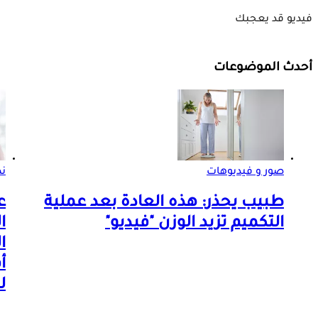
فيديو قد يعجبك
أحدث الموضوعات
صور و فيديوهات
ن
طبيب يحذر: هذه العادة بعد عملية
ع
التكميم تزيد الوزن "فيديو"
ا
ا
أ
ل