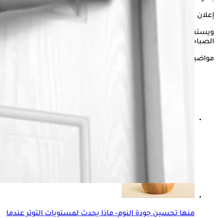
إعلان
ويستعرض "الكونسلتو" في السطور التالية، لماذا يحدث الإسهال
الصباحي؟ وما هي طريقة إيقافه؟ بحسب "verywellhealth".
مواضيع ذات صلة
التوتر لمرضى السكري- إليك تأثيره على الجسم
منها تحسين جودة النوم- ماذا يحدث لمستويات التوتر عندما