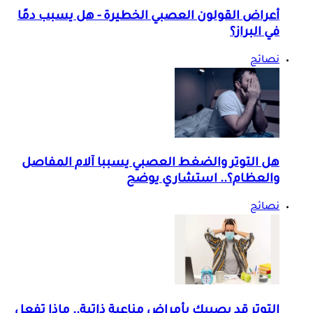
أعراض القولون العصبي الخطيرة - هل يسبب دمًا
في البراز؟
نصائح
هل التوتر والضغط العصبي يسببا آلام المفاصل
والعظام؟.. استشاري يوضح
نصائح
التوتر قد يصيبك بأمراض مناعية ذاتية.. ماذا تفعل