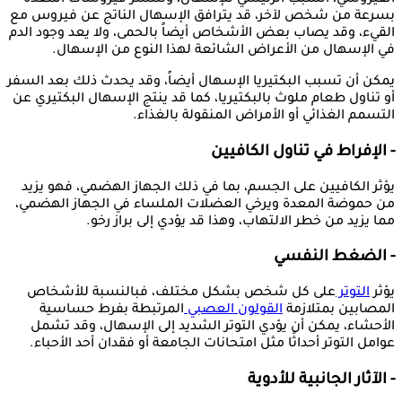
الفيروسي، السبب الرئيسي للإسهال، وتنتشر فيروسات المعدة
بسرعة من شخص لآخر، قد يترافق الإسهال الناتج عن فيروس مع
القيء، وقد يصاب بعض الأشخاص أيضاً بالحمى، ولا يعد وجود الدم
في الإسهال من الأعراض الشائعة لهذا النوع من الإسهال.
يمكن أن تسبب البكتيريا الإسهال أيضاً، وقد يحدث ذلك بعد السفر
أو تناول طعام ملوث بالبكتيريا، كما قد ينتج الإسهال البكتيري عن
التسمم الغذائي أو الأمراض المنقولة بالغذاء.
- الإفراط في تناول الكافيين
يؤثر الكافيين على الجسم، بما في ذلك الجهاز الهضمي، فهو يزيد
من حموضة المعدة ويرخي العضلات الملساء في الجهاز الهضمي،
مما يزيد من خطر الالتهاب، وهذا قد يؤدي إلى براز رخو.
- الضغط النفسي
يؤثر
التوتر
على كل شخص بشكل مختلف، فبالنسبة للأشخاص
المصابين بمتلازمة
القولون العصبي
المرتبطة بفرط حساسية
الأحشاء، يمكن أن يؤدي التوتر الشديد إلى الإسهال، وقد تشمل
عوامل التوتر أحداثًا مثل امتحانات الجامعة أو فقدان أحد الأحباء.
- الآثار الجانبية للأدوية