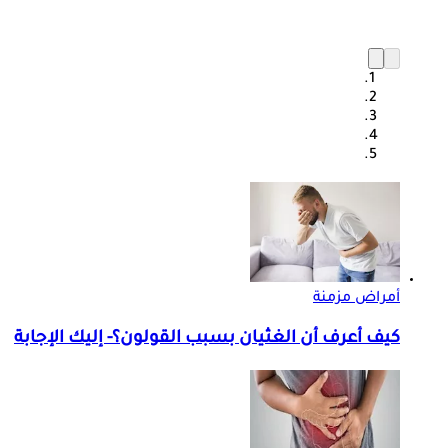
أمراض مزمنة
كيف أعرف أن الغثيان بسبب القولون؟- إليك الإجابة