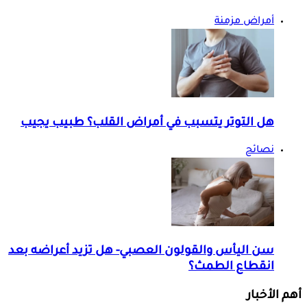
أمراض مزمنة
هل التوتر يتسبب في أمراض القلب؟ طبيب يجيب
نصائح
سن اليأس والقولون العصبي- هل تزيد أعراضه بعد
انقطاع الطمث؟
أهم الأخبار