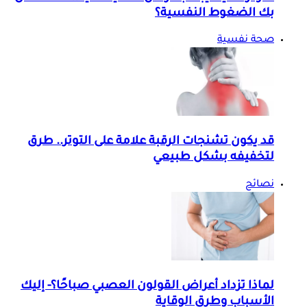
بك الضغوط النفسية؟
صحة نفسية
قد يكون تشنجات الرقبة علامة على التوتر.. طرق
لتخفيفه بشكل طبيعي
نصائح
لماذا تزداد أعراض القولون العصبي صباحًا؟- إليك
الأسباب وطرق الوقاية