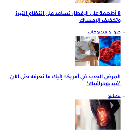
8 أطعمة على الإفطار تساعد على انتظام التبرز
وتخفيف الإمساك
صور و فيديوهات
المرض الجديد في أمريكا- إليك ما نعرفه حتى الآن
"فيديوجرافيك"
نصائح