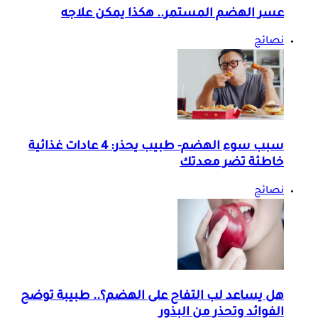
عسر الهضم المستمر.. هكذا يمكن علاجه
نصائح
سبب سوء الهضم- طبيب يحذر: 4 عادات غذائية
خاطئة تضر معدتك
نصائح
هل يساعد لب التفاح على الهضم؟.. طبيبة توضح
الفوائد وتحذر من البذور