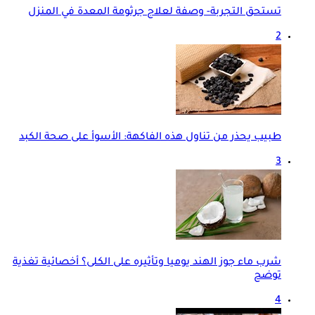
تستحق التجربة- وصفة لعلاج جرثومة المعدة في المنزل
2
طبيب يحذر من تناول هذه الفاكهة: الأسوأ على صحة الكبد
3
شرب ماء جوز الهند يوميا وتأثيره على الكلى؟ أخصائية تغذية
توضح
4