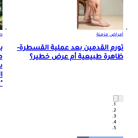
أمراض مزمنة
صو
تورم القدمين بعد عملية القسطرة-
ب
ظاهرة طبيعية أم عرض خطير؟
م
ش
ا
"