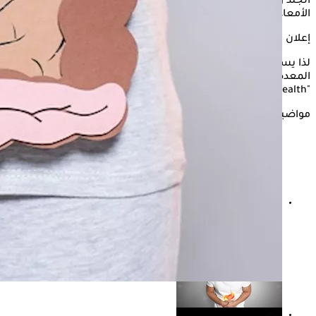
الجلد والالتهابات المتكررة وتقلبات المزاج، إلى ضعف صحة
الأمعاء.
إعلان
لذا يستعرض "الكونسلتو" في السطور التالية، هل سوء صحة
المعدة والأمعاء لها علاقة بصحة الهضم؟ بحسب
"verywellhealth".
مواضيع ذات صلة
تعاني من الإمساك.. توابل تساعد على التبرز