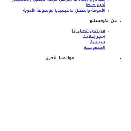
أخبار صحة
الأمومة والطفل
مالتيميديا
موسوعة الأدوية
عن الكونسلتو
من نحن
اتصل بنا
احجز إعلانك
سياسة
الخصوصية
مواقعنا الأخرى
©
جميع الحقوق محفوظة لدى شركة جيميناي ميديا
حسام موافي يحذر من مرض في الدم: قد يسبب الوفاة